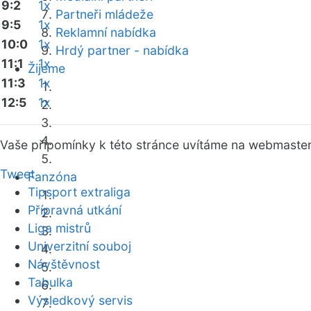
9:2
1x
Partneři mládeže
9:5
1x
Reklamní nabídka
10:0
1x
Hrdý partner - nabídka
11:1
1x
Žijeme
11:3
1x
12:5
1x
Vaše připomínky k této stránce uvítáme na webmaste
Tweet
Fanzóna
Tipsport extraliga
Přípravná utkání
Liga mistrů
Univerzitní souboj
Návštěvnost
Tabulka
Výsledkový servis