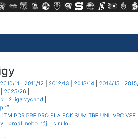
igy
2010/11
|
2011/12
|
2012/13
|
2013/14
|
2014/15
|
2015
|
2025/26
|
ed
|
2.liga východ
|
upně
|
LTM
POR
PRE
PRO
SLA
SOK
SUM
TRE
UNL
VRC
VSE
dy
|
prodl. nebo náj.
|
s nulou
|