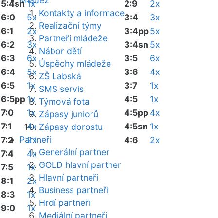
Mládež
5:4sn
1x
2:9
2x
Kontakty a informace
6:0
5x
3:4
3x
Realizační týmy
6:1
2x
3:4pp
5x
Partneři mládeže
6:2
3x
3:4sn
5x
Nábor dětí
6:3
6x
3:5
6x
Úspěchy mládeže
6:4
5x
3:6
4x
ZŠ Labská
6:5
1x
3:7
1x
SMS servis
6:5pp
1x
4:5
1x
Týmová fota
7:0
1x
4:5pp
4x
Zápasy juniorů
7:1
4x
4:5sn
1x
Zápasy dorostu
Partneři
7:2
2x
4:6
2x
Generální partner
7:4
4x
GOLD hlavní partner
7:5
1x
Hlavní partneři
8:1
2x
Business partneři
8:3
1x
Hrdí partneři
9:0
1x
Mediální partneři