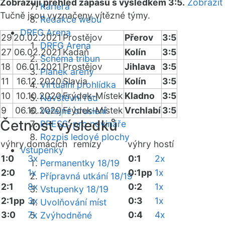
Zobrazuji přehled zápasů s výsledkem 3:5.
Zobrazit
Kariéra
Tučně jsou vyznačeny vítězné týmy.
Redakce webu
DRFG Arena
29
20.02.2021
Prostějov
Přerov
3:5
DRFG Arena
27
06.02.2021
Kadaň
Kolín
3:5
Schéma tribun
18
06.01.2021
Prostějov
Jihlava
3:5
Plánek areny
11
16.12.2020
Slavia
Kolín
3:5
Virtuální prohlídka
10
10.10.2020
Frýdek-Místek
Kladno
3:5
Návštěvní řád
9
06.10.2020
Frýdek-Místek
Vrchlabí
3:5
Veřejné bruslení
Četnost výsledků
PRESS: pro novináře
Rozpis ledové plochy
výhry domácích
remízy
výhry hostí
Vstupenky
1:0
3x
0:1
2x
Permanentky 18/19
2:0
1x
0:1pp
1x
Přípravná utkání 18/19
2:1
8x
0:2
1x
Vstupenky 18/19
2:1pp
3x
0:3
1x
Uvolňování míst
3:0
7x
0:4
4x
Zvýhodněné