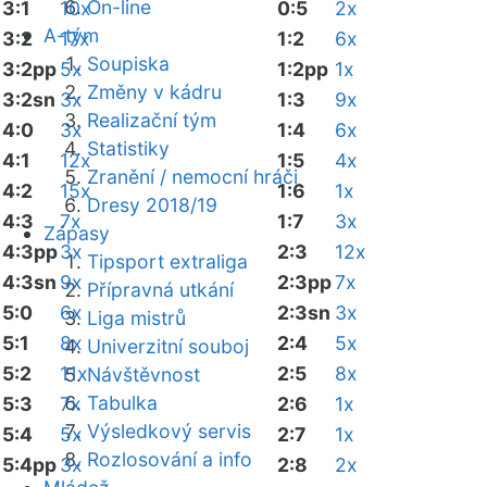
On-line
3:1
10x
0:5
2x
A-tým
3:2
17x
1:2
6x
Soupiska
3:2pp
5x
1:2pp
1x
Změny v kádru
3:2sn
3x
1:3
9x
Realizační tým
4:0
3x
1:4
6x
Statistiky
4:1
12x
1:5
4x
Zranění / nemocní hráči
4:2
15x
1:6
1x
Dresy 2018/19
4:3
7x
1:7
3x
Zápasy
4:3pp
3x
2:3
12x
Tipsport extraliga
4:3sn
9x
2:3pp
7x
Přípravná utkání
5:0
6x
2:3sn
3x
Liga mistrů
5:1
8x
2:4
5x
Univerzitní souboj
5:2
11x
2:5
8x
Návštěvnost
Tabulka
5:3
7x
2:6
1x
Výsledkový servis
5:4
5x
2:7
1x
Rozlosování a info
5:4pp
3x
2:8
2x