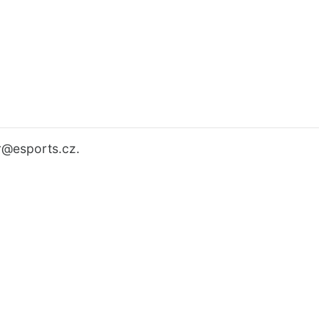
r
@esports.cz.