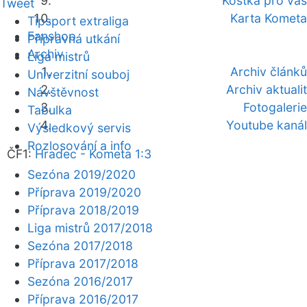
Kostka pro vás
Tweet
Karta Kometa
Tipsport extraliga
Fanshop
Přípravná utkání
Archiv
Liga mistrů
Archiv článků
Univerzitní souboj
Archiv aktualit
Návštěvnost
Fotogalerie
Tabulka
Youtube kanál
Výsledkový servis
Rozlosování a info
ČF1:
Hradec - Kometa 1:3
Sezóna 2019/2020
Příprava 2019/2020
Příprava 2018/2019
Liga mistrů 2017/2018
Sezóna 2017/2018
Příprava 2017/2018
Sezóna 2016/2017
Příprava 2016/2017