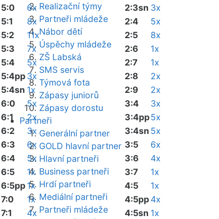
Realizační týmy
5:0
6x
2:3sn
3x
Partneři mládeže
5:1
8x
2:4
5x
Nábor dětí
5:2
11x
2:5
8x
Úspěchy mládeže
5:3
7x
2:6
1x
ZŠ Labská
5:4
5x
2:7
1x
SMS servis
5:4pp
3x
2:8
2x
Týmová fota
5:4sn
1x
2:9
2x
Zápasy juniorů
6:0
5x
3:4
3x
Zápasy dorostu
6:1
2x
3:4pp
5x
Partneři
6:2
3x
3:4sn
5x
Generální partner
6:3
6x
3:5
6x
GOLD hlavní partner
6:4
5x
3:6
4x
Hlavní partneři
Business partneři
6:5
1x
3:7
1x
Hrdí partneři
6:5pp
1x
4:5
1x
Mediální partneři
7:0
1x
4:5pp
4x
Partneři mládeže
7:1
4x
4:5sn
1x