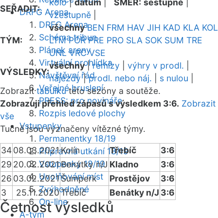
kolo
|
datum
|
SMĚR:
sestupně
|
SEŘADIT:
DRFG Arena
vzestupně
|
DRFG Arena
všechny
BEN
FRM
HAV
JIH
KAD
KLA
KOL
Schéma tribun
TÝM:
LTM
POR
PRE
PRO
SLA
SOK
SUM
TRE
Plánek areny
UNL
VRC
VSE
Virtuální prohlídka
všechny
|
remízy
|
výhry v prodl.
|
VÝSLEDKY:
Návštěvní řád
nájezdy
|
prodl. nebo náj.
|
s nulou
|
Veřejné bruslení
Zobrazit
tabulku
této sezóny a soutěže.
PRESS: pro novináře
Zobrazuji přehled zápasů s výsledkem 3:6.
Zobrazit
Rozpis ledové plochy
vše
Vstupenky
Tučně jsou vyznačeny vítězné týmy.
Permanentky 18/19
34
08.03.2021
Kolín
Třebíč
3:6
Přípravná utkání 18/19
Vstupenky 18/19
29
20.02.2021
Benátky n/J
Kladno
3:6
Uvolňování míst
26
03.02.2021
Šumperk
Prostějov
3:6
Zvýhodněné
3
25.11.2020
Třebíč
Benátky n/J
3:6
On-line
Četnost výsledků
A-tým