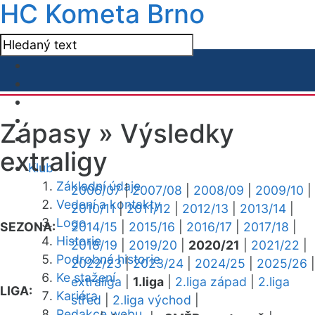
HC Kometa Brno
Zápasy »
Výsledky
extraligy
Klub
Základní údaje
2006/07
|
2007/08
|
2008/09
|
2009/10
|
Vedení a kontakty
2010/11
|
2011/12
|
2012/13
|
2013/14
|
Logo
SEZONA:
2014/15
|
2015/16
|
2016/17
|
2017/18
|
Historie
2018/19
|
2019/20
|
2020/21
|
2021/22
|
Podrobná historie
2022/23
|
2023/24
|
2024/25
|
2025/26
|
Ke stažení
extraliga
|
1.liga
|
2.liga západ
|
2.liga
LIGA:
Kariéra
střed
|
2.liga východ
|
Redakce webu