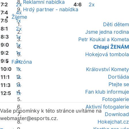
Reklamní nabídka
7:2
2x
4:6
2x
Hrdý partner - nabídka
7:4
4x
Žijeme
7:5
1x
Děti dětem
8:1
2x
Jsme jedna rodina
8:3
1x
Petr Koukal a Kometa
9:0
1x
Chlapi ŽENÁM
9:2
1x
Hokejová tombola
9:5
1x
Fanzóna
10:0
1x
Království Komety
Dortiáda
11:1
1x
Ptejte se
11:3
1x
Fan klub informuje
12:5
1x
Fotogalerie
Aktivní fotogalerie
Vaše připomínky k této stránce uvítáme na
Download
webmaster
@esports.cz.
Hokejchat.cz