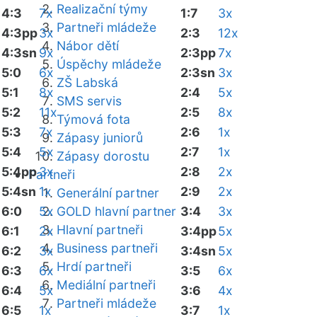
Realizační týmy
4:3
7x
1:7
3x
Partneři mládeže
4:3pp
3x
2:3
12x
Nábor dětí
4:3sn
9x
2:3pp
7x
Úspěchy mládeže
5:0
6x
2:3sn
3x
ZŠ Labská
5:1
8x
2:4
5x
SMS servis
5:2
11x
2:5
8x
Týmová fota
5:3
7x
2:6
1x
Zápasy juniorů
5:4
5x
2:7
1x
Zápasy dorostu
5:4pp
3x
2:8
2x
Partneři
5:4sn
1x
2:9
2x
Generální partner
6:0
5x
GOLD hlavní partner
3:4
3x
Hlavní partneři
6:1
2x
3:4pp
5x
Business partneři
6:2
3x
3:4sn
5x
Hrdí partneři
6:3
6x
3:5
6x
Mediální partneři
6:4
5x
3:6
4x
Partneři mládeže
6:5
1x
3:7
1x