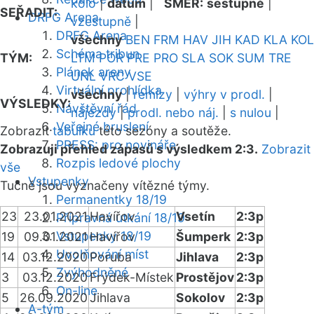
kolo
|
datum
|
SMĚR:
sestupně
|
SEŘADIT:
DRFG Arena
vzestupně
|
DRFG Arena
všechny
BEN
FRM
HAV
JIH
KAD
KLA
KOL
Schéma tribun
TÝM:
LTM
POR
PRE
PRO
SLA
SOK
SUM
TRE
Plánek areny
UNL
VRC
VSE
Virtuální prohlídka
všechny
|
remízy
|
výhry v prodl.
|
VÝSLEDKY:
Návštěvní řád
nájezdy
|
prodl. nebo náj.
|
s nulou
|
Veřejné bruslení
Zobrazit
tabulku
této sezóny a soutěže.
PRESS: pro novináře
Zobrazuji přehled zápasů s výsledkem 2:3.
Zobrazit
Rozpis ledové plochy
vše
Vstupenky
Tučně jsou vyznačeny vítězné týmy.
Permanentky 18/19
23
23.01.2021
Havířov
Vsetín
2:3p
Přípravná utkání 18/19
Vstupenky 18/19
19
09.01.2021
Havířov
Šumperk
2:3p
Uvolňování míst
14
03.12.2020
Poruba
Jihlava
2:3p
Zvýhodněné
3
03.12.2020
Frýdek-Místek
Prostějov
2:3p
On-line
5
26.09.2020
Jihlava
Sokolov
2:3p
A-tým