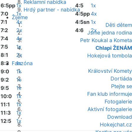
Reklamní nabídka
6:5pp
1x
4:5
1x
Hrdý partner - nabídka
7:0
1x
4:5pp
4x
Žijeme
7:1
4x
4:5sn
1x
Děti dětem
7:2
2x
4:6
2x
Jsme jedna rodina
7:4
4x
Petr Koukal a Kometa
7:5
1x
Chlapi ŽENÁM
8:1
2x
Hokejová tombola
8:3
Fanzóna
1x
Království Komety
9:0
1x
Dortiáda
9:2
1x
Ptejte se
9:5
1x
Fan klub informuje
10:0
1x
Fotogalerie
11:1
1x
Aktivní fotogalerie
11:3
1x
Download
12:5
1x
Hokejchat.cz