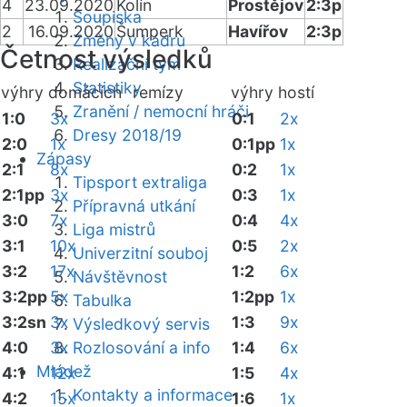
4
23.09.2020
Kolín
Prostějov
2:3p
Soupiska
2
16.09.2020
Šumperk
Havířov
2:3p
Změny v kádru
Četnost výsledků
Realizační tým
Statistiky
výhry domácích
remízy
výhry hostí
Zranění / nemocní hráči
1:0
3x
0:1
2x
Dresy 2018/19
2:0
1x
0:1pp
1x
Zápasy
2:1
8x
0:2
1x
Tipsport extraliga
2:1pp
3x
0:3
1x
Přípravná utkání
3:0
7x
0:4
4x
Liga mistrů
3:1
10x
0:5
2x
Univerzitní souboj
3:2
17x
1:2
6x
Návštěvnost
3:2pp
5x
1:2pp
1x
Tabulka
3:2sn
3x
1:3
9x
Výsledkový servis
4:0
3x
Rozlosování a info
1:4
6x
Mládež
4:1
12x
1:5
4x
Kontakty a informace
4:2
15x
1:6
1x