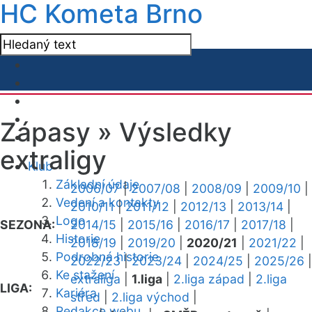
HC Kometa Brno
Zápasy »
Výsledky
extraligy
Klub
Základní údaje
2006/07
|
2007/08
|
2008/09
|
2009/10
|
Vedení a kontakty
2010/11
|
2011/12
|
2012/13
|
2013/14
|
Logo
SEZONA:
2014/15
|
2015/16
|
2016/17
|
2017/18
|
Historie
2018/19
|
2019/20
|
2020/21
|
2021/22
|
Podrobná historie
2022/23
|
2023/24
|
2024/25
|
2025/26
|
Ke stažení
extraliga
|
1.liga
|
2.liga západ
|
2.liga
LIGA:
Kariéra
střed
|
2.liga východ
|
Redakce webu