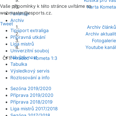
Kostka pro vás
Vaše připomínky k této stránce uvítáme na
Karta Kometa
webmaster
@esports.cz.
Fanshop
Archiv
Tweet
Archiv článků
Tipsport extraliga
Archiv aktualit
Přípravná utkání
Fotogalerie
Liga mistrů
Youtube kanál
Univerzitní souboj
Návštěvnost
ČF1:
Hradec - Kometa 1:3
Tabulka
Výsledkový servis
Rozlosování a info
Sezóna 2019/2020
Příprava 2019/2020
Příprava 2018/2019
Liga mistrů 2017/2018
Sezóna 2017/2018