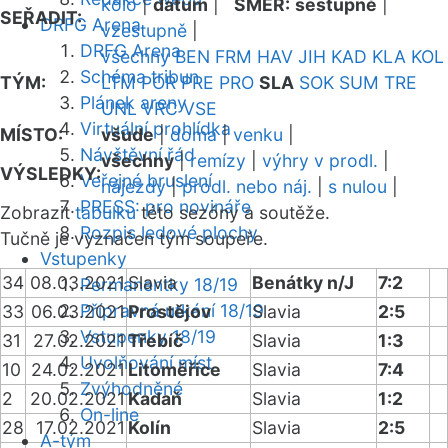
kolo
|
datum
|
SMĚR:
sestupně
|
SEŘADIT:
DRFG Arena
vzestupně
|
DRFG Arena
všechny
BEN
FRM
HAV
JIH
KAD
KLA
KOL
Schéma tribun
TÝM:
LTM
POR
PRE
PRO
SLA
SOK
SUM
TRE
Plánek areny
UNL
VRC
VSE
Virtuální prohlídka
MÍSTO:
všude
|
doma
|
venku
|
Návštěvní řád
všechny
|
remízy
|
výhry v prodl.
|
VÝSLEDKY:
Veřejné bruslení
nájezdy
|
prodl. nebo náj.
|
s nulou
|
PRESS: pro novináře
Zobrazit
tabulku
této sezóny a soutěže.
Rozpis ledové plochy
Tučně je vyznačen tým soupeře.
Vstupenky
34
08.03.2021
Slavia
Benátky n/J
7:2
Permanentky 18/19
Přípravná utkání 18/19
33
06.03.2021
Prostějov
Slavia
2:5
Vstupenky 18/19
31
27.02.2021
Třebíč
Slavia
1:3
Uvolňování míst
10
24.02.2021
Litoměřice
Slavia
7:4
Zvýhodněné
2
20.02.2021
Kadaň
Slavia
1:2
On-line
28
17.02.2021
Kolín
Slavia
2:5
A-tým