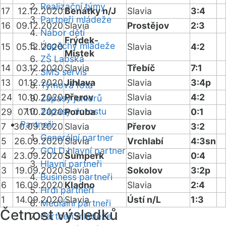
Realizační týmy
17
12.12.2020
Benátky n/J
Slavia
3:4
Partneři mládeže
16
09.12.2020
Slavia
Prostějov
2:3
Nábor dětí
Frýdek-
Úspěchy mládeže
15
05.12.2020
Slavia
4:2
Místek
ZŠ Labská
14
03.12.2020
Slavia
Třebíč
7:1
SMS servis
13
01.12.2020
Jihlava
Slavia
3:4p
Týmová fota
24
10.10.2020
Přerov
Slavia
4:2
Zápasy juniorů
Zápasy dorostu
29
07.10.2020
Poruba
Slavia
0:1
Partneři
7
30.09.2020
Slavia
Přerov
3:2
Generální partner
5
26.09.2020
Slavia
Vrchlabí
4:3sn
GOLD hlavní partner
4
23.09.2020
Šumperk
Slavia
0:4
Hlavní partneři
3
19.09.2020
Slavia
Sokolov
3:2p
Business partneři
6
16.09.2020
Kladno
Slavia
2:4
Hrdí partneři
1
14.09.2020
Slavia
Ústí n/L
1:3
Mediální partneři
Četnost výsledků
Partneři mládeže