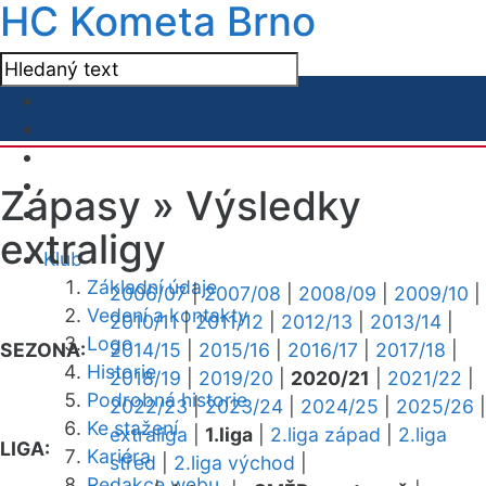
HC Kometa Brno
Zápasy »
Výsledky
extraligy
Klub
Základní údaje
2006/07
|
2007/08
|
2008/09
|
2009/10
|
Vedení a kontakty
2010/11
|
2011/12
|
2012/13
|
2013/14
|
Logo
SEZONA:
2014/15
|
2015/16
|
2016/17
|
2017/18
|
Historie
2018/19
|
2019/20
|
2020/21
|
2021/22
|
Podrobná historie
2022/23
|
2023/24
|
2024/25
|
2025/26
|
Ke stažení
extraliga
|
1.liga
|
2.liga západ
|
2.liga
LIGA:
Kariéra
střed
|
2.liga východ
|
Redakce webu