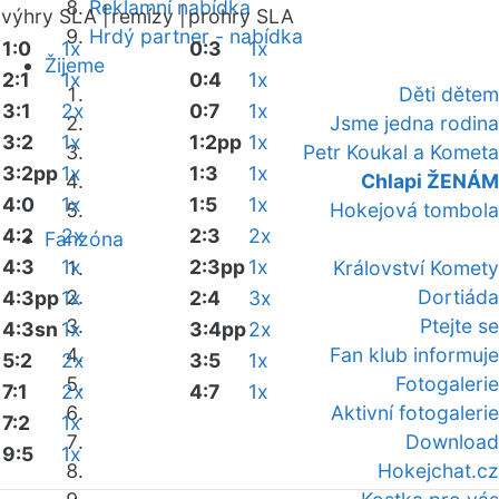
Reklamní nabídka
výhry SLA |
remízy |
prohry SLA
Hrdý partner - nabídka
1:0
1x
0:3
1x
Žijeme
2:1
1x
0:4
1x
Děti dětem
3:1
2x
0:7
1x
Jsme jedna rodina
3:2
1x
1:2pp
1x
Petr Koukal a Kometa
3:2pp
1x
1:3
1x
Chlapi ŽENÁM
4:0
1x
1:5
1x
Hokejová tombola
4:2
2x
2:3
2x
Fanzóna
4:3
1x
2:3pp
1x
Království Komety
Dortiáda
4:3pp
1x
2:4
3x
Ptejte se
4:3sn
1x
3:4pp
2x
Fan klub informuje
5:2
2x
3:5
1x
Fotogalerie
7:1
2x
4:7
1x
Aktivní fotogalerie
7:2
1x
Download
9:5
1x
Hokejchat.cz