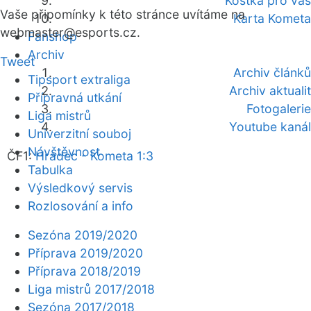
Kostka pro vás
Vaše připomínky k této stránce uvítáme na
Karta Kometa
webmaster
@esports.cz.
Fanshop
Archiv
Tweet
Archiv článků
Tipsport extraliga
Archiv aktualit
Přípravná utkání
Fotogalerie
Liga mistrů
Youtube kanál
Univerzitní souboj
Návštěvnost
ČF1:
Hradec - Kometa 1:3
Tabulka
Výsledkový servis
Rozlosování a info
Sezóna 2019/2020
Příprava 2019/2020
Příprava 2018/2019
Liga mistrů 2017/2018
Sezóna 2017/2018