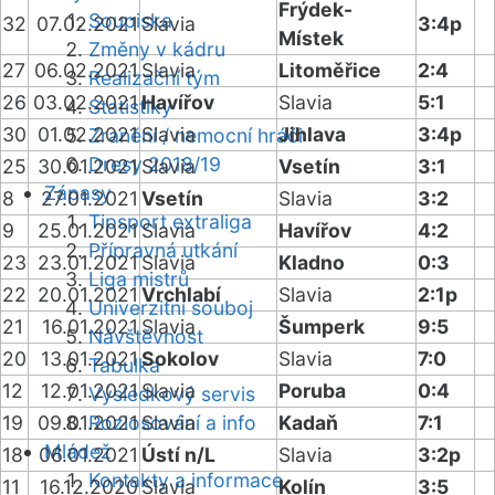
Frýdek-
Soupiska
32
07.02.2021
Slavia
3:4p
Místek
Změny v kádru
27
06.02.2021
Slavia
Litoměřice
2:4
Realizační tým
26
03.02.2021
Havířov
Slavia
5:1
Statistiky
30
01.02.2021
Slavia
Jihlava
3:4p
Zranění / nemocní hráči
Dresy 2018/19
25
30.01.2021
Slavia
Vsetín
3:1
Zápasy
8
27.01.2021
Vsetín
Slavia
3:2
Tipsport extraliga
9
25.01.2021
Slavia
Havířov
4:2
Přípravná utkání
23
23.01.2021
Slavia
Kladno
0:3
Liga mistrů
22
20.01.2021
Vrchlabí
Slavia
2:1p
Univerzitní souboj
21
16.01.2021
Slavia
Šumperk
9:5
Návštěvnost
20
13.01.2021
Sokolov
Slavia
7:0
Tabulka
12
12.01.2021
Slavia
Poruba
0:4
Výsledkový servis
19
09.01.2021
Rozlosování a info
Slavia
Kadaň
7:1
Mládež
18
06.01.2021
Ústí n/L
Slavia
3:2p
Kontakty a informace
11
16.12.2020
Slavia
Kolín
3:5