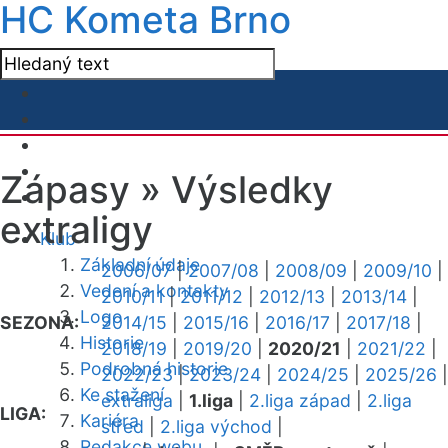
HC Kometa Brno
Zápasy »
Výsledky
extraligy
Klub
Základní údaje
2006/07
|
2007/08
|
2008/09
|
2009/10
|
Vedení a kontakty
2010/11
|
2011/12
|
2012/13
|
2013/14
|
Logo
SEZONA:
2014/15
|
2015/16
|
2016/17
|
2017/18
|
Historie
2018/19
|
2019/20
|
2020/21
|
2021/22
|
Podrobná historie
2022/23
|
2023/24
|
2024/25
|
2025/26
|
Ke stažení
extraliga
|
1.liga
|
2.liga západ
|
2.liga
LIGA:
Kariéra
střed
|
2.liga východ
|
Redakce webu