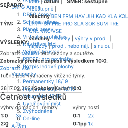
kolo
|
datum
|
SMĚR:
sestupně
|
SEŘADIT:
DRFG Arena
vzestupně
|
DRFG Arena
všechny
BEN
FRM
HAV
JIH
KAD
KLA
KOL
Schéma tribun
TÝM:
LTM
POR
PRE
PRO
SLA
SOK
SUM
TRE
Plánek areny
UNL
VRC
VSE
Virtuální prohlídka
všechny
|
remízy
|
výhry v prodl.
|
VÝSLEDKY:
Návštěvní řád
nájezdy
|
prodl. nebo náj.
|
s nulou
|
Veřejné bruslení
Zobrazit
tabulku
této sezóny a soutěže.
PRESS: pro novináře
Zobrazuji přehled zápasů s výsledkem 10:0.
Rozpis ledové plochy
Zobrazit vše
Vstupenky
Tučně jsou vyznačeny vítězné týmy.
Permanentky 18/19
28
17.02.2021
Sokolov
Kadaň
10:0
Přípravná utkání 18/19
Četnost výsledků
Vstupenky 18/19
Uvolňování míst
výhry domácích
remízy
výhry hostí
Zvýhodněné
1:0
3x
0:1
2x
On-line
2:0
1x
0:1pp
1x
A-tým