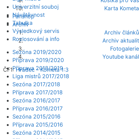
Kostka pro vás
Univerzitní souboj
Karta Kometa
Návštěvnost
Fanshop
Tabulka
Archiv
Výsledkový servis
Archiv článků
Rozlosování a info
Archiv aktualit
Fotogalerie
Sezóna 2019/2020
Youtube kanál
Příprava 2019/2020
Příprava 2018/2019
ČF1:
Hradec - Kometa 1:3
Liga mistrů 2017/2018
Sezóna 2017/2018
Příprava 2017/2018
Sezóna 2016/2017
Příprava 2016/2017
Sezóna 2015/2016
Příprava 2015/2016
Sezóna 2014/2015