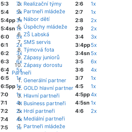
5:3
7x
Realizační týmy
2:6
1x
Partneři mládeže
5:4
5x
2:7
1x
Nábor dětí
5:4pp
3x
2:8
2x
Úspěchy mládeže
5:4sn
1x
2:9
2x
ZŠ Labská
6:0
5x
3:4
3x
SMS servis
6:1
2x
3:4pp
5x
Týmová fota
6:2
3x
3:4sn
5x
Zápasy juniorů
6:3
6x
3:5
6x
Zápasy dorostu
6:4
5x
3:6
4x
Partneři
6:5
1x
3:7
1x
Generální partner
6:5pp
1x
4:5
1x
GOLD hlavní partner
7:0
1x
4:5pp
4x
Hlavní partneři
7:1
4x
4:5sn
1x
Business partneři
7:2
2x
Hrdí partneři
4:6
2x
Mediální partneři
7:4
4x
Partneři mládeže
7:5
1x