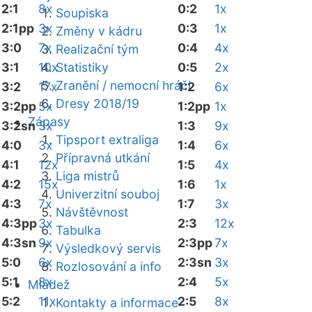
2:1
8x
0:2
1x
Soupiska
2:1pp
3x
0:3
1x
Změny v kádru
3:0
7x
0:4
4x
Realizační tým
3:1
10x
Statistiky
0:5
2x
Zranění / nemocní hráči
3:2
17x
1:2
6x
Dresy 2018/19
3:2pp
5x
1:2pp
1x
Zápasy
3:2sn
3x
1:3
9x
Tipsport extraliga
4:0
3x
1:4
6x
Přípravná utkání
4:1
12x
1:5
4x
Liga mistrů
4:2
15x
1:6
1x
Univerzitní souboj
4:3
7x
1:7
3x
Návštěvnost
4:3pp
3x
2:3
12x
Tabulka
4:3sn
9x
2:3pp
7x
Výsledkový servis
5:0
6x
2:3sn
3x
Rozlosování a info
5:1
8x
2:4
5x
Mládež
5:2
11x
2:5
8x
Kontakty a informace