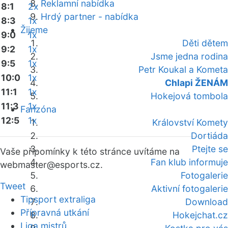
Reklamní nabídka
8:1
2x
Hrdý partner - nabídka
8:3
1x
Žijeme
9:0
1x
Děti dětem
9:2
1x
Jsme jedna rodina
9:5
1x
Petr Koukal a Kometa
10:0
1x
Chlapi ŽENÁM
11:1
1x
Hokejová tombola
11:3
1x
Fanzóna
12:5
1x
Království Komety
Dortiáda
Ptejte se
Vaše připomínky k této stránce uvítáme na
Fan klub informuje
webmaster
@esports.cz.
Fotogalerie
Tweet
Aktivní fotogalerie
Tipsport extraliga
Download
Přípravná utkání
Hokejchat.cz
Liga mistrů