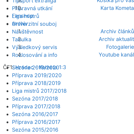
Kostka pro vás
Tipsport extraliga
Karta Kometa
Přípravná utkání
Fanshop
Liga mistrů
Archiv
Univerzitní souboj
Archiv článků
Návštěvnost
Archiv aktualit
Tabulka
Fotogalerie
Výsledkový servis
Youtube kanál
Rozlosování a info
ČF1:
Hradec - Kometa 1:3
Sezóna 2019/2020
Příprava 2019/2020
Příprava 2018/2019
Liga mistrů 2017/2018
Sezóna 2017/2018
Příprava 2017/2018
Sezóna 2016/2017
Příprava 2016/2017
Sezóna 2015/2016