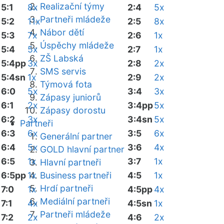
Realizační týmy
5:1
8x
2:4
5x
Partneři mládeže
5:2
11x
2:5
8x
Nábor dětí
5:3
7x
2:6
1x
Úspěchy mládeže
5:4
5x
2:7
1x
ZŠ Labská
5:4pp
3x
2:8
2x
SMS servis
5:4sn
1x
2:9
2x
Týmová fota
6:0
5x
3:4
3x
Zápasy juniorů
6:1
2x
3:4pp
5x
Zápasy dorostu
6:2
3x
3:4sn
5x
Partneři
6:3
6x
3:5
6x
Generální partner
6:4
5x
3:6
4x
GOLD hlavní partner
6:5
1x
3:7
1x
Hlavní partneři
6:5pp
1x
Business partneři
4:5
1x
Hrdí partneři
7:0
1x
4:5pp
4x
Mediální partneři
7:1
4x
4:5sn
1x
Partneři mládeže
7:2
2x
4:6
2x