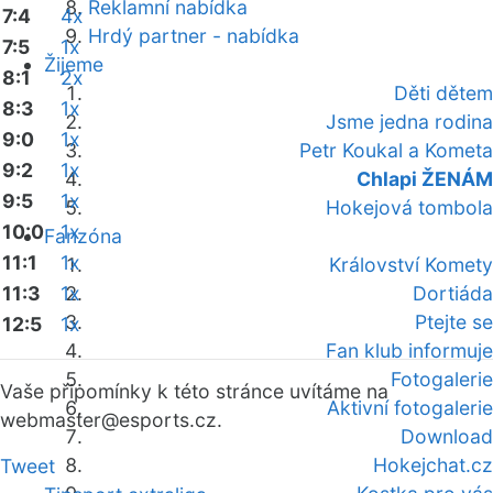
Reklamní nabídka
7:4
4x
Hrdý partner - nabídka
7:5
1x
Žijeme
8:1
2x
Děti dětem
8:3
1x
Jsme jedna rodina
9:0
1x
Petr Koukal a Kometa
9:2
1x
Chlapi ŽENÁM
9:5
1x
Hokejová tombola
10:0
1x
Fanzóna
11:1
1x
Království Komety
11:3
1x
Dortiáda
Ptejte se
12:5
1x
Fan klub informuje
Fotogalerie
Vaše připomínky k této stránce uvítáme na
Aktivní fotogalerie
webmaster
@esports.cz.
Download
Hokejchat.cz
Tweet