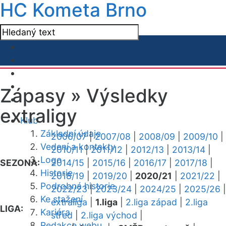
HC Kometa Brno
Zápasy »
Výsledky
extraligy
Klub
Základní údaje
2006/07
|
2007/08
|
2008/09
|
2009/10
|
Vedení a kontakty
2010/11
|
2011/12
|
2012/13
|
2013/14
|
Logo
SEZONA:
2014/15
|
2015/16
|
2016/17
|
2017/18
|
Historie
2018/19
|
2019/20
|
2020/21
|
2021/22
|
Podrobná historie
2022/23
|
2023/24
|
2024/25
|
2025/26
|
Ke stažení
extraliga
|
1.liga
|
2.liga západ
|
2.liga
LIGA:
Kariéra
střed
|
2.liga východ
|
Redakce webu