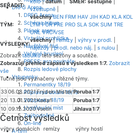
kolo
|
datum
|
SMĚR:
sestupně
|
SEŘADIT:
DRFG Arena
vzestupně
|
DRFG Arena
všechny
BEN
FRM
HAV
JIH
KAD
KLA
KOL
Schéma tribun
TÝM:
LTM
POR
PRE
PRO
SLA
SOK
SUM
TRE
Plánek areny
UNL
VRC
VSE
Virtuální prohlídka
všechny
|
remízy
|
výhry v prodl.
|
VÝSLEDKY:
Návštěvní řád
nájezdy
|
prodl. nebo náj.
|
s nulou
|
Veřejné bruslení
Zobrazit
tabulku
této sezóny a soutěže.
PRESS: pro novináře
Zobrazuji přehled zápasů s výsledkem 1:7.
Zobrazit
Rozpis ledové plochy
vše
Vstupenky
Tučně jsou vyznačeny vítězné týmy.
Permanentky 18/19
33
06.03.2021
Frýdek-Místek
Poruba
1:7
Přípravná utkání 18/19
Vstupenky 18/19
20
13.01.2021
Kadaň
Poruba
1:7
Uvolňování míst
10
09.12.2020
Vsetín
Jihlava
1:7
Zvýhodněné
Četnost výsledků
On-line
výhry domácích
remízy
výhry hostí
A-tým