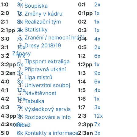
1:0
3x
0:1
2x
Soupiska
2:0
1x
0:1pp
1x
Změny v kádru
2:1
8x
Realizační tým
0:2
1x
Statistiky
2:1pp
3x
0:3
1x
Zranění / nemocní hráči
3:0
7x
0:4
4x
Dresy 2018/19
3:1
10x
0:5
2x
Zápasy
3:2
17x
1:2
6x
Tipsport extraliga
3:2pp
5x
1:2pp
1x
Přípravná utkání
3:2sn
3x
1:3
9x
Liga mistrů
4:0
3x
1:4
6x
Univerzitní souboj
4:1
12x
1:5
4x
Návštěvnost
4:2
15x
1:6
1x
Tabulka
4:3
7x
1:7
3x
Výsledkový servis
4:3pp
3x
2:3
12x
Rozlosování a info
4:3sn
9x
2:3pp
7x
Mládež
5:0
6x
Kontakty a informace
2:3sn
3x