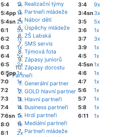
Realizační týmy
5:4
1x
3:4
9x
Partneři mládeže
5:4pp
1x
3:4sn
3x
Nábor dětí
5:4sn
2x
3:5
5x
Úspěchy mládeže
6:1
5x
3:6
1x
ZŠ Labská
6:2
1x
3:7
3x
SMS servis
6:3
1x
3:9
1x
Týmová fota
6:4
5x
4:5
1x
Zápasy juniorů
6:5
2x
4:5sn
1x
Zápasy dorostu
6:5pp
1x
4:6
1x
Partneři
7:0
1x
4:7
1x
Generální partner
7:2
1x
5:6
1x
GOLD hlavní partner
7:3
1x
5:7
1x
Hlavní partneři
7:4
1x
Business partneři
5:8
1x
Hrdí partneři
7:6sn
1x
6:11
1x
Mediální partneři
8:0
1x
Partneři mládeže
8:1
2x