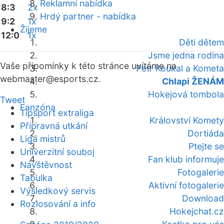
Reklamní nabídka
8:3
2x
Hrdý partner - nabídka
9:2
1x
Žijeme
12:0
1x
Děti dětem
Jsme jedna rodina
Vaše připomínky k této stránce uvítáme na
Petr Koukal a Kometa
webmaster
@esports.cz.
Chlapi ŽENÁM
Hokejová tombola
Tweet
Fanzóna
Tipsport extraliga
Království Komety
Přípravná utkání
Dortiáda
Liga mistrů
Ptejte se
Univerzitní souboj
Fan klub informuje
Návštěvnost
Fotogalerie
Tabulka
Aktivní fotogalerie
Výsledkový servis
Download
Rozlosování a info
Hokejchat.cz