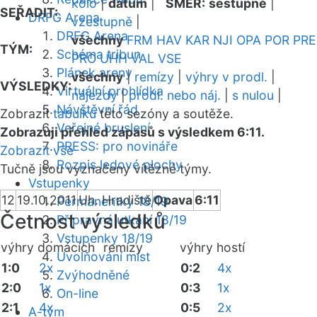
kolo
|
datum
|
SMĚR:
sestupně
|
SEŘADIT:
DRFG Arena
vzestupně
|
DRFG Arena
všechny
FRM
HAV
KAR
NJI
OPA
POR
PRE
TÝM:
Schéma tribun
PRO
UHH
VAL
VSE
Plánek areny
všechny
|
remízy
|
výhry v prodl.
|
VÝSLEDKY:
Virtuální prohlídka
nájezdy
|
prodl. nebo náj.
|
s nulou
|
Návštěvní řád
Zobrazit
tabulku
této sezóny a soutěže.
Veřejné bruslení
Zobrazuji přehled zápasů s výsledkem 6:11.
PRESS: pro novináře
Zobrazit vše
Rozpis ledové plochy
Tučně jsou vyznačeny vítězné týmy.
Vstupenky
12
19.10.2011
Uh. Hradiště
Opava
6:11
Permanentky 18/19
Četnost výsledků
Přípravná utkání 18/19
Vstupenky 18/19
výhry domácích
remízy
výhry hostí
Uvolňování míst
1:0
2x
0:2
4x
Zvýhodněné
2:0
1x
0:3
1x
On-line
2:1
4x
0:5
2x
A-tým