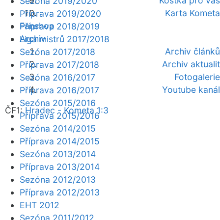
Kostka pro vás
Sezóna 2019/2020
Karta Kometa
Příprava 2019/2020
Fanshop
Příprava 2018/2019
Archiv
Liga mistrů 2017/2018
Archiv článků
Sezóna 2017/2018
Archiv aktualit
Příprava 2017/2018
Fotogalerie
Sezóna 2016/2017
Youtube kanál
Příprava 2016/2017
Sezóna 2015/2016
ČF1:
Hradec - Kometa 1:3
Příprava 2015/2016
Sezóna 2014/2015
Příprava 2014/2015
Sezóna 2013/2014
Příprava 2013/2014
Sezóna 2012/2013
Příprava 2012/2013
EHT 2012
Sezóna 2011/2012