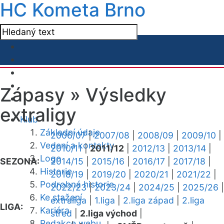
HC Kometa Brno
Zápasy »
Výsledky
extraligy
Klub
Základní údaje
2006/07
|
2007/08
|
2008/09
|
2009/10
|
Vedení a kontakty
2010/11
|
2011/12
|
2012/13
|
2013/14
|
Logo
SEZONA:
2014/15
|
2015/16
|
2016/17
|
2017/18
|
Historie
2018/19
|
2019/20
|
2020/21
|
2021/22
|
Podrobná historie
2022/23
|
2023/24
|
2024/25
|
2025/26
|
Ke stažení
extraliga
|
1.liga
|
2.liga západ
|
2.liga
LIGA:
Kariéra
střed
|
2.liga východ
|
Redakce webu