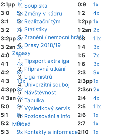
2:1pp
1x
0:9
1x
Soupiska
3:0
5x
1:2
4x
Změny v kádru
3:1
5x
Realizační tým
1:2pp
1x
Statistiky
3:2
7x
1:2sn
2x
Zranění / nemocní hráči
3:2pp
3x
1:3
11x
Dresy 2018/19
3:2sn
3x
1:4
3x
Zápasy
4:0
1x
1:5
7x
Tipsport extraliga
4:1
4x
1:6
3x
Přípravná utkání
4:2
8x
2:3
9x
Liga mistrů
4:3
13x
2:3pp
1x
Univerzitní souboj
4:3pp
3x
2:3sn
2x
Návštěvnost
4:3sn
4x
2:4
4x
Tabulka
5:0
2x
2:5
11x
Výsledkový servis
5:1
6x
2:6
1x
Rozlosování a info
5:2
9x
2:7
1x
Mládež
5:3
9x
Kontakty a informace
2:10
1x