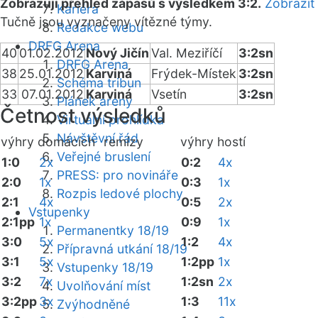
Zobrazuji přehled zápasů s výsledkem 3:2.
Zobrazit
Kariéra
Tučně jsou vyznačeny vítězné týmy.
Redakce webu
DRFG Arena
40
01.02.2012
Nový Jičín
Val. Meziříčí
3:2sn
DRFG Arena
38
25.01.2012
Karviná
Frýdek-Místek
3:2sn
Schéma tribun
33
07.01.2012
Karviná
Vsetín
3:2sn
Plánek areny
Četnost výsledků
Virtuální prohlídka
Návštěvní řád
výhry domácích
remízy
výhry hostí
Veřejné bruslení
1:0
2x
0:2
4x
PRESS: pro novináře
2:0
1x
0:3
1x
Rozpis ledové plochy
2:1
4x
0:5
2x
Vstupenky
2:1pp
1x
0:9
1x
Permanentky 18/19
3:0
5x
1:2
4x
Přípravná utkání 18/19
3:1
5x
1:2pp
1x
Vstupenky 18/19
3:2
7x
1:2sn
2x
Uvolňování míst
3:2pp
3x
1:3
11x
Zvýhodněné