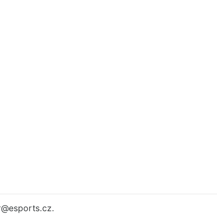
r
@esports.cz.