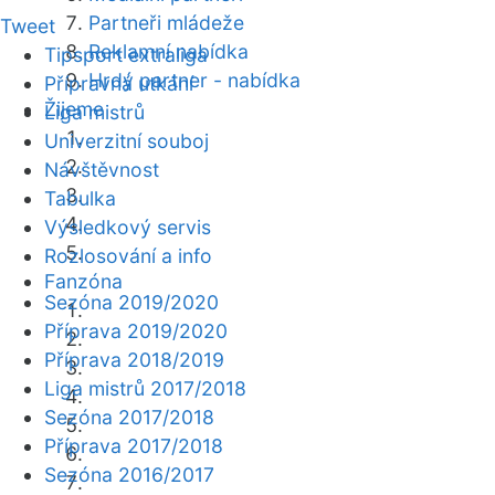
Partneři mládeže
Tweet
Reklamní nabídka
Tipsport extraliga
Hrdý partner - nabídka
Přípravná utkání
Žijeme
Liga mistrů
Univerzitní souboj
Návštěvnost
Tabulka
Výsledkový servis
Rozlosování a info
Fanzóna
Sezóna 2019/2020
Příprava 2019/2020
Příprava 2018/2019
Liga mistrů 2017/2018
Sezóna 2017/2018
Příprava 2017/2018
Sezóna 2016/2017