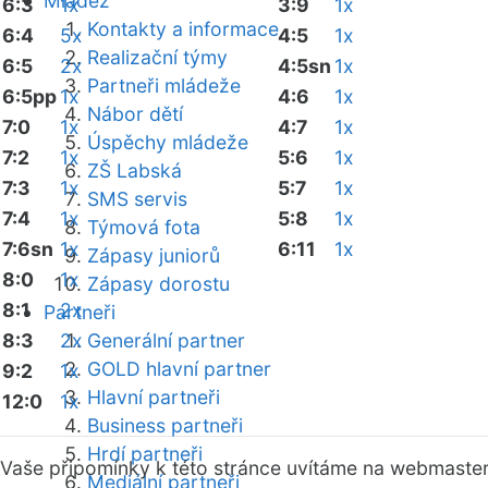
Mládež
6:3
1x
3:9
1x
Kontakty a informace
6:4
5x
4:5
1x
Realizační týmy
6:5
2x
4:5sn
1x
Partneři mládeže
6:5pp
1x
4:6
1x
Nábor dětí
7:0
1x
4:7
1x
Úspěchy mládeže
7:2
1x
5:6
1x
ZŠ Labská
7:3
1x
5:7
1x
SMS servis
7:4
1x
5:8
1x
Týmová fota
7:6sn
1x
6:11
1x
Zápasy juniorů
8:0
1x
Zápasy dorostu
8:1
2x
Partneři
8:3
2x
Generální partner
GOLD hlavní partner
9:2
1x
Hlavní partneři
12:0
1x
Business partneři
Hrdí partneři
Vaše připomínky k této stránce uvítáme na webmaste
Mediální partneři