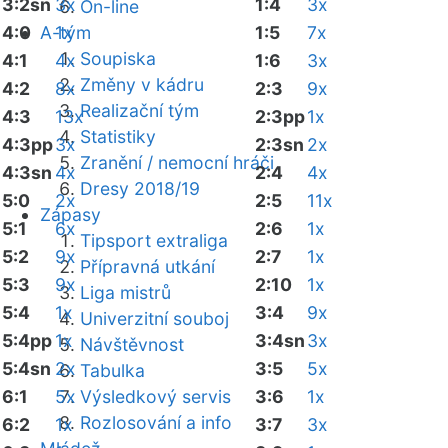
3:2sn
3x
1:4
3x
On-line
4:0
A-tým
1x
1:5
7x
Soupiska
4:1
4x
1:6
3x
Změny v kádru
4:2
8x
2:3
9x
Realizační tým
4:3
13x
2:3pp
1x
Statistiky
4:3pp
3x
2:3sn
2x
Zranění / nemocní hráči
4:3sn
4x
2:4
4x
Dresy 2018/19
5:0
2x
2:5
11x
Zápasy
5:1
6x
2:6
1x
Tipsport extraliga
5:2
9x
2:7
1x
Přípravná utkání
5:3
9x
2:10
1x
Liga mistrů
5:4
1x
3:4
9x
Univerzitní souboj
5:4pp
1x
3:4sn
3x
Návštěvnost
5:4sn
2x
3:5
5x
Tabulka
6:1
5x
Výsledkový servis
3:6
1x
Rozlosování a info
6:2
1x
3:7
3x