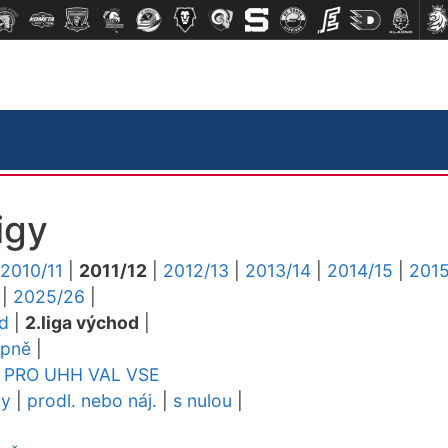
igy
2010/11
|
2011/12
|
2012/13
|
2013/14
|
2014/15
|
2015
|
2025/26
|
ed
|
2.liga východ
|
upně
|
PRO
UHH
VAL
VSE
dy
|
prodl. nebo náj.
|
s nulou
|