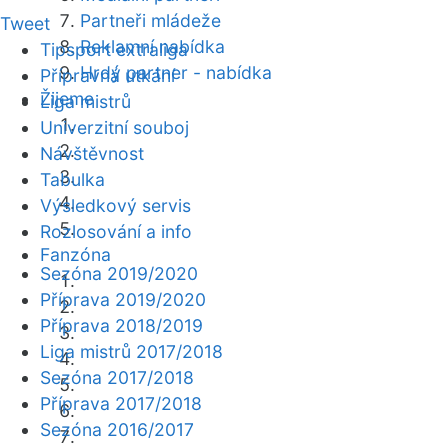
Partneři mládeže
Tweet
Reklamní nabídka
Tipsport extraliga
Hrdý partner - nabídka
Přípravná utkání
Žijeme
Liga mistrů
Univerzitní souboj
Návštěvnost
Tabulka
Výsledkový servis
Rozlosování a info
Fanzóna
Sezóna 2019/2020
Příprava 2019/2020
Příprava 2018/2019
Liga mistrů 2017/2018
Sezóna 2017/2018
Příprava 2017/2018
Sezóna 2016/2017