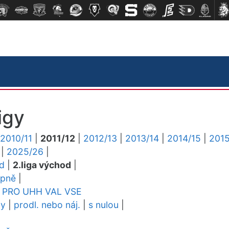
igy
2010/11
|
2011/12
|
2012/13
|
2013/14
|
2014/15
|
2015
|
2025/26
|
ed
|
2.liga východ
|
upně
|
PRO
UHH
VAL
VSE
dy
|
prodl. nebo náj.
|
s nulou
|