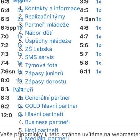
Mládež
6:3
1x
3:9
1x
Kontakty a informace
6:4
5x
4:5
1x
Realizační týmy
6:5
2x
4:5sn
1x
Partneři mládeže
6:5pp
1x
4:6
1x
Nábor dětí
7:0
1x
4:7
1x
Úspěchy mládeže
7:2
1x
5:6
1x
ZŠ Labská
7:3
1x
5:7
1x
SMS servis
7:4
1x
5:8
1x
Týmová fota
7:6sn
1x
6:11
1x
Zápasy juniorů
8:0
1x
Zápasy dorostu
8:1
2x
Partneři
8:3
2x
Generální partner
GOLD hlavní partner
9:2
1x
Hlavní partneři
12:0
1x
Business partneři
Hrdí partneři
Vaše připomínky k této stránce uvítáme na webmaste
Mediální partneři