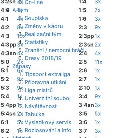
3:2sn
3x
1:4
3x
On-line
4:0
A-tým
1x
1:5
7x
Soupiska
4:1
4x
1:6
3x
Změny v kádru
4:2
8x
2:3
9x
Realizační tým
4:3
13x
2:3pp
1x
Statistiky
4:3pp
3x
2:3sn
2x
Zranění / nemocní hráči
4:3sn
4x
2:4
4x
Dresy 2018/19
5:0
2x
2:5
11x
Zápasy
5:1
6x
2:6
1x
Tipsport extraliga
5:2
9x
2:7
1x
Přípravná utkání
5:3
9x
2:10
1x
Liga mistrů
5:4
1x
3:4
9x
Univerzitní souboj
5:4pp
1x
3:4sn
3x
Návštěvnost
5:4sn
2x
3:5
5x
Tabulka
6:1
5x
Výsledkový servis
3:6
1x
Rozlosování a info
6:2
1x
3:7
3x