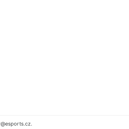
r
@esports.cz.