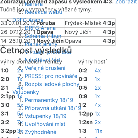
Zobrazuji přehled zápasů s výsledkem 4:3.
Zobrazit
Kariéra
Tučně jsou vyznačeny vítězné týmy.
Redakce webu
DRFG Arena
33
07.01.2012
Poruba
Frýdek-Místek
4:3p
DRFG Arena
26
07.12.2011
Opava
Nový Jičín
4:3p
Schéma tribun
14
26.10.2011
Nový Jičín
Opava
4:3p
Plánek areny
Četnost výsledků
Virtuální prohlídka
Návštěvní řád
výhry domácích
remízy
výhry hostí
Veřejné bruslení
1:0
2x
0:2
4x
PRESS: pro novináře
2:0
1x
0:3
1x
Rozpis ledové plochy
2:1
4x
0:5
2x
Vstupenky
2:1pp
1x
0:9
1x
Permanentky 18/19
3:0
5x
1:2
4x
Přípravná utkání 18/19
3:1
5x
1:2pp
1x
Vstupenky 18/19
3:2
7x
1:2sn
2x
Uvolňování míst
3:2pp
3x
1:3
11x
Zvýhodněné