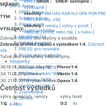
kolo
|
datum
|
SMĚR:
sestupně
|
SEŘADIT:
DRFG Arena
vzestupně
|
DRFG Arena
všechny
FRM
HAV
KAR
NJI
OPA
POR
PRE
TÝM:
Schéma tribun
PRO
UHH
VAL
VSE
Plánek areny
všechny
|
remízy
|
výhry v prodl.
|
VÝSLEDKY:
Virtuální prohlídka
nájezdy
|
prodl. nebo náj.
|
s nulou
|
Návštěvní řád
Zobrazit
tabulku
této sezóny a soutěže.
Veřejné bruslení
Zobrazuji přehled zápasů s výsledkem 1:4.
Zobrazit
PRESS: pro novináře
vše
Rozpis ledové plochy
Tučně jsou vyznačeny vítězné týmy.
Vstupenky
36
18.01.2012
Val. Meziříčí
Přerov
1:4
Permanentky 18/19
Přípravná utkání 18/19
34
11.01.2012
Přerov
Vsetín
1:4
Vstupenky 18/19
30
21.12.2011
Frýdek-Místek
Opava
1:4
Uvolňování míst
Četnost výsledků
Zvýhodněné
výhry domácích
remízy
výhry hostí
On-line
1:0
2x
0:2
4x
A-tým