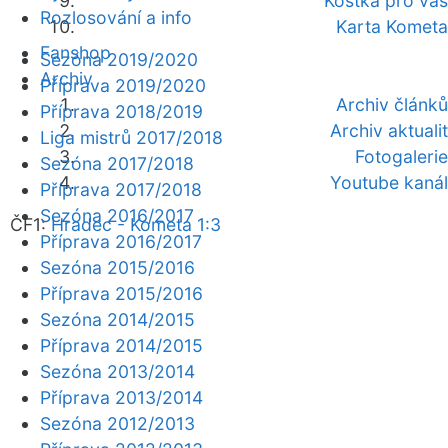
Kostka pro vás
Rozlosování a info
Karta Kometa
Fanshop
Sezóna 2019/2020
Archiv
Příprava 2019/2020
Archiv článků
Příprava 2018/2019
Archiv aktualit
Liga mistrů 2017/2018
Fotogalerie
Sezóna 2017/2018
Youtube kanál
Příprava 2017/2018
Sezóna 2016/2017
ČF1:
Hradec - Kometa 1:3
Příprava 2016/2017
Sezóna 2015/2016
Příprava 2015/2016
Sezóna 2014/2015
Příprava 2014/2015
Sezóna 2013/2014
Příprava 2013/2014
Sezóna 2012/2013