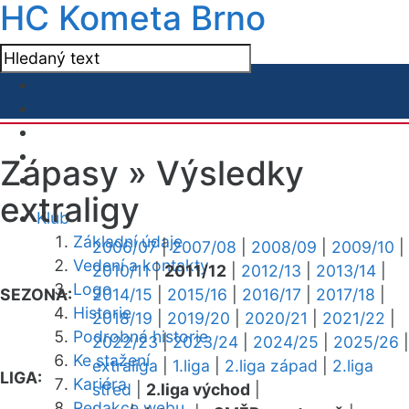
HC Kometa Brno
Zápasy »
Výsledky
extraligy
Klub
Základní údaje
2006/07
|
2007/08
|
2008/09
|
2009/10
|
Vedení a kontakty
2010/11
|
2011/12
|
2012/13
|
2013/14
|
Logo
SEZONA:
2014/15
|
2015/16
|
2016/17
|
2017/18
|
Historie
2018/19
|
2019/20
|
2020/21
|
2021/22
|
Podrobná historie
2022/23
|
2023/24
|
2024/25
|
2025/26
|
Ke stažení
extraliga
|
1.liga
|
2.liga západ
|
2.liga
LIGA:
Kariéra
střed
|
2.liga východ
|
Redakce webu