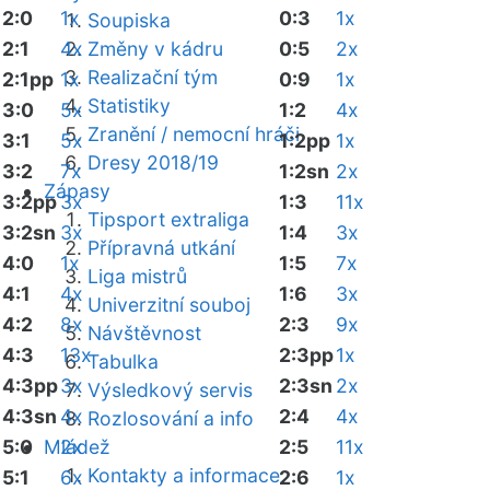
2:0
1x
0:3
1x
Soupiska
2:1
4x
Změny v kádru
0:5
2x
Realizační tým
2:1pp
1x
0:9
1x
Statistiky
3:0
5x
1:2
4x
Zranění / nemocní hráči
3:1
5x
1:2pp
1x
Dresy 2018/19
3:2
7x
1:2sn
2x
Zápasy
3:2pp
3x
1:3
11x
Tipsport extraliga
3:2sn
3x
1:4
3x
Přípravná utkání
4:0
1x
1:5
7x
Liga mistrů
4:1
4x
1:6
3x
Univerzitní souboj
4:2
8x
2:3
9x
Návštěvnost
4:3
13x
2:3pp
1x
Tabulka
4:3pp
3x
2:3sn
2x
Výsledkový servis
4:3sn
4x
2:4
4x
Rozlosování a info
5:0
Mládež
2x
2:5
11x
Kontakty a informace
5:1
6x
2:6
1x