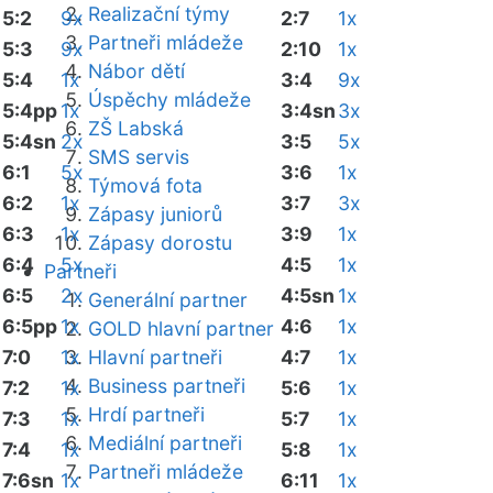
Realizační týmy
5:2
9x
2:7
1x
Partneři mládeže
5:3
9x
2:10
1x
Nábor dětí
5:4
1x
3:4
9x
Úspěchy mládeže
5:4pp
1x
3:4sn
3x
ZŠ Labská
5:4sn
2x
3:5
5x
SMS servis
6:1
5x
3:6
1x
Týmová fota
6:2
1x
3:7
3x
Zápasy juniorů
6:3
1x
3:9
1x
Zápasy dorostu
6:4
5x
4:5
1x
Partneři
6:5
2x
4:5sn
1x
Generální partner
6:5pp
1x
4:6
1x
GOLD hlavní partner
7:0
1x
Hlavní partneři
4:7
1x
Business partneři
7:2
1x
5:6
1x
Hrdí partneři
7:3
1x
5:7
1x
Mediální partneři
7:4
1x
5:8
1x
Partneři mládeže
7:6sn
1x
6:11
1x