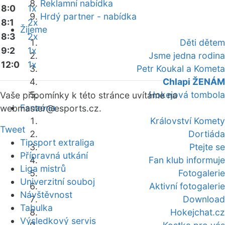
Reklamní nabídka
8:0
1x
Hrdý partner - nabídka
8:1
2x
Žijeme
8:3
2x
Děti dětem
9:2
1x
Jsme jedna rodina
12:0
1x
Petr Koukal a Kometa
Chlapi ŽENÁM
Hokejová tombola
Vaše připomínky k této stránce uvítáme na
Fanzóna
webmaster
@esports.cz.
Království Komety
Tweet
Dortiáda
Tipsport extraliga
Ptejte se
Přípravná utkání
Fan klub informuje
Liga mistrů
Fotogalerie
Univerzitní souboj
Aktivní fotogalerie
Návštěvnost
Download
Tabulka
Hokejchat.cz
Výsledkový servis