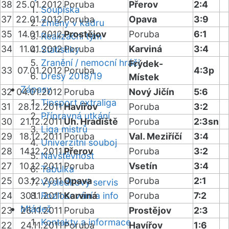
38
25.01.2012
Poruba
Přerov
2:4
Soupiska
37
22.01.2012
Poruba
Opava
3:9
Změny v kádru
35
14.01.2012
Prostějov
Poruba
6:1
Realizační tým
34
11.01.2012
Poruba
Karviná
3:4
Statistiky
Zranění / nemocní hráči
Frýdek-
33
07.01.2012
Poruba
4:3p
Dresy 2018/19
Místek
Zápasy
32
04.01.2012
Poruba
Nový Jičín
5:6
Tipsport extraliga
31
28.12.2011
Havířov
Poruba
3:2
Přípravná utkání
30
21.12.2011
Uh. Hradiště
Poruba
2:3sn
Liga mistrů
29
18.12.2011
Poruba
Val. Meziříčí
3:4
Univerzitní souboj
28
14.12.2011
Přerov
Poruba
3:2
Návštěvnost
27
10.12.2011
Poruba
Vsetín
3:4
Tabulka
25
03.12.2011
Opava
Poruba
2:1
Výsledkový servis
24
30.11.2011
Rozlosování a info
Karviná
Poruba
7:2
Mládež
23
26.11.2011
Poruba
Prostějov
2:3
Kontakty a informace
22
24.11.2011
Poruba
Havířov
1:6