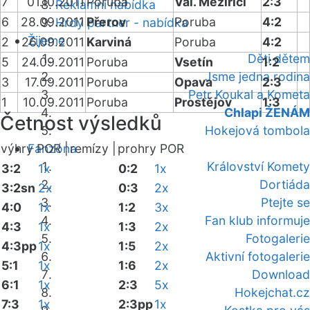
7
01.10.2011
Poruba
Val. Meziříčí
2:3
Reklamní nabídka
6
28.09.2011
Přerov
Poruba
4:2
Hrdý partner - nabídka
Žijeme
2
26.09.2011
Karviná
Poruba
4:2
Děti dětem
5
24.09.2011
Poruba
Vsetín
1:2
Jsme jedna rodina
3
17.09.2011
Poruba
Opava
2:3
Petr Koukal a Kometa
1
10.09.2011
Poruba
Prostějov
1:3
Chlapi ŽENÁM
Četnost výsledků
Hokejová tombola
výhry POR |
Fanzóna
remízy |
prohry POR
Království Komety
3:2
1x
0:2
1x
Dortiáda
3:2sn
2x
0:3
2x
Ptejte se
4:0
1x
1:2
3x
Fan klub informuje
4:3
1x
1:3
2x
Fotogalerie
4:3pp
1x
1:5
2x
Aktivní fotogalerie
5:1
1x
1:6
2x
Download
6:1
1x
2:3
5x
Hokejchat.cz
7:3
1x
2:3pp
1x