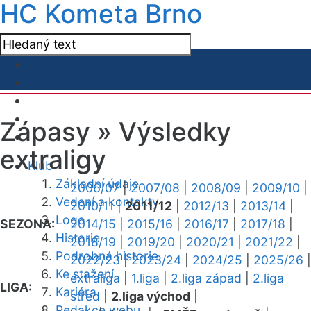
HC Kometa Brno
Zápasy »
Výsledky
extraligy
Klub
Základní údaje
2006/07
|
2007/08
|
2008/09
|
2009/10
|
Vedení a kontakty
2010/11
|
2011/12
|
2012/13
|
2013/14
|
Logo
SEZONA:
2014/15
|
2015/16
|
2016/17
|
2017/18
|
Historie
2018/19
|
2019/20
|
2020/21
|
2021/22
|
Podrobná historie
2022/23
|
2023/24
|
2024/25
|
2025/26
|
Ke stažení
extraliga
|
1.liga
|
2.liga západ
|
2.liga
LIGA:
Kariéra
střed
|
2.liga východ
|
Redakce webu