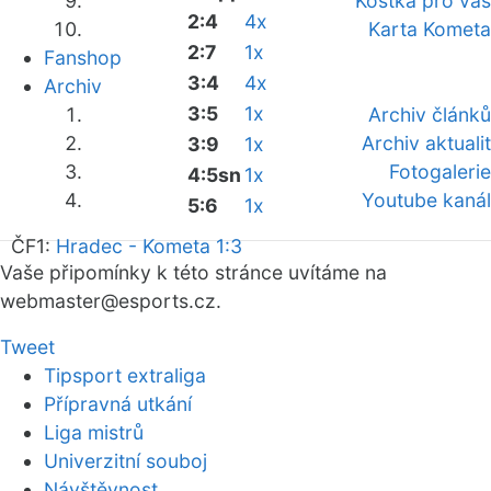
Kostka pro vás
2:4
4x
Karta Kometa
2:7
1x
Fanshop
3:4
4x
Archiv
3:5
1x
Archiv článků
Archiv aktualit
3:9
1x
Fotogalerie
4:5sn
1x
Youtube kanál
5:6
1x
ČF1:
Hradec - Kometa 1:3
Vaše připomínky k této stránce uvítáme na
webmaster
@esports.cz.
Tweet
Tipsport extraliga
Přípravná utkání
Liga mistrů
Univerzitní souboj
Návštěvnost