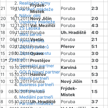
Realizační týmy
Frýdek-
21
19.11.2011
Poruba
2:3
Partneři mládeže
Místek
Nábor dětí
20
16.11.2011
Nový Jičín
Poruba
2:0
Úspěchy mládeže
19
12.11.2011
Val. Meziříčí
Poruba
4:3
ZŠ Labská
18
09.11.2011
Poruba
Uh. Hradiště
4:0
SMS servis
17
06.11.2011
Vsetín
Poruba
2:1
Týmová fota
16
02.11.2011
Poruba
Přerov
5:1
Zápasy juniorů
Zápasy dorostu
15
29.10.2011
Opava
Poruba
3:0
Partneři
13
22.10.2011
Prostějov
Poruba
3:0
Generální partner
12
19.10.2011
Poruba
Karviná
1:3
GOLD hlavní partner
11
15.10.2011
Havířov
Poruba
5:3
Hlavní partneři
10
12.10.2011
Poruba
Nový Jičín
1:5
Business partneři
Frýdek-
Hrdí partneři
9
08.10.2011
Poruba
1:5
Místek
Mediální partneři
8
05.10.2011
Uh. Hradiště
Poruba
3:7
Partneři mládeže