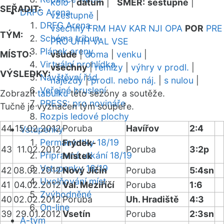
kolo
|
datum
|
SMĚR:
sestupně
|
SEŘADIT:
DRFG Arena
vzestupně
|
DRFG Arena
všechny
FRM
HAV
KAR
NJI
OPA
POR
PRE
TÝM:
Schéma tribun
PRO
UHH
VAL
VSE
Plánek areny
MÍSTO:
všude
|
doma
|
venku
|
Virtuální prohlídka
všechny
|
remízy
|
výhry v prodl.
|
VÝSLEDKY:
Návštěvní řád
nájezdy
|
prodl. nebo náj.
|
s nulou
|
Veřejné bruslení
Zobrazit
tabulku
této sezóny a soutěže.
PRESS: pro novináře
Tučně je vyznačen tým soupeře.
Rozpis ledové plochy
44
15.02.2012
Poruba
Havířov
2:4
Vstupenky
Permanentky 18/19
Frýdek-
43
11.02.2012
Poruba
3:2p
Přípravná utkání 18/19
Místek
Vstupenky 18/19
42
08.02.2012
Nový Jičín
Poruba
5:4sn
Uvolňování míst
41
04.02.2012
Val. Meziříčí
Poruba
1:6
Zvýhodněné
40
02.02.2012
Poruba
Uh. Hradiště
4:3
On-line
39
29.01.2012
Vsetín
Poruba
2:3sn
A-tým