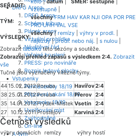
kolo
|
datum
|
SMĚR:
sestupně
|
SEŘADIT:
DRFG Arena
vzestupně
|
DRFG Arena
všechny
FRM
HAV
KAR
NJI
OPA
POR
PRE
TÝM:
Schéma tribun
PRO
UHH
VAL
VSE
Plánek areny
všechny
|
remízy
|
výhry v prodl.
|
VÝSLEDKY:
Virtuální prohlídka
nájezdy
|
prodl. nebo náj.
|
s nulou
|
Návštěvní řád
Zobrazit
tabulku
této sezóny a soutěže.
Veřejné bruslení
Zobrazuji přehled zápasů s výsledkem 2:4.
Zobrazit
PRESS: pro novináře
vše
Rozpis ledové plochy
Tučně jsou vyznačeny vítězné týmy.
Vstupenky
44
15.02.2012
Poruba
Havířov
2:4
Permanentky 18/19
Přípravná utkání 18/19
38
25.01.2012
Poruba
Přerov
2:4
Vstupenky 18/19
35
14.01.2012
Frýdek-Místek
Vsetín
2:4
Uvolňování míst
27
10.12.2011
Prostějov
Karviná
2:4
Zvýhodněné
Četnost výsledků
On-line
výhry domácích
remízy
výhry hostí
A-tým