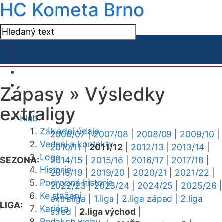
HC Kometa Brno
Zápasy »
Výsledky
extraligy
Klub
Základní údaje
2006/07
|
2007/08
|
2008/09
|
2009/10
|
Vedení a kontakty
2010/11
|
2011/12
|
2012/13
|
2013/14
|
Logo
SEZONA:
2014/15
|
2015/16
|
2016/17
|
2017/18
|
Historie
2018/19
|
2019/20
|
2020/21
|
2021/22
|
Podrobná historie
2022/23
|
2023/24
|
2024/25
|
2025/26
|
Ke stažení
extraliga
|
1.liga
|
2.liga západ
|
2.liga
LIGA:
Kariéra
střed
|
2.liga východ
|
Redakce webu