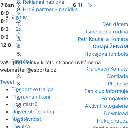
Reklamní nabídka
7:6sn
1x
6:11
1x
Hrdý partner - nabídka
8:0
1x
Žijeme
8:1
2x
Děti dětem
8:3
2x
Jsme jedna rodina
9:2
1x
Petr Koukal a Kometa
12:0
1x
Chlapi ŽENÁM
Hokejová tombola
Fanzóna
Vaše připomínky k této stránce uvítáme na
Království Komety
webmaster
@esports.cz.
Dortiáda
Tweet
Ptejte se
Tipsport extraliga
Fan klub informuje
Přípravná utkání
Fotogalerie
Liga mistrů
Aktivní fotogalerie
Univerzitní souboj
Download
Návštěvnost
Hokejchat.cz
Tabulka