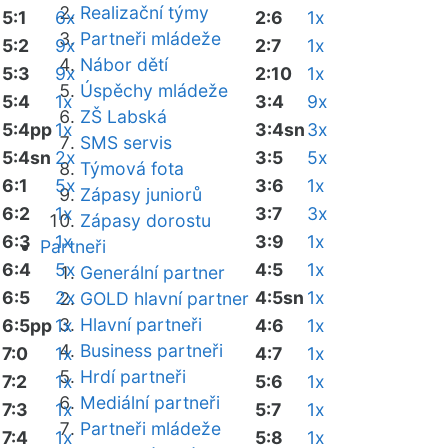
Realizační týmy
5:1
6x
2:6
1x
Partneři mládeže
5:2
9x
2:7
1x
Nábor dětí
5:3
9x
2:10
1x
Úspěchy mládeže
5:4
1x
3:4
9x
ZŠ Labská
5:4pp
1x
3:4sn
3x
SMS servis
5:4sn
2x
3:5
5x
Týmová fota
6:1
5x
3:6
1x
Zápasy juniorů
6:2
1x
3:7
3x
Zápasy dorostu
6:3
1x
3:9
1x
Partneři
6:4
5x
4:5
1x
Generální partner
6:5
2x
4:5sn
1x
GOLD hlavní partner
Hlavní partneři
6:5pp
1x
4:6
1x
Business partneři
7:0
1x
4:7
1x
Hrdí partneři
7:2
1x
5:6
1x
Mediální partneři
7:3
1x
5:7
1x
Partneři mládeže
7:4
1x
5:8
1x