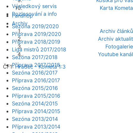
Kostka pro vás
Výsledkový servis
Karta Kometa
Rozlosování a info
Fanshop
Archiv
Sezóna 2019/2020
Archiv článků
Příprava 2019/2020
Archiv aktualit
Příprava 2018/2019
Fotogalerie
Liga mistrů 2017/2018
Youtube kanál
Sezóna 2017/2018
Příprava 2017/2018
ČF1:
Hradec - Kometa 1:3
Sezóna 2016/2017
Příprava 2016/2017
Sezóna 2015/2016
Příprava 2015/2016
Sezóna 2014/2015
Příprava 2014/2015
Sezóna 2013/2014
Příprava 2013/2014