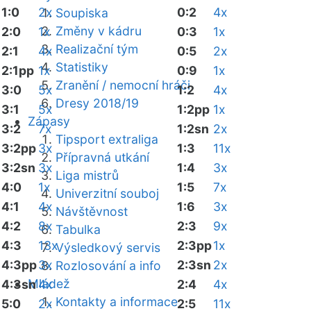
1:0
2x
0:2
4x
Soupiska
Změny v kádru
2:0
1x
0:3
1x
Realizační tým
2:1
4x
0:5
2x
Statistiky
2:1pp
1x
0:9
1x
Zranění / nemocní hráči
3:0
5x
1:2
4x
Dresy 2018/19
3:1
5x
1:2pp
1x
Zápasy
3:2
7x
1:2sn
2x
Tipsport extraliga
3:2pp
3x
1:3
11x
Přípravná utkání
3:2sn
3x
1:4
3x
Liga mistrů
4:0
1x
1:5
7x
Univerzitní souboj
4:1
4x
1:6
3x
Návštěvnost
4:2
8x
2:3
9x
Tabulka
4:3
13x
2:3pp
1x
Výsledkový servis
4:3pp
3x
2:3sn
2x
Rozlosování a info
Mládež
4:3sn
4x
2:4
4x
Kontakty a informace
5:0
2x
2:5
11x