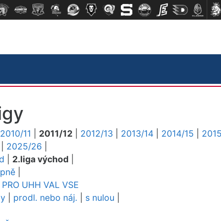
igy
2010/11
|
2011/12
|
2012/13
|
2013/14
|
2014/15
|
2015
|
2025/26
|
ed
|
2.liga východ
|
upně
|
PRO
UHH
VAL
VSE
dy
|
prodl. nebo náj.
|
s nulou
|