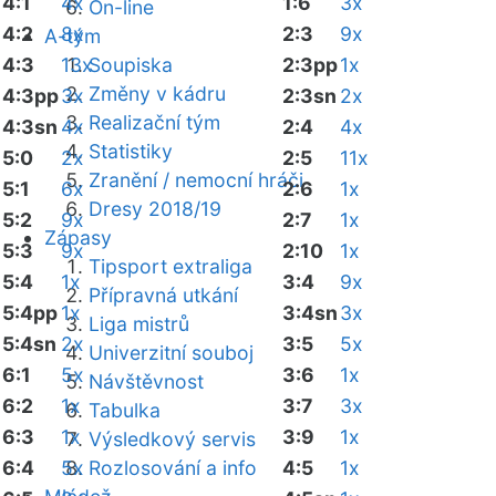
4:1
4x
1:6
3x
On-line
4:2
8x
2:3
9x
A-tým
4:3
13x
Soupiska
2:3pp
1x
Změny v kádru
4:3pp
3x
2:3sn
2x
Realizační tým
4:3sn
4x
2:4
4x
Statistiky
5:0
2x
2:5
11x
Zranění / nemocní hráči
5:1
6x
2:6
1x
Dresy 2018/19
5:2
9x
2:7
1x
Zápasy
5:3
9x
2:10
1x
Tipsport extraliga
5:4
1x
3:4
9x
Přípravná utkání
5:4pp
1x
3:4sn
3x
Liga mistrů
5:4sn
2x
3:5
5x
Univerzitní souboj
6:1
5x
3:6
1x
Návštěvnost
6:2
1x
3:7
3x
Tabulka
6:3
1x
3:9
1x
Výsledkový servis
6:4
5x
Rozlosování a info
4:5
1x