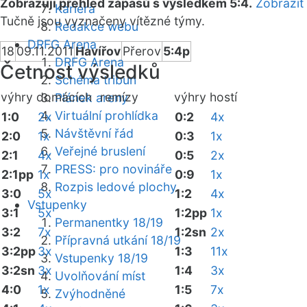
Zobrazuji přehled zápasů s výsledkem 5:4.
Zobrazit
Kariéra
Tučně jsou vyznačeny vítězné týmy.
Redakce webu
DRFG Arena
18
09.11.2011
Havířov
Přerov
5:4p
DRFG Arena
Četnost výsledků
Schéma tribun
výhry domácích
remízy
výhry hostí
Plánek areny
Virtuální prohlídka
1:0
2x
0:2
4x
Návštěvní řád
2:0
1x
0:3
1x
Veřejné bruslení
2:1
4x
0:5
2x
PRESS: pro novináře
2:1pp
1x
0:9
1x
Rozpis ledové plochy
3:0
5x
1:2
4x
Vstupenky
3:1
5x
1:2pp
1x
Permanentky 18/19
3:2
7x
1:2sn
2x
Přípravná utkání 18/19
3:2pp
3x
1:3
11x
Vstupenky 18/19
3:2sn
3x
1:4
3x
Uvolňování míst
4:0
1x
1:5
7x
Zvýhodněné