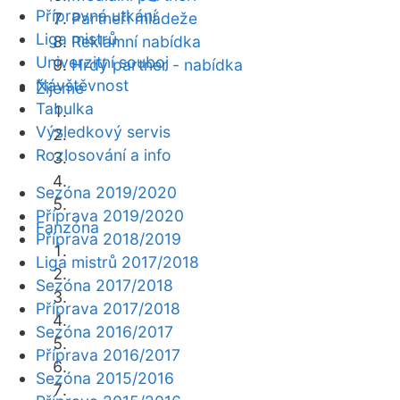
Přípravná utkání
Partneři mládeže
Liga mistrů
Reklamní nabídka
Univerzitní souboj
Hrdý partner - nabídka
Návštěvnost
Žijeme
Tabulka
Výsledkový servis
Rozlosování a info
Sezóna 2019/2020
Příprava 2019/2020
Fanzóna
Příprava 2018/2019
Liga mistrů 2017/2018
Sezóna 2017/2018
Příprava 2017/2018
Sezóna 2016/2017
Příprava 2016/2017
Sezóna 2015/2016