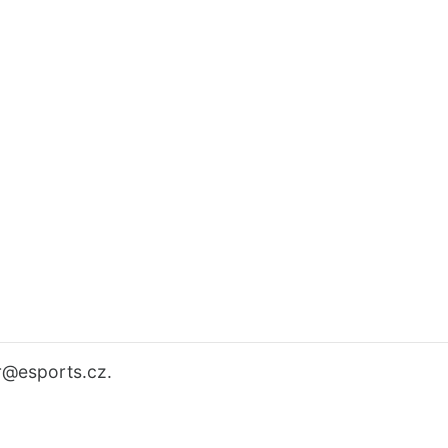
r
@esports.cz.