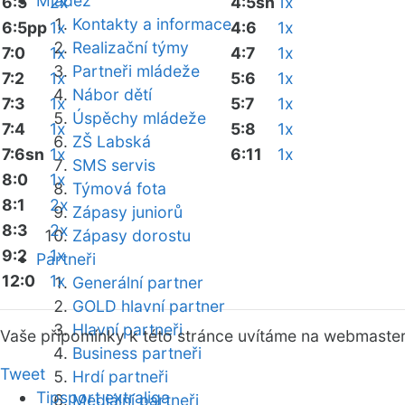
Mládež
6:5
2x
4:5sn
1x
Kontakty a informace
6:5pp
1x
4:6
1x
Realizační týmy
7:0
1x
4:7
1x
Partneři mládeže
7:2
1x
5:6
1x
Nábor dětí
7:3
1x
5:7
1x
Úspěchy mládeže
7:4
1x
5:8
1x
ZŠ Labská
7:6sn
1x
6:11
1x
SMS servis
8:0
1x
Týmová fota
8:1
2x
Zápasy juniorů
8:3
2x
Zápasy dorostu
9:2
1x
Partneři
12:0
1x
Generální partner
GOLD hlavní partner
Hlavní partneři
Vaše připomínky k této stránce uvítáme na webmaste
Business partneři
Tweet
Hrdí partneři
Tipsport extraliga
Mediální partneři