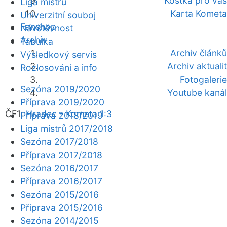
Kostka pro vás
Liga mistrů
Karta Kometa
Univerzitní souboj
Fanshop
Návštěvnost
Archiv
Tabulka
Archiv článků
Výsledkový servis
Archiv aktualit
Rozlosování a info
Fotogalerie
Sezóna 2019/2020
Youtube kanál
Příprava 2019/2020
ČF1:
Hradec - Kometa 1:3
Příprava 2018/2019
Liga mistrů 2017/2018
Sezóna 2017/2018
Příprava 2017/2018
Sezóna 2016/2017
Příprava 2016/2017
Sezóna 2015/2016
Příprava 2015/2016
Sezóna 2014/2015