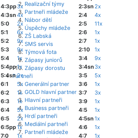
Realizační týmy
4:3pp
3x
2:3sn
2x
Partneři mládeže
4:3sn
4x
2:4
4x
Nábor dětí
5:0
2x
2:5
11x
Úspěchy mládeže
5:1
6x
2:6
1x
ZŠ Labská
5:2
9x
2:7
1x
SMS servis
5:3
9x
2:10
1x
Týmová fota
5:4
1x
3:4
9x
Zápasy juniorů
5:4pp
1x
3:4sn
3x
Zápasy dorostu
5:4sn
2x
3:5
5x
Partneři
6:1
5x
Generální partner
3:6
1x
GOLD hlavní partner
6:2
1x
3:7
3x
Hlavní partneři
6:3
1x
3:9
1x
Business partneři
6:4
5x
4:5
1x
Hrdí partneři
6:5
2x
4:5sn
1x
Mediální partneři
6:5pp
1x
4:6
1x
Partneři mládeže
7:0
1x
4:7
1x