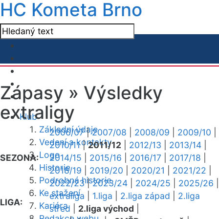
HC Kometa Brno
Zápasy »
Výsledky
extraligy
Klub
Základní údaje
2006/07
|
2007/08
|
2008/09
|
2009/10
|
Vedení a kontakty
2010/11
|
2011/12
|
2012/13
|
2013/14
|
Logo
SEZONA:
2014/15
|
2015/16
|
2016/17
|
2017/18
|
Historie
2018/19
|
2019/20
|
2020/21
|
2021/22
|
Podrobná historie
2022/23
|
2023/24
|
2024/25
|
2025/26
|
Ke stažení
extraliga
|
1.liga
|
2.liga západ
|
2.liga
LIGA:
Kariéra
střed
|
2.liga východ
|
Redakce webu