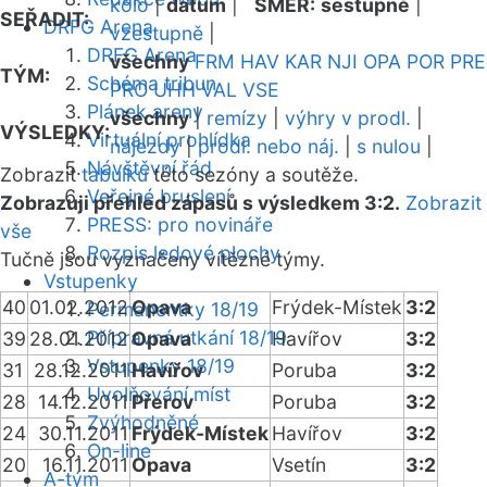
kolo
|
datum
|
SMĚR:
sestupně
|
SEŘADIT:
DRFG Arena
vzestupně
|
DRFG Arena
všechny
FRM
HAV
KAR
NJI
OPA
POR
PRE
TÝM:
Schéma tribun
PRO
UHH
VAL
VSE
Plánek areny
všechny
|
remízy
|
výhry v prodl.
|
VÝSLEDKY:
Virtuální prohlídka
nájezdy
|
prodl. nebo náj.
|
s nulou
|
Návštěvní řád
Zobrazit
tabulku
této sezóny a soutěže.
Veřejné bruslení
Zobrazuji přehled zápasů s výsledkem 3:2.
Zobrazit
PRESS: pro novináře
vše
Rozpis ledové plochy
Tučně jsou vyznačeny vítězné týmy.
Vstupenky
40
01.02.2012
Opava
Frýdek-Místek
3:2
Permanentky 18/19
Přípravná utkání 18/19
39
28.01.2012
Opava
Havířov
3:2
Vstupenky 18/19
31
28.12.2011
Havířov
Poruba
3:2
Uvolňování míst
28
14.12.2011
Přerov
Poruba
3:2
Zvýhodněné
24
30.11.2011
Frýdek-Místek
Havířov
3:2
On-line
20
16.11.2011
Opava
Vsetín
3:2
A-tým