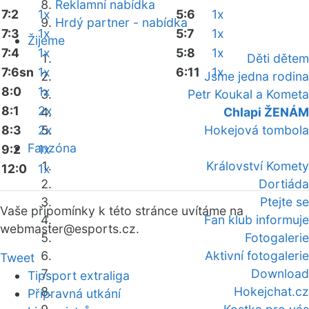
Reklamní nabídka
7:2
1x
5:6
1x
Hrdý partner - nabídka
7:3
1x
5:7
1x
Žijeme
7:4
1x
5:8
1x
Děti dětem
7:6sn
1x
6:11
1x
Jsme jedna rodina
8:0
1x
Petr Koukal a Kometa
8:1
2x
Chlapi ŽENÁM
8:3
2x
Hokejová tombola
Fanzóna
9:2
1x
Království Komety
12:0
1x
Dortiáda
Ptejte se
Vaše připomínky k této stránce uvítáme na
Fan klub informuje
webmaster
@esports.cz.
Fotogalerie
Aktivní fotogalerie
Tweet
Download
Tipsport extraliga
Hokejchat.cz
Přípravná utkání