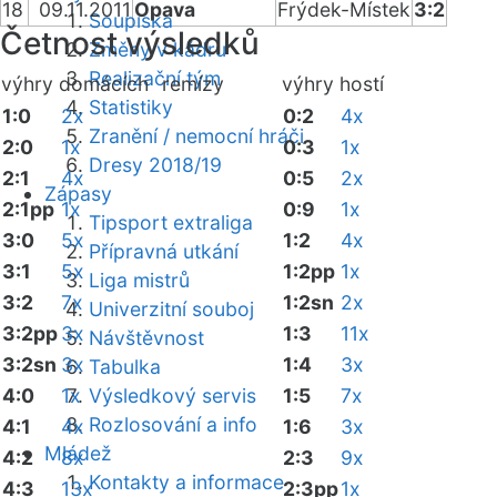
18
09.11.2011
Opava
Frýdek-Místek
3:2
Soupiska
Četnost výsledků
Změny v kádru
Realizační tým
výhry domácích
remízy
výhry hostí
Statistiky
1:0
2x
0:2
4x
Zranění / nemocní hráči
2:0
1x
0:3
1x
Dresy 2018/19
2:1
4x
0:5
2x
Zápasy
2:1pp
1x
0:9
1x
Tipsport extraliga
3:0
5x
1:2
4x
Přípravná utkání
3:1
5x
1:2pp
1x
Liga mistrů
3:2
7x
1:2sn
2x
Univerzitní souboj
3:2pp
3x
1:3
11x
Návštěvnost
3:2sn
3x
1:4
3x
Tabulka
4:0
1x
Výsledkový servis
1:5
7x
Rozlosování a info
4:1
4x
1:6
3x
Mládež
4:2
8x
2:3
9x
Kontakty a informace
4:3
13x
2:3pp
1x