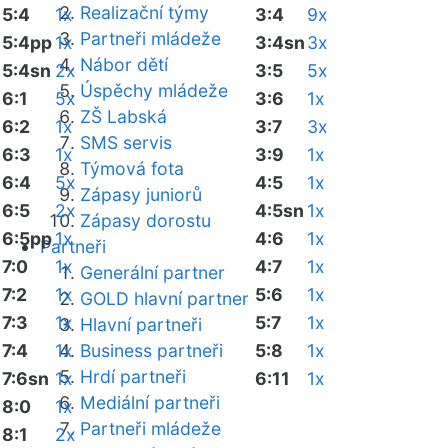
Realizační týmy
5:4
1x
3:4
9x
Partneři mládeže
5:4pp
1x
3:4sn
3x
Nábor dětí
5:4sn
2x
3:5
5x
Úspěchy mládeže
6:1
5x
3:6
1x
ZŠ Labská
6:2
1x
3:7
3x
SMS servis
6:3
1x
3:9
1x
Týmová fota
6:4
5x
4:5
1x
Zápasy juniorů
6:5
2x
4:5sn
1x
Zápasy dorostu
6:5pp
1x
4:6
1x
Partneři
7:0
1x
4:7
1x
Generální partner
7:2
1x
5:6
1x
GOLD hlavní partner
7:3
1x
5:7
1x
Hlavní partneři
7:4
1x
Business partneři
5:8
1x
Hrdí partneři
7:6sn
1x
6:11
1x
Mediální partneři
8:0
1x
Partneři mládeže
8:1
2x