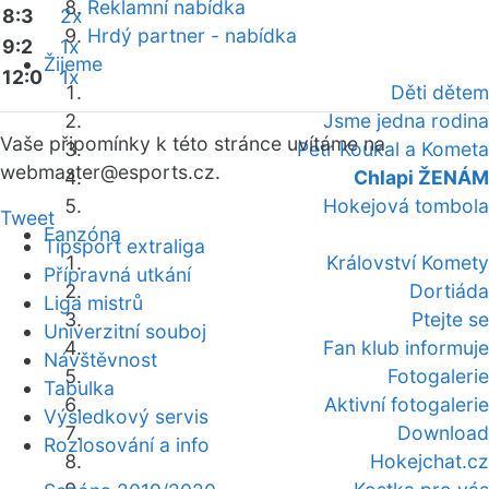
Reklamní nabídka
8:3
2x
Hrdý partner - nabídka
9:2
1x
Žijeme
12:0
1x
Děti dětem
Jsme jedna rodina
Vaše připomínky k této stránce uvítáme na
Petr Koukal a Kometa
webmaster
@esports.cz.
Chlapi ŽENÁM
Hokejová tombola
Tweet
Fanzóna
Tipsport extraliga
Království Komety
Přípravná utkání
Dortiáda
Liga mistrů
Ptejte se
Univerzitní souboj
Fan klub informuje
Návštěvnost
Fotogalerie
Tabulka
Aktivní fotogalerie
Výsledkový servis
Download
Rozlosování a info
Hokejchat.cz