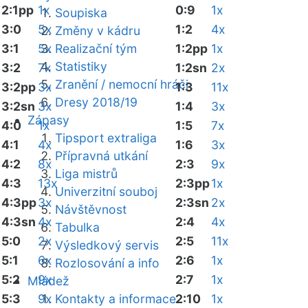
2:1pp
1x
0:9
1x
Soupiska
3:0
5x
1:2
4x
Změny v kádru
3:1
5x
Realizační tým
1:2pp
1x
Statistiky
3:2
7x
1:2sn
2x
Zranění / nemocní hráči
3:2pp
3x
1:3
11x
Dresy 2018/19
3:2sn
3x
1:4
3x
Zápasy
4:0
1x
1:5
7x
Tipsport extraliga
4:1
4x
1:6
3x
Přípravná utkání
4:2
8x
2:3
9x
Liga mistrů
4:3
13x
2:3pp
1x
Univerzitní souboj
4:3pp
3x
2:3sn
2x
Návštěvnost
4:3sn
4x
2:4
4x
Tabulka
5:0
2x
2:5
11x
Výsledkový servis
5:1
6x
2:6
1x
Rozlosování a info
5:2
9x
2:7
1x
Mládež
5:3
9x
Kontakty a informace
2:10
1x