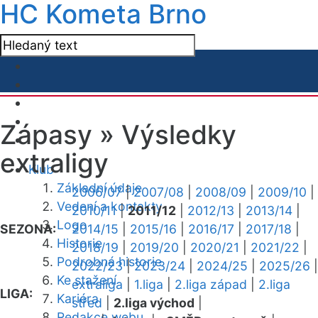
HC Kometa Brno
Zápasy »
Výsledky
extraligy
Klub
Základní údaje
2006/07
|
2007/08
|
2008/09
|
2009/10
|
Vedení a kontakty
2010/11
|
2011/12
|
2012/13
|
2013/14
|
Logo
SEZONA:
2014/15
|
2015/16
|
2016/17
|
2017/18
|
Historie
2018/19
|
2019/20
|
2020/21
|
2021/22
|
Podrobná historie
2022/23
|
2023/24
|
2024/25
|
2025/26
|
Ke stažení
extraliga
|
1.liga
|
2.liga západ
|
2.liga
LIGA:
Kariéra
střed
|
2.liga východ
|
Redakce webu