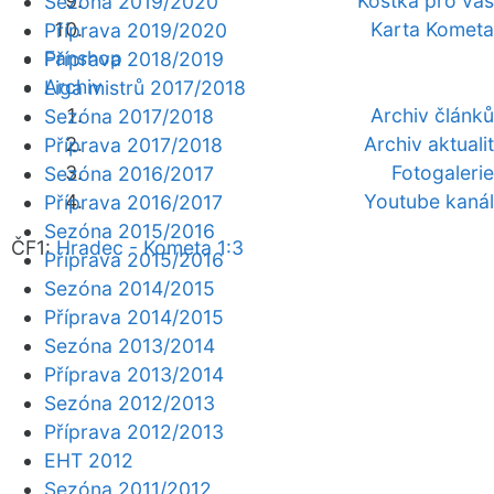
Kostka pro vás
Sezóna 2019/2020
Karta Kometa
Příprava 2019/2020
Fanshop
Příprava 2018/2019
Archiv
Liga mistrů 2017/2018
Archiv článků
Sezóna 2017/2018
Archiv aktualit
Příprava 2017/2018
Fotogalerie
Sezóna 2016/2017
Youtube kanál
Příprava 2016/2017
Sezóna 2015/2016
ČF1:
Hradec - Kometa 1:3
Příprava 2015/2016
Sezóna 2014/2015
Příprava 2014/2015
Sezóna 2013/2014
Příprava 2013/2014
Sezóna 2012/2013
Příprava 2012/2013
EHT 2012
Sezóna 2011/2012