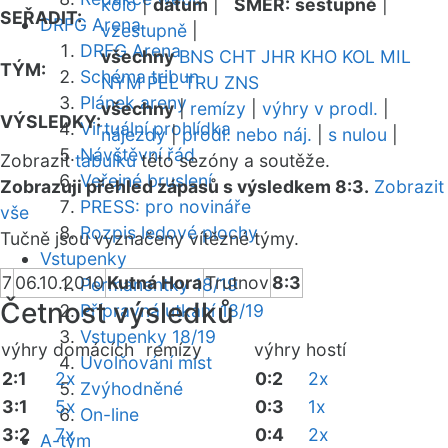
kolo
|
datum
|
SMĚR:
sestupně
|
SEŘADIT:
DRFG Arena
vzestupně
|
DRFG Arena
všechny
BNS
CHT
JHR
KHO
KOL
MIL
TÝM:
Schéma tribun
NYM
PEL
TRU
ZNS
Plánek areny
všechny
|
remízy
|
výhry v prodl.
|
VÝSLEDKY:
Virtuální prohlídka
nájezdy
|
prodl. nebo náj.
|
s nulou
|
Návštěvní řád
Zobrazit
tabulku
této sezóny a soutěže.
Veřejné bruslení
Zobrazuji přehled zápasů s výsledkem 8:3.
Zobrazit
PRESS: pro novináře
vše
Rozpis ledové plochy
Tučně jsou vyznačeny vítězné týmy.
Vstupenky
7
06.10.2010
Kutná Hora
Trutnov
8:3
Permanentky 18/19
Četnost výsledků
Přípravná utkání 18/19
Vstupenky 18/19
výhry domácích
remízy
výhry hostí
Uvolňování míst
2:1
2x
0:2
2x
Zvýhodněné
3:1
5x
0:3
1x
On-line
3:2
7x
0:4
2x
A-tým