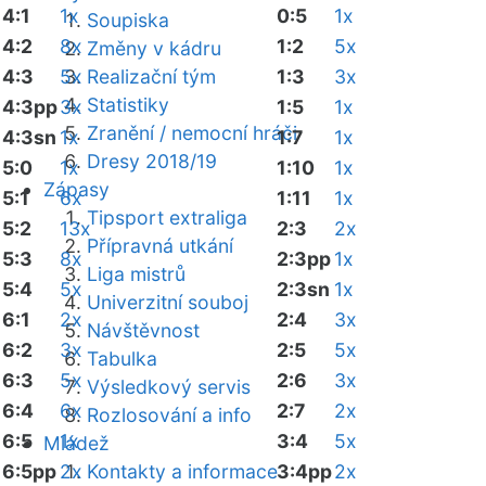
4:1
1x
0:5
1x
Soupiska
4:2
8x
1:2
5x
Změny v kádru
4:3
5x
Realizační tým
1:3
3x
Statistiky
4:3pp
3x
1:5
1x
Zranění / nemocní hráči
4:3sn
1x
1:7
1x
Dresy 2018/19
5:0
1x
1:10
1x
Zápasy
5:1
6x
1:11
1x
Tipsport extraliga
5:2
13x
2:3
2x
Přípravná utkání
5:3
8x
2:3pp
1x
Liga mistrů
5:4
5x
2:3sn
1x
Univerzitní souboj
6:1
2x
2:4
3x
Návštěvnost
6:2
3x
2:5
5x
Tabulka
6:3
5x
2:6
3x
Výsledkový servis
6:4
6x
2:7
2x
Rozlosování a info
6:5
1x
3:4
5x
Mládež
6:5pp
2x
Kontakty a informace
3:4pp
2x