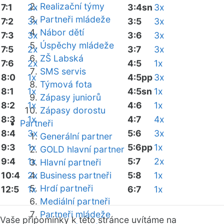
Realizační týmy
7:1
2x
3:4sn
3x
Partneři mládeže
7:2
3x
3:5
3x
Nábor dětí
7:3
3x
3:6
3x
Úspěchy mládeže
7:5
2x
3:7
3x
ZŠ Labská
7:6
2x
4:5
1x
SMS servis
8:0
1x
4:5pp
3x
Týmová fota
8:1
1x
4:5sn
1x
Zápasy juniorů
8:2
1x
4:6
1x
Zápasy dorostu
8:3
1x
4:7
4x
Partneři
8:4
3x
5:6
3x
Generální partner
9:3
1x
5:6pp
1x
GOLD hlavní partner
9:4
1x
5:7
2x
Hlavní partneři
10:4
2x
Business partneři
5:8
1x
Hrdí partneři
12:5
1x
6:7
1x
Mediální partneři
Partneři mládeže
Vaše připomínky k této stránce uvítáme na