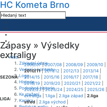
HC Kometa Brno
Zápasy »
Výsledky
extraligy
Klub
Základní údaje
2006/07
|
2007/08
|
2008/09
|
2009/10
|
Vedení a kontakty
2010/11
|
2011/12
|
2012/13
|
2013/14
|
Logo
SEZONA:
2014/15
|
2015/16
|
2016/17
|
2017/18
|
Historie
2018/19
|
2019/20
|
2020/21
|
2021/22
|
Podrobná historie
2022/23
|
2023/24
|
2024/25
|
2025/26
|
Ke stažení
extraliga
|
1.liga
|
2.liga západ
|
2.liga
LIGA:
Kariéra
střed
|
2.liga východ
|
Redakce webu