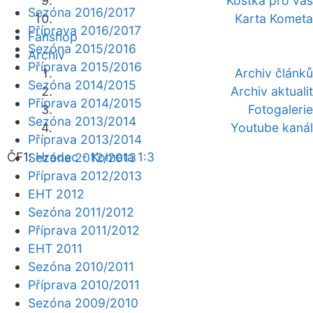
Kostka pro vás
Sezóna 2016/2017
Karta Kometa
Příprava 2016/2017
Fanshop
Sezóna 2015/2016
Archiv
Příprava 2015/2016
Archiv článků
Sezóna 2014/2015
Archiv aktualit
Příprava 2014/2015
Fotogalerie
Sezóna 2013/2014
Youtube kanál
Příprava 2013/2014
ČF1:
Hradec - Kometa 1:3
Sezóna 2012/2013
Příprava 2012/2013
EHT 2012
Sezóna 2011/2012
Příprava 2011/2012
EHT 2011
Sezóna 2010/2011
Příprava 2010/2011
Sezóna 2009/2010