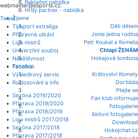
Reklamní nabídka
webmaster
@esports.cz.
Hrdý partner - nabídka
Žijeme
Tweet
Děti dětem
Tipsport extraliga
Jsme jedna rodina
Přípravná utkání
Petr Koukal a Kometa
Liga mistrů
Chlapi ŽENÁM
Univerzitní souboj
Hokejová tombola
Návštěvnost
Fanzóna
Tabulka
Království Komety
Výsledkový servis
Dortiáda
Rozlosování a info
Ptejte se
Sezóna 2019/2020
Fan klub informuje
Příprava 2019/2020
Fotogalerie
Příprava 2018/2019
Aktivní fotogalerie
Liga mistrů 2017/2018
Download
Sezóna 2017/2018
Hokejchat.cz
Příprava 2017/2018