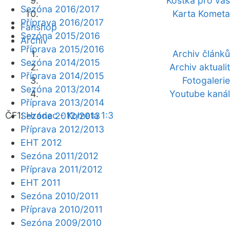
Kostka pro vás
Sezóna 2016/2017
Karta Kometa
Příprava 2016/2017
Fanshop
Sezóna 2015/2016
Archiv
Příprava 2015/2016
Archiv článků
Sezóna 2014/2015
Archiv aktualit
Příprava 2014/2015
Fotogalerie
Sezóna 2013/2014
Youtube kanál
Příprava 2013/2014
ČF1:
Hradec - Kometa 1:3
Sezóna 2012/2013
Příprava 2012/2013
EHT 2012
Sezóna 2011/2012
Příprava 2011/2012
EHT 2011
Sezóna 2010/2011
Příprava 2010/2011
Sezóna 2009/2010