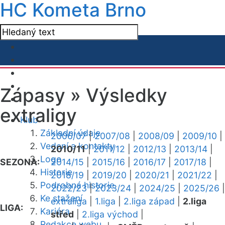
HC Kometa Brno
Zápasy »
Výsledky
extraligy
Klub
Základní údaje
2006/07
|
2007/08
|
2008/09
|
2009/10
|
Vedení a kontakty
2010/11
|
2011/12
|
2012/13
|
2013/14
|
Logo
SEZONA:
2014/15
|
2015/16
|
2016/17
|
2017/18
|
Historie
2018/19
|
2019/20
|
2020/21
|
2021/22
|
Podrobná historie
2022/23
|
2023/24
|
2024/25
|
2025/26
|
Ke stažení
extraliga
|
1.liga
|
2.liga západ
|
2.liga
LIGA:
Kariéra
střed
|
2.liga východ
|
Redakce webu