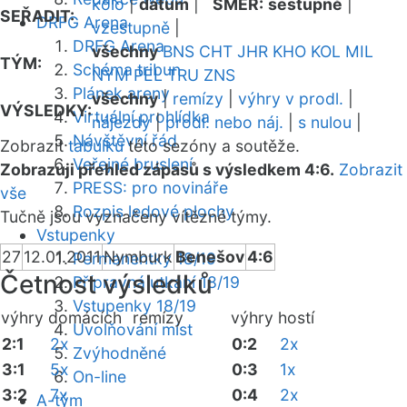
kolo
|
datum
|
SMĚR:
sestupně
|
SEŘADIT:
DRFG Arena
vzestupně
|
DRFG Arena
všechny
BNS
CHT
JHR
KHO
KOL
MIL
TÝM:
Schéma tribun
NYM
PEL
TRU
ZNS
Plánek areny
všechny
|
remízy
|
výhry v prodl.
|
VÝSLEDKY:
Virtuální prohlídka
nájezdy
|
prodl. nebo náj.
|
s nulou
|
Návštěvní řád
Zobrazit
tabulku
této sezóny a soutěže.
Veřejné bruslení
Zobrazuji přehled zápasů s výsledkem 4:6.
Zobrazit
PRESS: pro novináře
vše
Rozpis ledové plochy
Tučně jsou vyznačeny vítězné týmy.
Vstupenky
27
12.01.2011
Nymburk
Benešov
4:6
Permanentky 18/19
Četnost výsledků
Přípravná utkání 18/19
Vstupenky 18/19
výhry domácích
remízy
výhry hostí
Uvolňování míst
2:1
2x
0:2
2x
Zvýhodněné
3:1
5x
0:3
1x
On-line
3:2
7x
0:4
2x
A-tým