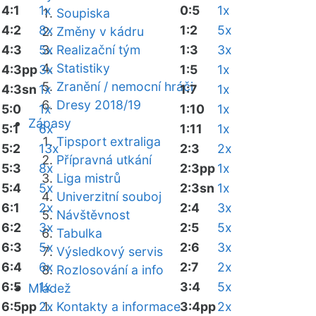
4:1
1x
0:5
1x
Soupiska
4:2
8x
1:2
5x
Změny v kádru
4:3
5x
Realizační tým
1:3
3x
Statistiky
4:3pp
3x
1:5
1x
Zranění / nemocní hráči
4:3sn
1x
1:7
1x
Dresy 2018/19
5:0
1x
1:10
1x
Zápasy
5:1
6x
1:11
1x
Tipsport extraliga
5:2
13x
2:3
2x
Přípravná utkání
5:3
8x
2:3pp
1x
Liga mistrů
5:4
5x
2:3sn
1x
Univerzitní souboj
6:1
2x
2:4
3x
Návštěvnost
6:2
3x
2:5
5x
Tabulka
6:3
5x
2:6
3x
Výsledkový servis
6:4
6x
2:7
2x
Rozlosování a info
6:5
1x
3:4
5x
Mládež
6:5pp
2x
Kontakty a informace
3:4pp
2x