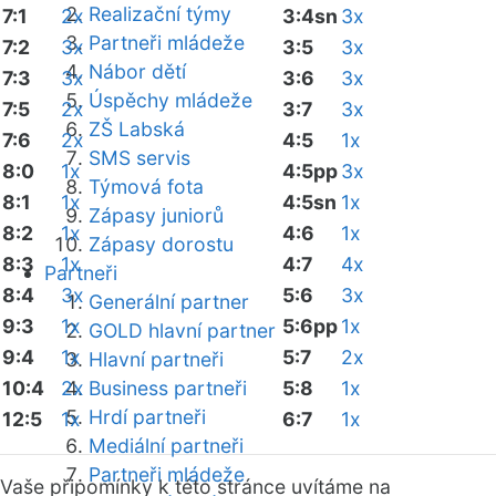
Realizační týmy
7:1
2x
3:4sn
3x
Partneři mládeže
7:2
3x
3:5
3x
Nábor dětí
7:3
3x
3:6
3x
Úspěchy mládeže
7:5
2x
3:7
3x
ZŠ Labská
7:6
2x
4:5
1x
SMS servis
8:0
1x
4:5pp
3x
Týmová fota
8:1
1x
4:5sn
1x
Zápasy juniorů
8:2
1x
4:6
1x
Zápasy dorostu
8:3
1x
4:7
4x
Partneři
8:4
3x
5:6
3x
Generální partner
9:3
1x
5:6pp
1x
GOLD hlavní partner
9:4
1x
5:7
2x
Hlavní partneři
10:4
2x
Business partneři
5:8
1x
Hrdí partneři
12:5
1x
6:7
1x
Mediální partneři
Partneři mládeže
Vaše připomínky k této stránce uvítáme na