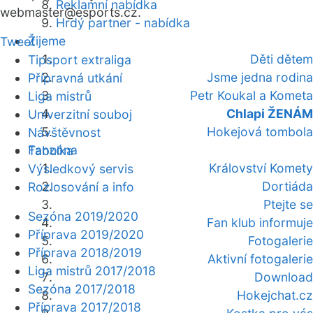
Reklamní nabídka
webmaster
@esports.cz.
Hrdý partner - nabídka
Žijeme
Tweet
Děti dětem
Tipsport extraliga
Jsme jedna rodina
Přípravná utkání
Petr Koukal a Kometa
Liga mistrů
Chlapi ŽENÁM
Univerzitní souboj
Hokejová tombola
Návštěvnost
Fanzóna
Tabulka
Království Komety
Výsledkový servis
Dortiáda
Rozlosování a info
Ptejte se
Sezóna 2019/2020
Fan klub informuje
Příprava 2019/2020
Fotogalerie
Příprava 2018/2019
Aktivní fotogalerie
Liga mistrů 2017/2018
Download
Sezóna 2017/2018
Hokejchat.cz
Příprava 2017/2018