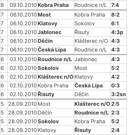
8
09.10.2010
Kobra Praha
Roudnice n/L
7:4
7
06.10.2010
Most
Kobra Praha
8:2
7
06.10.2010
Klatovy
Sokolov
6:1
7
06.10.2010
Jablonec
Řisuty
4:3p
7
06.10.2010
Děčín
Klášterec n/O
4:3
7
06.10.2010
Česká Lípa
Roudnice n/L
4:3
6
03.10.2010
Roudnice n/L
Jablonec
4:3
6
02.10.2010
Sokolov
Most
5:2
6
02.10.2010
Klášterec n/O
Klatovy
4:2
6
02.10.2010
Kobra Praha
Česká Lípa
0:3
6
02.10.2010
Řisuty
Děčín
3:2sn
5
28.09.2010
Most
Klášterec n/O
2:5
5
28.09.2010
Děčín
Roudnice n/L
2:3
5
28.09.2010
Sokolov
Kobra Praha
5:2
5
28.09.2010
Klatovy
Řisuty
2:4