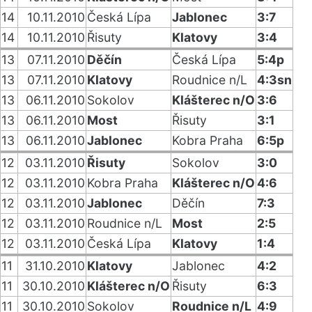
14
10.11.2010
Česká Lípa
Jablonec
3:7
14
10.11.2010
Řisuty
Klatovy
3:4
13
07.11.2010
Děčín
Česká Lípa
5:4p
13
07.11.2010
Klatovy
Roudnice n/L
4:3sn
13
06.11.2010
Sokolov
Klášterec n/O
3:6
13
06.11.2010
Most
Řisuty
3:1
13
06.11.2010
Jablonec
Kobra Praha
6:5p
12
03.11.2010
Řisuty
Sokolov
3:0
12
03.11.2010
Kobra Praha
Klášterec n/O
4:6
12
03.11.2010
Jablonec
Děčín
7:3
12
03.11.2010
Roudnice n/L
Most
2:5
12
03.11.2010
Česká Lípa
Klatovy
1:4
11
31.10.2010
Klatovy
Jablonec
4:2
11
30.10.2010
Klášterec n/O
Řisuty
6:3
11
30.10.2010
Sokolov
Roudnice n/L
4:9