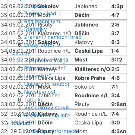
Soupiska
35
09.02.2011
Sokolov
Jablonec
4:3p
Změny v kádru
35
09.02.2011
Most
Děčín
4:7
Realizační tým
34
05.02.2011
Řisuty
Jablonec
2:5
Statistiky
34
05.02.2011
Klášterec n/O
Děčín
3:7
Zranění / nemocní hráči
34
05.02.2011
Sokolov
Klatovy
8:3
Dresy 2018/19
34
05.02.2011
Roudnice n/L
Česká Lípa
1:4
Zápasy
34
05.02.2011
Kobra Praha
Most
3:12
Tipsport extraliga
Přípravná utkání
33
02.02.2011
Klatovy
Klášterec n/O
2:5
Liga mistrů
33
02.02.2011
Česká Lípa
Kobra Praha
4:6
Univerzitní souboj
33
02.02.2011
Most
Sokolov
7:1
Návštěvnost
33
02.02.2011
Jablonec
Roudnice n/L
3:4
Tabulka
33
02.02.2011
Děčín
Řisuty
9:8sn
Výsledkový servis
32
30.01.2011
Klatovy
Roudnice n/L
7:4
Rozlosování a info
32
30.01.2011
Děčín
Česká Lípa
3:0
Mládež
Kontakty a informace
32
29.01.2011
Řisuty
Most
4:3sn