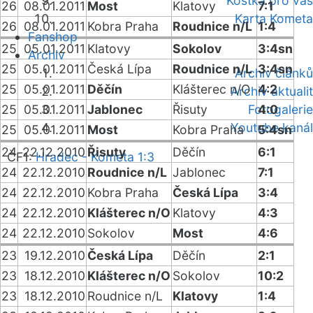
Kostka pro vás
26
08.01.2011
Most
Klatovy
7:1
Karta Kometa
26
08.01.2011
Kobra Praha
Roudnice n/L
1:4
Fanshop
25
05.01.2011
Klatovy
Sokolov
3:4sn
Archiv
25
05.01.2011
Česká Lípa
Roudnice n/L
3:4sn
Archiv článků
25
05.01.2011
Děčín
Klášterec n/O
4:2
Archiv aktualit
25
05.01.2011
Jablonec
Řisuty
Fotogalerie
4:0
Youtube kanál
25
05.01.2011
Most
Kobra Praha
5:4sn
24
22.12.2010
Řisuty
Děčín
6:1
ČF1:
Hradec - Kometa 1:3
24
22.12.2010
Roudnice n/L
Jablonec
7:1
24
22.12.2010
Kobra Praha
Česká Lípa
3:4
24
22.12.2010
Klášterec n/O
Klatovy
4:3
24
22.12.2010
Sokolov
Most
4:6
23
19.12.2010
Česká Lípa
Děčín
2:1
23
18.12.2010
Klášterec n/O
Sokolov
10:2
23
18.12.2010
Roudnice n/L
Klatovy
1:4