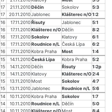
17
21.11.2010
Děčín
Sokolov
5:3
17
20.11.2010
Jablonec
Klášterec n/O
1:2
16
17.11.2010
Řisuty
Jablonec
5:1
16
17.11.2010
Klášterec n/O
Děčín
8:2
16
17.11.2010
Sokolov
Klatovy
6:1
16
17.11.2010
Roudnice n/L
Česká Lípa
6:2
16
17.11.2010
Kobra Praha
Most
1:4
15
14.11.2010
Česká Lípa
Kobra Praha
5:2
15
14.11.2010
Děčín
Řisuty
1:2p
15
14.11.2010
Klatovy
Klášterec n/O
2:4
15
13.11.2010
Most
Sokolov
4:7
15
13.11.2010
Jablonec
Roudnice n/L
5:6
14
10.11.2010
Kobra Praha
Sokolov
1:7
14
10.11.2010
Roudnice n/L
Děčín
5:0
14
10.11.2010
Klášterec n/O
Most
8:4