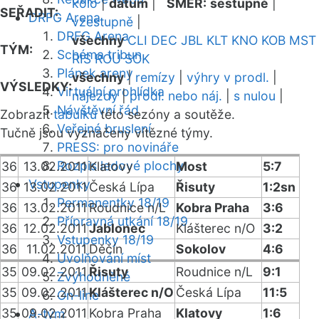
kolo
|
datum
|
SMĚR:
sestupně
|
SEŘADIT:
DRFG Arena
vzestupně
|
DRFG Arena
všechny
CLI
DEC
JBL
KLT
KNO
KOB
MST
TÝM:
Schéma tribun
RIS
ROU
SOK
Plánek areny
všechny
|
remízy
|
výhry v prodl.
|
VÝSLEDKY:
Virtuální prohlídka
nájezdy
|
prodl. nebo náj.
|
s nulou
|
Návštěvní řád
Zobrazit
tabulku
této sezóny a soutěže.
Veřejné bruslení
Tučně jsou vyznačeny vítězné týmy.
PRESS: pro novináře
Rozpis ledové plochy
36
13.02.2011
Klatovy
Most
5:7
Vstupenky
36
13.02.2011
Česká Lípa
Řisuty
1:2sn
Permanentky 18/19
36
13.02.2011
Roudnice n/L
Kobra Praha
3:6
Přípravná utkání 18/19
36
12.02.2011
Jablonec
Klášterec n/O
3:2
Vstupenky 18/19
36
11.02.2011
Děčín
Sokolov
4:6
Uvolňování míst
35
09.02.2011
Řisuty
Roudnice n/L
9:1
Zvýhodněné
35
09.02.2011
Klášterec n/O
Česká Lípa
11:5
On-line
35
09.02.2011
Kobra Praha
Klatovy
1:6
A-tým