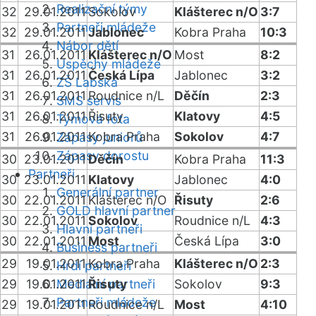
Realizační týmy
32
29.01.2011
Sokolov
Klášterec n/O
3:7
Partneři mládeže
32
29.01.2011
Jablonec
Kobra Praha
10:3
Nábor dětí
31
26.01.2011
Klášterec n/O
Most
8:2
Úspěchy mládeže
31
26.01.2011
Česká Lípa
Jablonec
3:2
ZŠ Labská
31
26.01.2011
Roudnice n/L
Děčín
2:3
SMS servis
31
26.01.2011
Řisuty
Klatovy
4:5
Týmová fota
31
26.01.2011
Kobra Praha
Sokolov
4:7
Zápasy juniorů
Zápasy dorostu
30
23.01.2011
Děčín
Kobra Praha
11:3
Partneři
30
23.01.2011
Klatovy
Jablonec
4:0
Generální partner
30
22.01.2011
Klášterec n/O
Řisuty
2:6
GOLD hlavní partner
30
22.01.2011
Sokolov
Roudnice n/L
4:3
Hlavní partneři
30
22.01.2011
Most
Česká Lípa
3:0
Business partneři
29
19.01.2011
Kobra Praha
Klášterec n/O
2:3
Hrdí partneři
29
19.01.2011
Mediální partneři
Řisuty
Sokolov
9:3
Partneři mládeže
29
19.01.2011
Roudnice n/L
Most
4:10