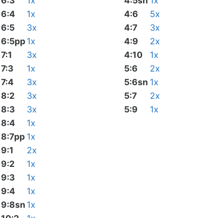
6:3
1x
4:5sn
1x
6:4
1x
4:6
5x
6:5
3x
4:7
3x
6:5pp
1x
4:9
2x
7:1
3x
4:10
1x
7:3
1x
5:6
2x
7:4
3x
5:6sn
1x
8:2
3x
5:7
2x
8:3
3x
5:9
1x
8:4
1x
8:7pp
1x
9:1
2x
9:2
1x
9:3
1x
9:4
1x
9:8sn
1x