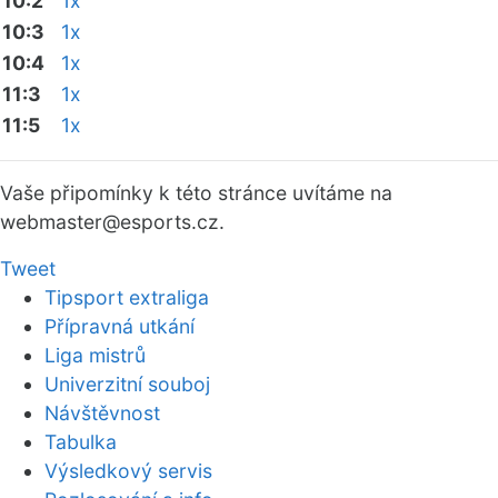
10:2
1x
10:3
1x
10:4
1x
11:3
1x
11:5
1x
Vaše připomínky k této stránce uvítáme na
webmaster
@esports.cz.
Tweet
Tipsport extraliga
Přípravná utkání
Liga mistrů
Univerzitní souboj
Návštěvnost
Tabulka
Výsledkový servis