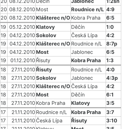
20
08.12.2010
Děčín
Jablonec
1:2sn
20
08.12.2010
Most
Roudnice n/L
4:9
20
08.12.2010
Klášterec n/O
Kobra Praha
6:5
19
05.12.2010
Klatovy
Děčín
1:0
19
04.12.2010
Sokolov
Česká Lípa
4:2
19
04.12.2010
Klášterec n/O
Roudnice n/L
8:7p
19
04.12.2010
Most
Jablonec
6:5
19
01.12.2010
Řisuty
Kobra Praha
1:3
18
27.11.2010
Řisuty
Roudnice n/L
4:0
18
27.11.2010
Sokolov
Jablonec
4:3p
18
27.11.2010
Klášterec n/O
Česká Lípa
4:2
18
27.11.2010
Most
Děčín
6:1
18
27.11.2010
Kobra Praha
Klatovy
3:5
17
21.11.2010
Roudnice n/L
Kobra Praha
3:7
17
21.11.2010
Česká Lípa
Řisuty
3:10
17
21.11.2010
Klatovy
Most
3:5