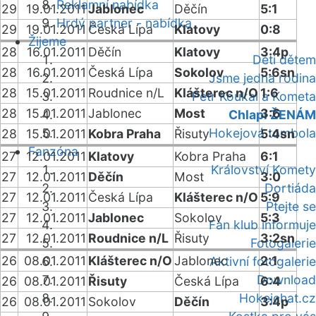
Reklamní nabídka
29
19.01.2011
Jablonec
Děčín
5:1
Hrdý partner - nabídka
29
19.01.2011
Česká Lípa
Klatovy
0:8
Žijeme
28
16.01.2011
Děčín
Klatovy
3:4p
Děti dětem
28
16.01.2011
Česká Lípa
Sokolov
5:6sn
Jsme jedna rodina
28
15.01.2011
Roudnice n/L
Klášterec n/O
1:6
Petr Koukal a Kometa
28
15.01.2011
Jablonec
Most
3:6
Chlapi ŽENÁM
Hokejová tombola
28
15.01.2011
Kobra Praha
Řisuty
5:4sn
Fanzóna
27
12.01.2011
Klatovy
Kobra Praha
6:1
Království Komety
27
12.01.2011
Děčín
Most
3:0
Dortiáda
27
12.01.2011
Česká Lípa
Klášterec n/O
5:9
Ptejte se
27
12.01.2011
Jablonec
Sokolov
5:3
Fan klub informuje
27
12.01.2011
Roudnice n/L
Řisuty
3:2sn
Fotogalerie
26
08.01.2011
Klášterec n/O
Jablonec
2:1
Aktivní fotogalerie
Download
26
08.01.2011
Řisuty
Česká Lípa
6:4
Hokejchat.cz
26
08.01.2011
Sokolov
Děčín
3:4p