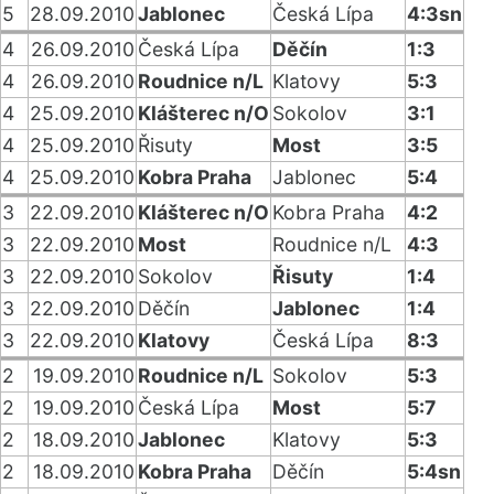
5
28.09.2010
Jablonec
Česká Lípa
4:3sn
4
26.09.2010
Česká Lípa
Děčín
1:3
4
26.09.2010
Roudnice n/L
Klatovy
5:3
4
25.09.2010
Klášterec n/O
Sokolov
3:1
4
25.09.2010
Řisuty
Most
3:5
4
25.09.2010
Kobra Praha
Jablonec
5:4
3
22.09.2010
Klášterec n/O
Kobra Praha
4:2
3
22.09.2010
Most
Roudnice n/L
4:3
3
22.09.2010
Sokolov
Řisuty
1:4
3
22.09.2010
Děčín
Jablonec
1:4
3
22.09.2010
Klatovy
Česká Lípa
8:3
2
19.09.2010
Roudnice n/L
Sokolov
5:3
2
19.09.2010
Česká Lípa
Most
5:7
2
18.09.2010
Jablonec
Klatovy
5:3
2
18.09.2010
Kobra Praha
Děčín
5:4sn