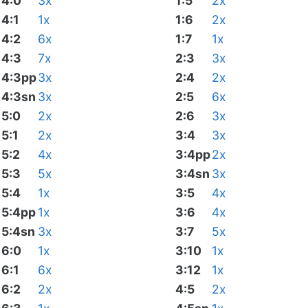
4:0
3x
1:5
2x
4:1
1x
1:6
2x
4:2
6x
1:7
1x
4:3
7x
2:3
3x
4:3pp
3x
2:4
2x
4:3sn
3x
2:5
6x
5:0
2x
2:6
3x
5:1
2x
3:4
3x
5:2
4x
3:4pp
2x
5:3
5x
3:4sn
3x
5:4
1x
3:5
4x
5:4pp
1x
3:6
4x
5:4sn
3x
3:7
5x
6:0
1x
3:10
1x
6:1
6x
3:12
1x
6:2
2x
4:5
2x