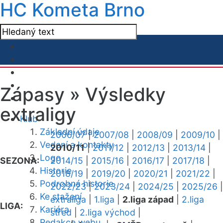
HC Kometa Brno
Zápasy »
Výsledky
extraligy
Klub
Základní údaje
2006/07
|
2007/08
|
2008/09
|
2009/10
|
Vedení a kontakty
2010/11
|
2011/12
|
2012/13
|
2013/14
|
Logo
SEZONA:
2014/15
|
2015/16
|
2016/17
|
2017/18
|
Historie
2018/19
|
2019/20
|
2020/21
|
2021/22
|
Podrobná historie
2022/23
|
2023/24
|
2024/25
|
2025/26
|
Ke stažení
extraliga
|
1.liga
|
2.liga západ
|
2.liga
LIGA:
Kariéra
střed
|
2.liga východ
|
Redakce webu