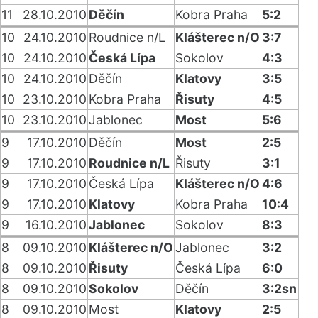
11
28.10.2010
Děčín
Kobra Praha
5:2
10
24.10.2010
Roudnice n/L
Klášterec n/O
3:7
10
24.10.2010
Česká Lípa
Sokolov
4:3
10
24.10.2010
Děčín
Klatovy
3:5
10
23.10.2010
Kobra Praha
Řisuty
4:5
10
23.10.2010
Jablonec
Most
5:6
9
17.10.2010
Děčín
Most
2:5
9
17.10.2010
Roudnice n/L
Řisuty
3:1
9
17.10.2010
Česká Lípa
Klášterec n/O
4:6
9
17.10.2010
Klatovy
Kobra Praha
10:4
9
16.10.2010
Jablonec
Sokolov
8:3
8
09.10.2010
Klášterec n/O
Jablonec
3:2
8
09.10.2010
Řisuty
Česká Lípa
6:0
8
09.10.2010
Sokolov
Děčín
3:2sn
8
09.10.2010
Most
Klatovy
2:5