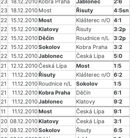
23
18.12.2010
Kobra Praha
Jablonec
2:6
23
18.12.2010
Most
Řisuty
4:5sn
22
15.12.2010
Most
Klášterec n/O
4:1
22
15.12.2010
Klatovy
Řisuty
3:2p
22
15.12.2010
Děčín
Roudnice n/L
3:2p
22
15.12.2010
Sokolov
Kobra Praha
3:2
22
15.12.2010
Jablonec
Česká Lípa
5:0
21
12.12.2010
Česká Lípa
Most
1:5
21
11.12.2010
Řisuty
Klášterec n/O
6:2
21
11.12.2010
Roudnice n/L
Sokolov
1:5
21
11.12.2010
Kobra Praha
Děčín
6:1
21
11.12.2010
Jablonec
Klatovy
9:2
11
11.12.2010
Most
Česká Lípa
9:1
20
08.12.2010
Klatovy
Česká Lípa
3:1
20
08.12.2010
Sokolov
Řisuty
6:5