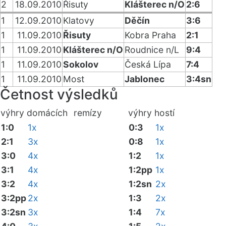
2
18.09.2010
Řisuty
Klášterec n/O
2:6
1
12.09.2010
Klatovy
Děčín
3:6
1
11.09.2010
Řisuty
Kobra Praha
2:1
1
11.09.2010
Klášterec n/O
Roudnice n/L
9:4
1
11.09.2010
Sokolov
Česká Lípa
7:4
1
11.09.2010
Most
Jablonec
3:4sn
Četnost výsledků
výhry domácích
remízy
výhry hostí
1:0
1x
0:3
1x
2:1
3x
0:8
1x
3:0
4x
1:2
1x
3:1
4x
1:2pp
1x
3:2
4x
1:2sn
2x
3:2pp
2x
1:3
2x
3:2sn
3x
1:4
7x