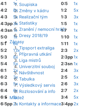
4:1
1x
0:5
1x
Soupiska
4:2
8x
1:2
5x
Změny v kádru
4:3
5x
Realizační tým
1:3
3x
Statistiky
4:3pp
3x
1:5
1x
Zranění / nemocní hráči
4:3sn
1x
1:7
1x
Dresy 2018/19
5:0
1x
1:10
1x
Zápasy
5:1
6x
1:11
1x
Tipsport extraliga
5:2
13x
2:3
2x
Přípravná utkání
5:3
8x
2:3pp
1x
Liga mistrů
5:4
5x
2:3sn
1x
Univerzitní souboj
6:1
2x
2:4
3x
Návštěvnost
6:2
3x
2:5
5x
Tabulka
6:3
5x
2:6
3x
Výsledkový servis
6:4
6x
2:7
2x
Rozlosování a info
6:5
1x
3:4
5x
Mládež
6:5pp
2x
Kontakty a informace
3:4pp
2x