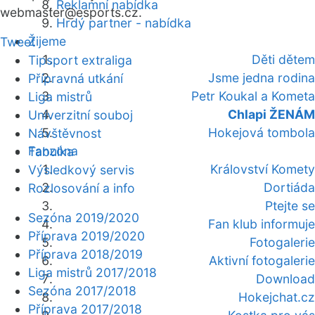
Reklamní nabídka
webmaster
@esports.cz.
Hrdý partner - nabídka
Žijeme
Tweet
Děti dětem
Tipsport extraliga
Jsme jedna rodina
Přípravná utkání
Petr Koukal a Kometa
Liga mistrů
Chlapi ŽENÁM
Univerzitní souboj
Hokejová tombola
Návštěvnost
Fanzóna
Tabulka
Království Komety
Výsledkový servis
Dortiáda
Rozlosování a info
Ptejte se
Sezóna 2019/2020
Fan klub informuje
Příprava 2019/2020
Fotogalerie
Příprava 2018/2019
Aktivní fotogalerie
Liga mistrů 2017/2018
Download
Sezóna 2017/2018
Hokejchat.cz
Příprava 2017/2018