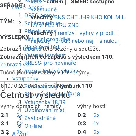
kolo
|
datum
|
SMĚR:
sestupně
|
SEŘADIT:
DRFG Arena
vzestupně
|
DRFG Arena
všechny
BNS
CHT
JHR
KHO
KOL
MIL
TÝM:
Schéma tribun
NYM
PEL
TRU
ZNS
Plánek areny
všechny
|
remízy
|
výhry v prodl.
|
VÝSLEDKY:
Virtuální prohlídka
nájezdy
|
prodl. nebo náj.
|
s nulou
|
Návštěvní řád
Zobrazit
tabulku
této sezóny a soutěže.
Veřejné bruslení
Zobrazuji přehled zápasů s výsledkem 1:10.
PRESS: pro novináře
Zobrazit vše
Rozpis ledové plochy
Tučně jsou vyznačeny vítězné týmy.
Vstupenky
8
10.10.2010
Chotěboř
Nymburk
1:10
Permanentky 18/19
Četnost výsledků
Přípravná utkání 18/19
Vstupenky 18/19
výhry domácích
remízy
výhry hostí
Uvolňování míst
2:1
2x
0:2
2x
Zvýhodněné
3:1
5x
0:3
1x
On-line
3:2
7x
0:4
2x
A-tým