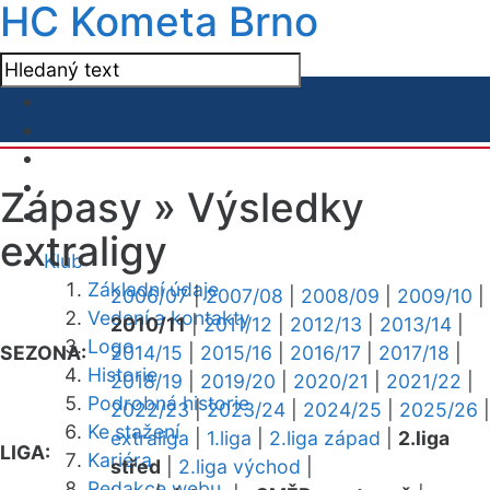
HC Kometa Brno
Zápasy »
Výsledky
extraligy
Klub
Základní údaje
2006/07
|
2007/08
|
2008/09
|
2009/10
|
Vedení a kontakty
2010/11
|
2011/12
|
2012/13
|
2013/14
|
Logo
SEZONA:
2014/15
|
2015/16
|
2016/17
|
2017/18
|
Historie
2018/19
|
2019/20
|
2020/21
|
2021/22
|
Podrobná historie
2022/23
|
2023/24
|
2024/25
|
2025/26
|
Ke stažení
extraliga
|
1.liga
|
2.liga západ
|
2.liga
LIGA:
Kariéra
střed
|
2.liga východ
|
Redakce webu