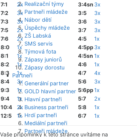
Realizační týmy
7:1
2x
3:4sn
3x
Partneři mládeže
7:2
3x
3:5
3x
Nábor dětí
7:3
3x
3:6
3x
Úspěchy mládeže
7:5
2x
3:7
3x
ZŠ Labská
7:6
2x
4:5
1x
SMS servis
8:0
1x
4:5pp
3x
Týmová fota
8:1
1x
4:5sn
1x
Zápasy juniorů
8:2
1x
4:6
1x
Zápasy dorostu
8:3
1x
4:7
4x
Partneři
8:4
3x
5:6
3x
Generální partner
9:3
1x
5:6pp
1x
GOLD hlavní partner
9:4
1x
5:7
2x
Hlavní partneři
10:4
2x
Business partneři
5:8
1x
Hrdí partneři
12:5
1x
6:7
1x
Mediální partneři
Partneři mládeže
Vaše připomínky k této stránce uvítáme na