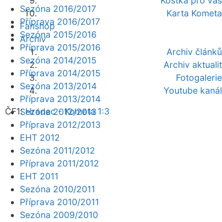
Kostka pro vás
Sezóna 2016/2017
Karta Kometa
Příprava 2016/2017
Fanshop
Sezóna 2015/2016
Archiv
Příprava 2015/2016
Archiv článků
Sezóna 2014/2015
Archiv aktualit
Příprava 2014/2015
Fotogalerie
Sezóna 2013/2014
Youtube kanál
Příprava 2013/2014
ČF1:
Hradec - Kometa 1:3
Sezóna 2012/2013
Příprava 2012/2013
EHT 2012
Sezóna 2011/2012
Příprava 2011/2012
EHT 2011
Sezóna 2010/2011
Příprava 2010/2011
Sezóna 2009/2010