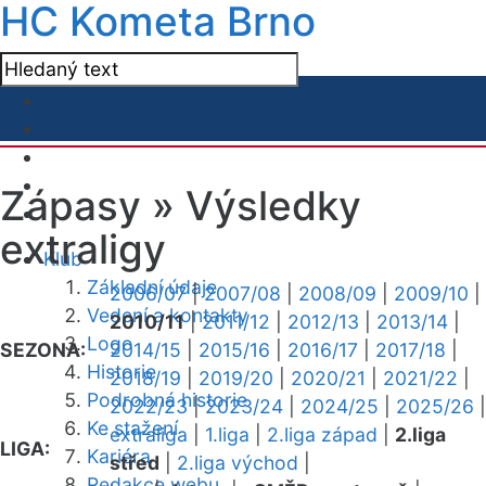
HC Kometa Brno
Zápasy »
Výsledky
extraligy
Klub
Základní údaje
2006/07
|
2007/08
|
2008/09
|
2009/10
|
Vedení a kontakty
2010/11
|
2011/12
|
2012/13
|
2013/14
|
Logo
SEZONA:
2014/15
|
2015/16
|
2016/17
|
2017/18
|
Historie
2018/19
|
2019/20
|
2020/21
|
2021/22
|
Podrobná historie
2022/23
|
2023/24
|
2024/25
|
2025/26
|
Ke stažení
extraliga
|
1.liga
|
2.liga západ
|
2.liga
LIGA:
Kariéra
střed
|
2.liga východ
|
Redakce webu