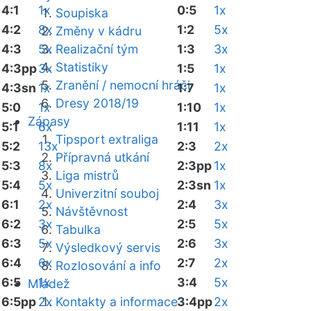
4:1
1x
0:5
1x
Soupiska
4:2
8x
1:2
5x
Změny v kádru
4:3
5x
Realizační tým
1:3
3x
Statistiky
4:3pp
3x
1:5
1x
Zranění / nemocní hráči
4:3sn
1x
1:7
1x
Dresy 2018/19
5:0
1x
1:10
1x
Zápasy
5:1
6x
1:11
1x
Tipsport extraliga
5:2
13x
2:3
2x
Přípravná utkání
5:3
8x
2:3pp
1x
Liga mistrů
5:4
5x
2:3sn
1x
Univerzitní souboj
6:1
2x
2:4
3x
Návštěvnost
6:2
3x
2:5
5x
Tabulka
6:3
5x
2:6
3x
Výsledkový servis
6:4
6x
2:7
2x
Rozlosování a info
6:5
1x
3:4
5x
Mládež
6:5pp
2x
Kontakty a informace
3:4pp
2x