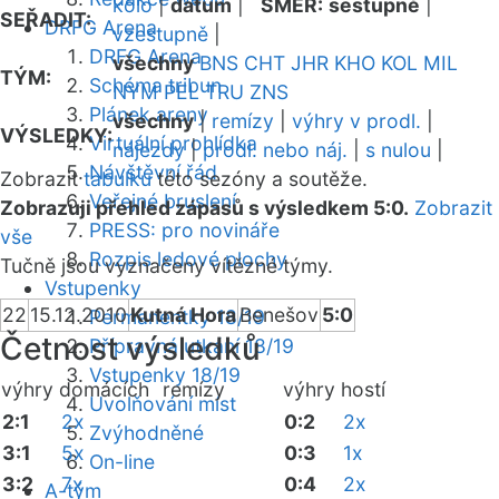
kolo
|
datum
|
SMĚR:
sestupně
|
SEŘADIT:
DRFG Arena
vzestupně
|
DRFG Arena
všechny
BNS
CHT
JHR
KHO
KOL
MIL
TÝM:
Schéma tribun
NYM
PEL
TRU
ZNS
Plánek areny
všechny
|
remízy
|
výhry v prodl.
|
VÝSLEDKY:
Virtuální prohlídka
nájezdy
|
prodl. nebo náj.
|
s nulou
|
Návštěvní řád
Zobrazit
tabulku
této sezóny a soutěže.
Veřejné bruslení
Zobrazuji přehled zápasů s výsledkem 5:0.
Zobrazit
PRESS: pro novináře
vše
Rozpis ledové plochy
Tučně jsou vyznačeny vítězné týmy.
Vstupenky
22
15.12.2010
Kutná Hora
Benešov
5:0
Permanentky 18/19
Četnost výsledků
Přípravná utkání 18/19
Vstupenky 18/19
výhry domácích
remízy
výhry hostí
Uvolňování míst
2:1
2x
0:2
2x
Zvýhodněné
3:1
5x
0:3
1x
On-line
3:2
7x
0:4
2x
A-tým