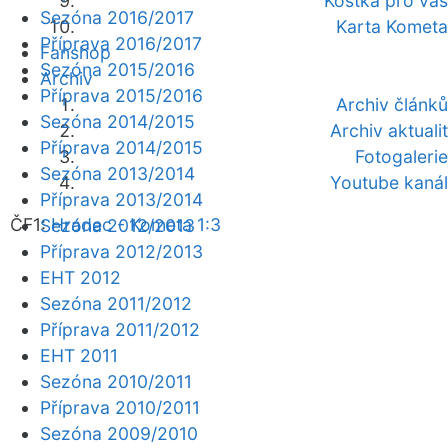
Kostka pro vás
Sezóna 2016/2017
Karta Kometa
Příprava 2016/2017
Fanshop
Sezóna 2015/2016
Archiv
Příprava 2015/2016
Archiv článků
Sezóna 2014/2015
Archiv aktualit
Příprava 2014/2015
Fotogalerie
Sezóna 2013/2014
Youtube kanál
Příprava 2013/2014
ČF1:
Hradec - Kometa 1:3
Sezóna 2012/2013
Příprava 2012/2013
EHT 2012
Sezóna 2011/2012
Příprava 2011/2012
EHT 2011
Sezóna 2010/2011
Příprava 2010/2011
Sezóna 2009/2010