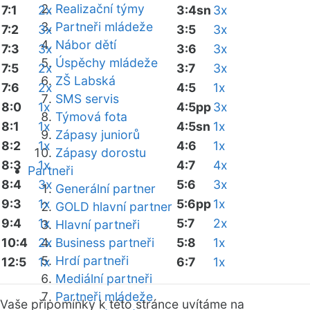
Realizační týmy
7:1
2x
3:4sn
3x
Partneři mládeže
7:2
3x
3:5
3x
Nábor dětí
7:3
3x
3:6
3x
Úspěchy mládeže
7:5
2x
3:7
3x
ZŠ Labská
7:6
2x
4:5
1x
SMS servis
8:0
1x
4:5pp
3x
Týmová fota
8:1
1x
4:5sn
1x
Zápasy juniorů
8:2
1x
4:6
1x
Zápasy dorostu
8:3
1x
4:7
4x
Partneři
8:4
3x
5:6
3x
Generální partner
9:3
1x
5:6pp
1x
GOLD hlavní partner
9:4
1x
5:7
2x
Hlavní partneři
10:4
2x
Business partneři
5:8
1x
Hrdí partneři
12:5
1x
6:7
1x
Mediální partneři
Partneři mládeže
Vaše připomínky k této stránce uvítáme na