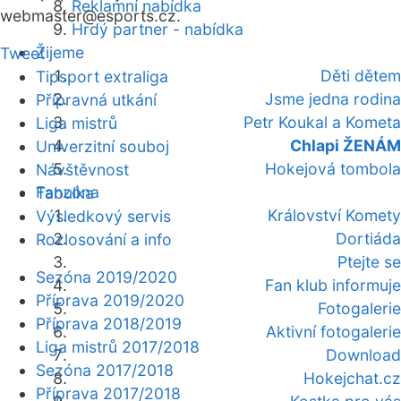
Reklamní nabídka
webmaster
@esports.cz.
Hrdý partner - nabídka
Žijeme
Tweet
Děti dětem
Tipsport extraliga
Jsme jedna rodina
Přípravná utkání
Petr Koukal a Kometa
Liga mistrů
Chlapi ŽENÁM
Univerzitní souboj
Hokejová tombola
Návštěvnost
Fanzóna
Tabulka
Království Komety
Výsledkový servis
Dortiáda
Rozlosování a info
Ptejte se
Sezóna 2019/2020
Fan klub informuje
Příprava 2019/2020
Fotogalerie
Příprava 2018/2019
Aktivní fotogalerie
Liga mistrů 2017/2018
Download
Sezóna 2017/2018
Hokejchat.cz
Příprava 2017/2018