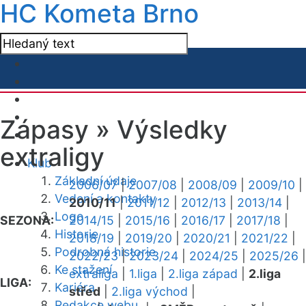
HC Kometa Brno
Zápasy »
Výsledky
extraligy
Klub
Základní údaje
2006/07
|
2007/08
|
2008/09
|
2009/10
|
Vedení a kontakty
2010/11
|
2011/12
|
2012/13
|
2013/14
|
Logo
SEZONA:
2014/15
|
2015/16
|
2016/17
|
2017/18
|
Historie
2018/19
|
2019/20
|
2020/21
|
2021/22
|
Podrobná historie
2022/23
|
2023/24
|
2024/25
|
2025/26
|
Ke stažení
extraliga
|
1.liga
|
2.liga západ
|
2.liga
LIGA:
Kariéra
střed
|
2.liga východ
|
Redakce webu