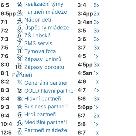
Realizační týmy
6:5
1x
3:4
5x
Partneři mládeže
6:5pp
2x
3:4pp
2x
Nábor dětí
7:1
2x
3:4sn
3x
Úspěchy mládeže
7:2
3x
3:5
3x
ZŠ Labská
7:3
3x
3:6
3x
SMS servis
7:5
2x
3:7
3x
Týmová fota
7:6
2x
4:5
1x
Zápasy juniorů
8:0
1x
4:5pp
3x
Zápasy dorostu
8:1
1x
4:5sn
1x
Partneři
8:2
1x
4:6
1x
Generální partner
8:3
1x
4:7
4x
GOLD hlavní partner
8:4
3x
Hlavní partneři
5:6
3x
Business partneři
9:3
1x
5:6pp
1x
Hrdí partneři
9:4
1x
5:7
2x
Mediální partneři
10:4
2x
5:8
1x
Partneři mládeže
12:5
1x
6:7
1x