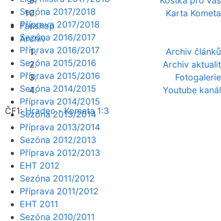
Kostka pro vás
Sezóna 2017/2018
Karta Kometa
Příprava 2017/2018
Fanshop
Sezóna 2016/2017
Archiv
Příprava 2016/2017
Archiv článků
Sezóna 2015/2016
Archiv aktualit
Příprava 2015/2016
Fotogalerie
Sezóna 2014/2015
Youtube kanál
Příprava 2014/2015
ČF1:
Hradec - Kometa 1:3
Sezóna 2013/2014
Příprava 2013/2014
Sezóna 2012/2013
Příprava 2012/2013
EHT 2012
Sezóna 2011/2012
Příprava 2011/2012
EHT 2011
Sezóna 2010/2011