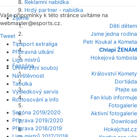
Reklamní nabídka
Hrdý partner - nabídka
Vaše připomínky k této stránce uvítáme na
Žijeme
webmaster
@esports.cz.
Děti dětem
Jsme jedna rodina
Tweet
Petr Koukal a Kometa
Tipsport extraliga
Chlapi ŽENÁM
Přípravná utkání
Hokejová tombola
Liga mistrů
Fanzóna
Univerzitní souboj
Království Komety
Návštěvnost
Dortiáda
Tabulka
Ptejte se
Výsledkový servis
Fan klub informuje
Rozlosování a info
Fotogalerie
Sezóna 2019/2020
Aktivní fotogalerie
Příprava 2019/2020
Download
Příprava 2018/2019
Hokejchat.cz
Liga mistrů 2017/2018