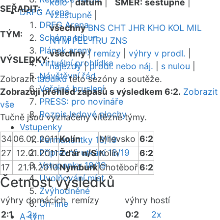
kolo
|
datum
|
SMĚR:
sestupně
|
SEŘADIT:
DRFG Arena
vzestupně
|
DRFG Arena
všechny
BNS
CHT
JHR
KHO
KOL
MIL
TÝM:
Schéma tribun
NYM
PEL
TRU
ZNS
Plánek areny
všechny
|
remízy
|
výhry v prodl.
|
VÝSLEDKY:
Virtuální prohlídka
nájezdy
|
prodl. nebo náj.
|
s nulou
|
Návštěvní řád
Zobrazit
tabulku
této sezóny a soutěže.
Veřejné bruslení
Zobrazuji přehled zápasů s výsledkem 6:2.
Zobrazit
PRESS: pro novináře
vše
Rozpis ledové plochy
Tučně jsou vyznačeny vítězné týmy.
Vstupenky
34
06.02.2011
Kolín
Milevsko
6:2
Permanentky 18/19
Přípravná utkání 18/19
27
12.01.2011
Žďár n/S
Kolín
6:2
Vstupenky 18/19
17
21.11.2010
Nymburk
Chotěboř
6:2
Uvolňování míst
Četnost výsledků
Zvýhodněné
výhry domácích
remízy
výhry hostí
On-line
2:1
2x
0:2
2x
A-tým