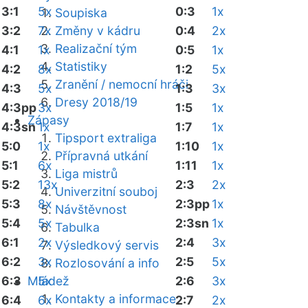
3:1
5x
0:3
1x
Soupiska
3:2
7x
Změny v kádru
0:4
2x
Realizační tým
4:1
1x
0:5
1x
Statistiky
4:2
8x
1:2
5x
Zranění / nemocní hráči
4:3
5x
1:3
3x
Dresy 2018/19
4:3pp
3x
1:5
1x
Zápasy
4:3sn
1x
1:7
1x
Tipsport extraliga
5:0
1x
1:10
1x
Přípravná utkání
5:1
6x
1:11
1x
Liga mistrů
5:2
13x
2:3
2x
Univerzitní souboj
5:3
8x
2:3pp
1x
Návštěvnost
5:4
5x
2:3sn
1x
Tabulka
6:1
2x
2:4
3x
Výsledkový servis
6:2
3x
2:5
5x
Rozlosování a info
6:3
Mládež
5x
2:6
3x
Kontakty a informace
6:4
6x
2:7
2x