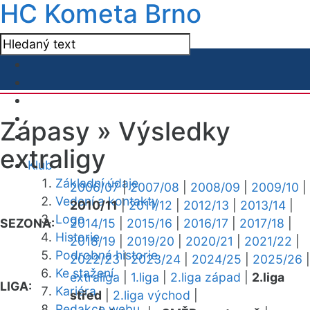
HC Kometa Brno
Zápasy »
Výsledky
extraligy
Klub
Základní údaje
2006/07
|
2007/08
|
2008/09
|
2009/10
|
Vedení a kontakty
2010/11
|
2011/12
|
2012/13
|
2013/14
|
Logo
SEZONA:
2014/15
|
2015/16
|
2016/17
|
2017/18
|
Historie
2018/19
|
2019/20
|
2020/21
|
2021/22
|
Podrobná historie
2022/23
|
2023/24
|
2024/25
|
2025/26
|
Ke stažení
extraliga
|
1.liga
|
2.liga západ
|
2.liga
LIGA:
Kariéra
střed
|
2.liga východ
|
Redakce webu