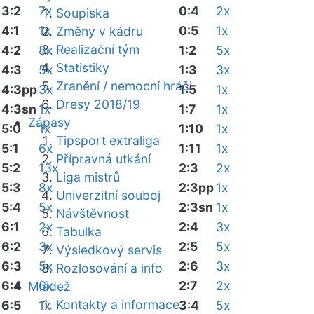
3:2
7x
0:4
2x
Soupiska
4:1
1x
0:5
1x
Změny v kádru
Realizační tým
4:2
8x
1:2
5x
Statistiky
4:3
5x
1:3
3x
Zranění / nemocní hráči
4:3pp
3x
1:5
1x
Dresy 2018/19
4:3sn
1x
1:7
1x
Zápasy
5:0
1x
1:10
1x
Tipsport extraliga
5:1
6x
1:11
1x
Přípravná utkání
5:2
13x
2:3
2x
Liga mistrů
5:3
8x
2:3pp
1x
Univerzitní souboj
5:4
5x
2:3sn
1x
Návštěvnost
6:1
2x
2:4
3x
Tabulka
6:2
3x
2:5
5x
Výsledkový servis
6:3
5x
2:6
3x
Rozlosování a info
6:4
6x
2:7
2x
Mládež
Kontakty a informace
6:5
1x
3:4
5x