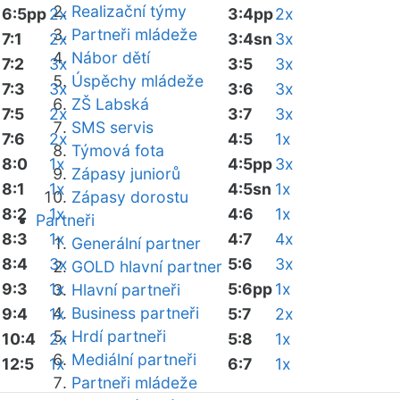
Realizační týmy
6:5pp
2x
3:4pp
2x
Partneři mládeže
7:1
2x
3:4sn
3x
Nábor dětí
7:2
3x
3:5
3x
Úspěchy mládeže
7:3
3x
3:6
3x
ZŠ Labská
7:5
2x
3:7
3x
SMS servis
7:6
2x
4:5
1x
Týmová fota
8:0
1x
4:5pp
3x
Zápasy juniorů
8:1
1x
4:5sn
1x
Zápasy dorostu
8:2
1x
4:6
1x
Partneři
8:3
1x
4:7
4x
Generální partner
8:4
3x
5:6
3x
GOLD hlavní partner
9:3
1x
5:6pp
1x
Hlavní partneři
Business partneři
9:4
1x
5:7
2x
Hrdí partneři
10:4
2x
5:8
1x
Mediální partneři
12:5
1x
6:7
1x
Partneři mládeže