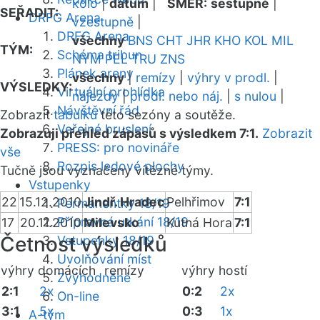
kolo
|
datum
|
SMĚR:
sestupně
|
SEŘADIT:
DRFG Arena
vzestupně
|
DRFG Arena
všechny
BNS
CHT
JHR
KHO
KOL
MIL
TÝM:
Schéma tribun
NYM
PEL
TRU
ZNS
Plánek areny
všechny
|
remízy
|
výhry v prodl.
|
VÝSLEDKY:
Virtuální prohlídka
nájezdy
|
prodl. nebo náj.
|
s nulou
|
Návštěvní řád
Zobrazit
tabulku
této sezóny a soutěže.
Veřejné bruslení
Zobrazuji přehled zápasů s výsledkem 7:1.
Zobrazit
PRESS: pro novináře
vše
Rozpis ledové plochy
Tučně jsou vyznačeny vítězné týmy.
Vstupenky
22
15.12.2010
Jindř. Hradec
Pelhřimov
7:1
Permanentky 18/19
Přípravná utkání 18/19
17
20.11.2010
Milevsko
Kutná Hora
7:1
Četnost výsledků
Vstupenky 18/19
Uvolňování míst
výhry domácích
remízy
výhry hostí
Zvýhodněné
2:1
2x
0:2
2x
On-line
3:1
5x
0:3
1x
A-tým