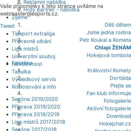
Reklamní nabídka
Vaše připomínky k této stránce uvítáme na
Hrdý partner - nabídka
webmaster
@esports.cz.
Žijeme
Děti dětem
Tweet
Jsme jedna rodina
Tipsport extraliga
Petr Koukal a Kometa
Přípravná utkání
Chlapi ŽENÁM
Liga mistrů
Hokejová tombola
Univerzitní souboj
Fanzóna
Návštěvnost
Království Komety
Tabulka
Dortiáda
Výsledkový servis
Ptejte se
Rozlosování a info
Fan klub informuje
Sezóna 2019/2020
Fotogalerie
Příprava 2019/2020
Aktivní fotogalerie
Příprava 2018/2019
Download
Liga mistrů 2017/2018
Hokejchat.cz
Sezóna 2017/2018