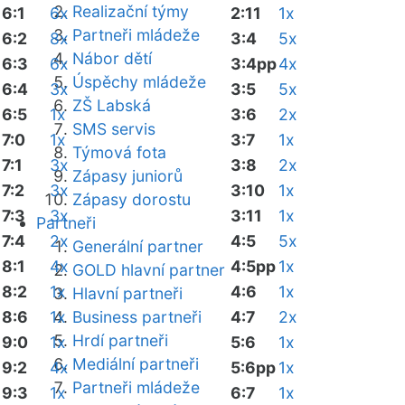
Realizační týmy
6:1
6x
2:11
1x
Partneři mládeže
6:2
8x
3:4
5x
Nábor dětí
6:3
6x
3:4pp
4x
Úspěchy mládeže
6:4
3x
3:5
5x
ZŠ Labská
6:5
1x
3:6
2x
SMS servis
7:0
1x
3:7
1x
Týmová fota
7:1
3x
3:8
2x
Zápasy juniorů
7:2
3x
3:10
1x
Zápasy dorostu
7:3
3x
3:11
1x
Partneři
7:4
2x
4:5
5x
Generální partner
8:1
4x
4:5pp
1x
GOLD hlavní partner
8:2
1x
4:6
1x
Hlavní partneři
8:6
1x
Business partneři
4:7
2x
Hrdí partneři
9:0
1x
5:6
1x
Mediální partneři
9:2
4x
5:6pp
1x
Partneři mládeže
9:3
1x
6:7
1x