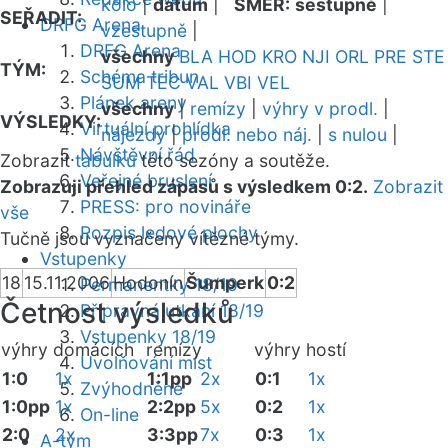
kolo
|
datum
|
SMĚR:
sestupně
|
SEŘADIT:
DRFG Arena
vzestupně
|
DRFG Arena
všechny
BLA
HOD
KRO
NJI
ORL
PRE
STE
TÝM:
Schéma tribun
SUM
TEC
VAL
VBI
VEL
Plánek areny
všechny
|
remízy
|
výhry v prodl.
|
VÝSLEDKY:
Virtuální prohlídka
nájezdy
|
prodl. nebo náj.
|
s nulou
|
Návštěvní řád
Zobrazit
tabulku
této sezóny a soutěže.
Veřejné bruslení
Zobrazuji přehled zápasů s výsledkem 0:2.
Zobrazit
PRESS: pro novináře
vše
Rozpis ledové plochy
Tučně jsou vyznačeny vítězné týmy.
Vstupenky
18
15.11.2006
Hodonín
Šumperk
0:2
Permanentky 18/19
Četnost výsledků
Přípravná utkání 18/19
Vstupenky 18/19
výhry domácích
remízy
výhry hostí
Uvolňování míst
1:0
1x
1:1pp
2x
0:1
1x
Zvýhodněné
1:0pp
1x
2:2pp
5x
0:2
1x
On-line
2:0
2x
3:3pp
7x
0:3
1x
A-tým