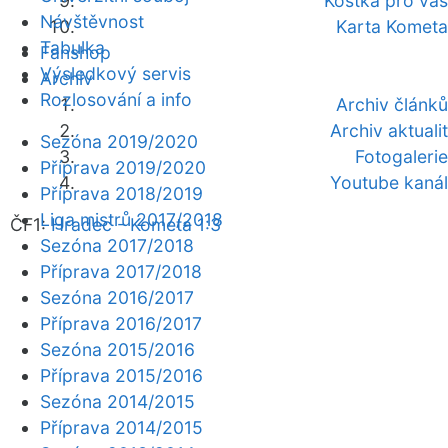
Kostka pro vás
Návštěvnost
Karta Kometa
Tabulka
Fanshop
Výsledkový servis
Archiv
Rozlosování a info
Archiv článků
Archiv aktualit
Sezóna 2019/2020
Fotogalerie
Příprava 2019/2020
Youtube kanál
Příprava 2018/2019
Liga mistrů 2017/2018
ČF1:
Hradec - Kometa 1:3
Sezóna 2017/2018
Příprava 2017/2018
Sezóna 2016/2017
Příprava 2016/2017
Sezóna 2015/2016
Příprava 2015/2016
Sezóna 2014/2015
Příprava 2014/2015