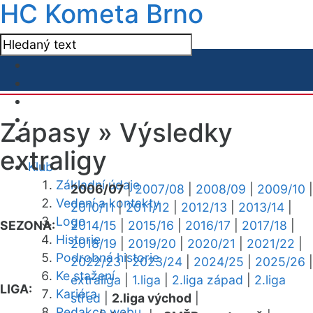
HC Kometa Brno
Zápasy »
Výsledky
extraligy
Klub
Základní údaje
2006/07
|
2007/08
|
2008/09
|
2009/10
|
Vedení a kontakty
2010/11
|
2011/12
|
2012/13
|
2013/14
|
Logo
SEZONA:
2014/15
|
2015/16
|
2016/17
|
2017/18
|
Historie
2018/19
|
2019/20
|
2020/21
|
2021/22
|
Podrobná historie
2022/23
|
2023/24
|
2024/25
|
2025/26
|
Ke stažení
extraliga
|
1.liga
|
2.liga západ
|
2.liga
LIGA:
Kariéra
střed
|
2.liga východ
|
Redakce webu