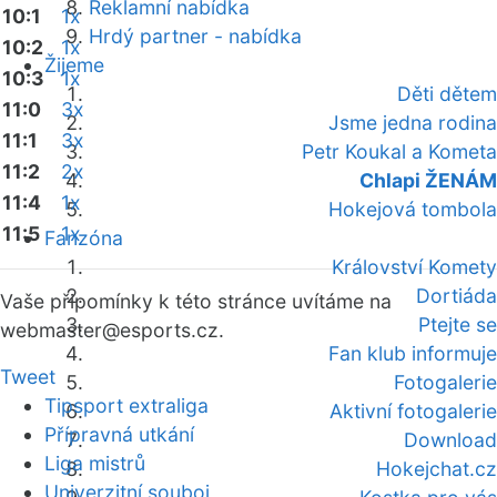
Reklamní nabídka
10:1
1x
Hrdý partner - nabídka
10:2
1x
Žijeme
10:3
1x
Děti dětem
11:0
3x
Jsme jedna rodina
11:1
3x
Petr Koukal a Kometa
11:2
2x
Chlapi ŽENÁM
11:4
1x
Hokejová tombola
11:5
1x
Fanzóna
Království Komety
Dortiáda
Vaše připomínky k této stránce uvítáme na
Ptejte se
webmaster
@esports.cz.
Fan klub informuje
Tweet
Fotogalerie
Tipsport extraliga
Aktivní fotogalerie
Přípravná utkání
Download
Liga mistrů
Hokejchat.cz
Univerzitní souboj