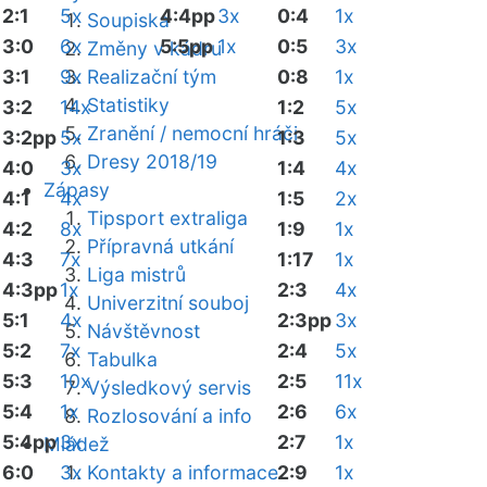
2:1
5x
4:4pp
3x
0:4
1x
Soupiska
3:0
6x
5:5pp
1x
0:5
3x
Změny v kádru
3:1
9x
Realizační tým
0:8
1x
Statistiky
3:2
14x
1:2
5x
Zranění / nemocní hráči
3:2pp
5x
1:3
5x
Dresy 2018/19
4:0
3x
1:4
4x
Zápasy
4:1
4x
1:5
2x
Tipsport extraliga
4:2
8x
1:9
1x
Přípravná utkání
4:3
7x
1:17
1x
Liga mistrů
4:3pp
1x
2:3
4x
Univerzitní souboj
5:1
4x
2:3pp
3x
Návštěvnost
5:2
7x
2:4
5x
Tabulka
5:3
10x
2:5
11x
Výsledkový servis
5:4
1x
2:6
6x
Rozlosování a info
5:4pp
3x
2:7
1x
Mládež
6:0
3x
Kontakty a informace
2:9
1x