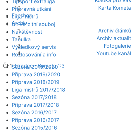
Kostka pro vás
Tipsport extraliga
Karta Kometa
Přípravná utkání
Fanshop
Liga mistrů
Archiv
Univerzitní souboj
Archiv článků
Návštěvnost
Archiv aktualit
Tabulka
Fotogalerie
Výsledkový servis
Youtube kanál
Rozlosování a info
ČF1:
Hradec - Kometa 1:3
Sezóna 2019/2020
Příprava 2019/2020
Příprava 2018/2019
Liga mistrů 2017/2018
Sezóna 2017/2018
Příprava 2017/2018
Sezóna 2016/2017
Příprava 2016/2017
Sezóna 2015/2016