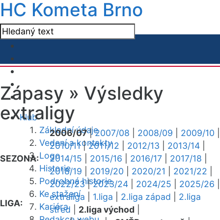
HC Kometa Brno
Zápasy »
Výsledky
extraligy
Klub
Základní údaje
2006/07
|
2007/08
|
2008/09
|
2009/10
|
Vedení a kontakty
2010/11
|
2011/12
|
2012/13
|
2013/14
|
Logo
SEZONA:
2014/15
|
2015/16
|
2016/17
|
2017/18
|
Historie
2018/19
|
2019/20
|
2020/21
|
2021/22
|
Podrobná historie
2022/23
|
2023/24
|
2024/25
|
2025/26
|
Ke stažení
extraliga
|
1.liga
|
2.liga západ
|
2.liga
LIGA:
Kariéra
střed
|
2.liga východ
|
Redakce webu