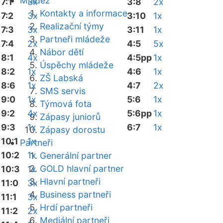
Mládež
7:1
3x
3:8
2x
Kontakty a informace
7:2
3x
3:10
1x
Realizační týmy
7:3
3x
3:11
1x
Partneři mládeže
7:4
2x
4:5
5x
Nábor dětí
8:1
4x
4:5pp
1x
Úspěchy mládeže
8:2
1x
4:6
1x
ZŠ Labská
8:6
1x
4:7
2x
SMS servis
9:0
1x
5:6
1x
Týmová fota
9:2
4x
5:6pp
1x
Zápasy juniorů
9:3
1x
6:7
1x
Zápasy dorostu
10:1
1x
Partneři
10:2
1x
Generální partner
GOLD hlavní partner
10:3
1x
Hlavní partneři
11:0
3x
Business partneři
11:1
3x
Hrdí partneři
11:2
2x
Mediální partneři