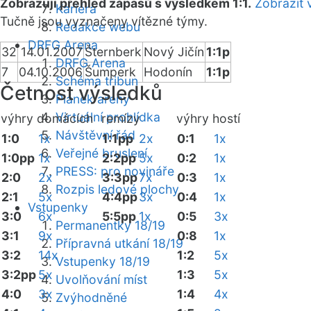
Zobrazuji přehled zápasů s výsledkem 1:1.
Zobrazit 
Kariéra
Tučně jsou vyznačeny vítězné týmy.
Redakce webu
DRFG Arena
32
14.01.2007
Šternberk
Nový Jičín
1:1p
DRFG Arena
7
04.10.2006
Šumperk
Hodonín
1:1p
Schéma tribun
Četnost výsledků
Plánek areny
Virtuální prohlídka
výhry domácích
remízy
výhry hostí
Návštěvní řád
1:0
1x
1:1pp
2x
0:1
1x
Veřejné bruslení
1:0pp
1x
2:2pp
5x
0:2
1x
PRESS: pro novináře
2:0
2x
3:3pp
7x
0:3
1x
Rozpis ledové plochy
2:1
5x
4:4pp
3x
0:4
1x
Vstupenky
3:0
6x
5:5pp
1x
0:5
3x
Permanentky 18/19
3:1
9x
0:8
1x
Přípravná utkání 18/19
3:2
14x
1:2
5x
Vstupenky 18/19
3:2pp
5x
1:3
5x
Uvolňování míst
4:0
3x
1:4
4x
Zvýhodněné