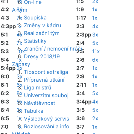
4:1
4x
1:5
2x
On-line
4:2
8x
1:9
1x
A-tým
Soupiska
4:3
7x
1:17
1x
Změny v kádru
4:3pp
1x
2:3
4x
Realizační tým
5:1
4x
2:3pp
3x
Statistiky
5:2
7x
2:4
5x
Zranění / nemocní hráči
5:3
10x
2:5
11x
Dresy 2018/19
5:4
1x
2:6
6x
Zápasy
5:4pp
3x
2:7
1x
Tipsport extraliga
6:0
3x
2:9
1x
Přípravná utkání
6:1
6x
2:11
1x
Liga mistrů
6:2
8x
3:4
5x
Univerzitní souboj
6:3
6x
3:4pp
4x
Návštěvnost
6:4
3x
3:5
5x
Tabulka
6:5
1x
3:6
2x
Výsledkový servis
Rozlosování a info
7:0
1x
3:7
1x