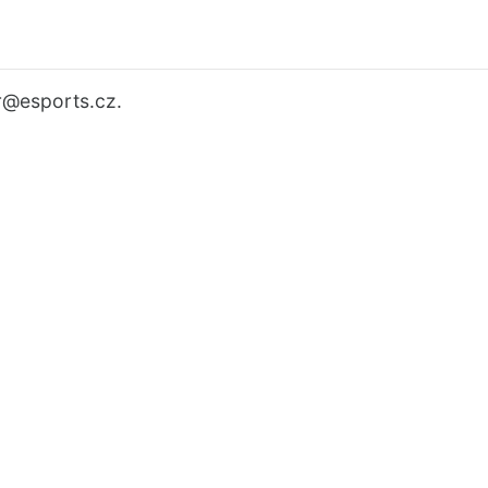
r
@esports.cz.