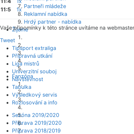
11:4
1x
Partneři mládeže
11:5
1x
Reklamní nabídka
Hrdý partner - nabídka
Vaše připomínky k této stránce uvítáme na webmaste
Žijeme
Tweet
Tipsport extraliga
Přípravná utkání
Liga mistrů
Univerzitní souboj
Fanzóna
Návštěvnost
Tabulka
Výsledkový servis
Rozlosování a info
Sezóna 2019/2020
Příprava 2019/2020
Příprava 2018/2019