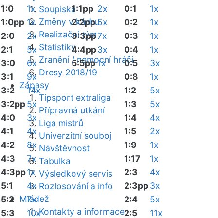
1:0
1x
1:1pp
2x
0:1
1x
Soupiska
Změny v kádru
1:0pp
1x
2:2pp
5x
0:2
1x
Realizační tým
2:0
2x
3:3pp
7x
0:3
1x
Statistiky
2:1
5x
4:4pp
3x
0:4
1x
Zranění / nemocní hráči
3:0
6x
5:5pp
1x
0:5
3x
Dresy 2018/19
3:1
9x
0:8
1x
Zápasy
3:2
14x
1:2
5x
Tipsport extraliga
3:2pp
5x
1:3
5x
Přípravná utkání
4:0
3x
1:4
4x
Liga mistrů
4:1
4x
1:5
2x
Univerzitní souboj
4:2
8x
1:9
1x
Návštěvnost
4:3
7x
1:17
1x
Tabulka
4:3pp
1x
2:3
4x
Výsledkový servis
5:1
4x
2:3pp
3x
Rozlosování a info
Mládež
5:2
7x
2:4
5x
Kontakty a informace
5:3
10x
2:5
11x