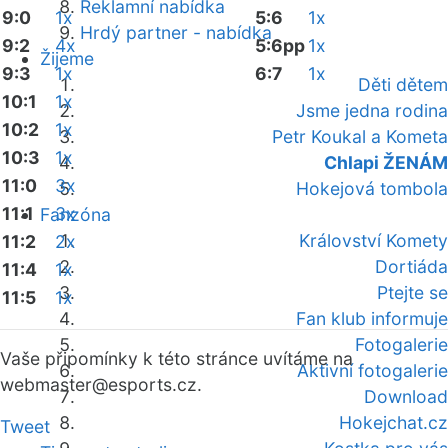
Reklamní nabídka
9:0
1x
5:6
1x
Hrdý partner - nabídka
9:2
4x
5:6pp
1x
Žijeme
9:3
1x
6:7
1x
Děti dětem
10:1
1x
Jsme jedna rodina
10:2
1x
Petr Koukal a Kometa
10:3
1x
Chlapi ŽENÁM
11:0
3x
Hokejová tombola
11:1
3x
Fanzóna
Království Komety
11:2
2x
Dortiáda
11:4
1x
Ptejte se
11:5
1x
Fan klub informuje
Fotogalerie
Vaše připomínky k této stránce uvítáme na
Aktivní fotogalerie
webmaster
@esports.cz.
Download
Hokejchat.cz
Tweet