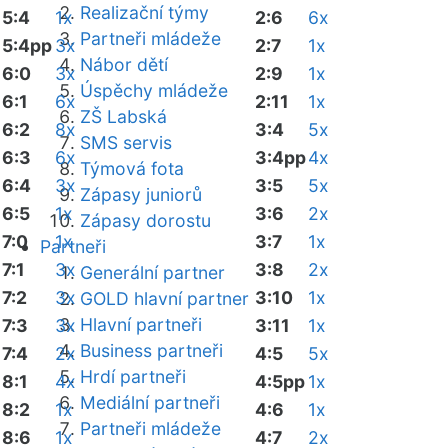
Realizační týmy
5:4
1x
2:6
6x
Partneři mládeže
5:4pp
3x
2:7
1x
Nábor dětí
6:0
3x
2:9
1x
Úspěchy mládeže
6:1
6x
2:11
1x
ZŠ Labská
6:2
8x
3:4
5x
SMS servis
6:3
6x
3:4pp
4x
Týmová fota
6:4
3x
3:5
5x
Zápasy juniorů
6:5
1x
3:6
2x
Zápasy dorostu
7:0
1x
3:7
1x
Partneři
7:1
3x
3:8
2x
Generální partner
7:2
3x
3:10
1x
GOLD hlavní partner
Hlavní partneři
7:3
3x
3:11
1x
Business partneři
7:4
2x
4:5
5x
Hrdí partneři
8:1
4x
4:5pp
1x
Mediální partneři
8:2
1x
4:6
1x
Partneři mládeže
8:6
1x
4:7
2x