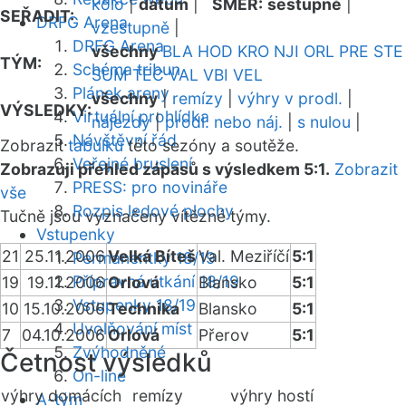
kolo
|
datum
|
SMĚR:
sestupně
|
SEŘADIT:
DRFG Arena
vzestupně
|
DRFG Arena
všechny
BLA
HOD
KRO
NJI
ORL
PRE
STE
TÝM:
Schéma tribun
SUM
TEC
VAL
VBI
VEL
Plánek areny
všechny
|
remízy
|
výhry v prodl.
|
VÝSLEDKY:
Virtuální prohlídka
nájezdy
|
prodl. nebo náj.
|
s nulou
|
Návštěvní řád
Zobrazit
tabulku
této sezóny a soutěže.
Veřejné bruslení
Zobrazuji přehled zápasů s výsledkem 5:1.
Zobrazit
PRESS: pro novináře
vše
Rozpis ledové plochy
Tučně jsou vyznačeny vítězné týmy.
Vstupenky
21
25.11.2006
Velká Bíteš
Val. Meziříčí
5:1
Permanentky 18/19
Přípravná utkání 18/19
19
19.11.2006
Orlová
Blansko
5:1
Vstupenky 18/19
10
15.10.2006
Technika
Blansko
5:1
Uvolňování míst
7
04.10.2006
Orlová
Přerov
5:1
Zvýhodněné
Četnost výsledků
On-line
výhry domácích
remízy
výhry hostí
A-tým