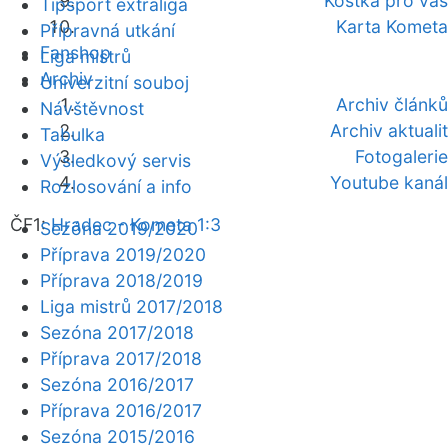
Kostka pro vás
Tipsport extraliga
Karta Kometa
Přípravná utkání
Fanshop
Liga mistrů
Archiv
Univerzitní souboj
Archiv článků
Návštěvnost
Archiv aktualit
Tabulka
Fotogalerie
Výsledkový servis
Youtube kanál
Rozlosování a info
ČF1:
Hradec - Kometa 1:3
Sezóna 2019/2020
Příprava 2019/2020
Příprava 2018/2019
Liga mistrů 2017/2018
Sezóna 2017/2018
Příprava 2017/2018
Sezóna 2016/2017
Příprava 2016/2017
Sezóna 2015/2016