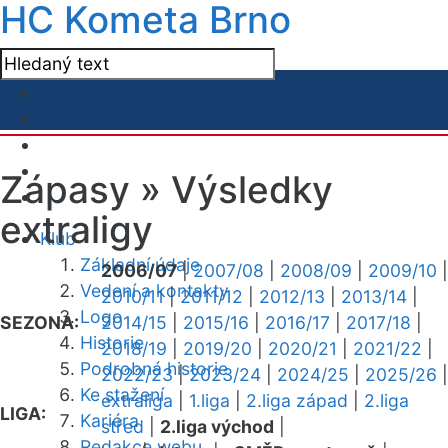
HC Kometa Brno
Zápasy »
Výsledky
extraligy
Klub
Základní údaje
2006/07
|
2007/08
|
2008/09
|
2009/10
|
Vedení a kontakty
2010/11
|
2011/12
|
2012/13
|
2013/14
|
Logo
SEZONA:
2014/15
|
2015/16
|
2016/17
|
2017/18
|
Historie
2018/19
|
2019/20
|
2020/21
|
2021/22
|
Podrobná historie
2022/23
|
2023/24
|
2024/25
|
2025/26
|
Ke stažení
extraliga
|
1.liga
|
2.liga západ
|
2.liga
LIGA:
Kariéra
střed
|
2.liga východ
|
Redakce webu