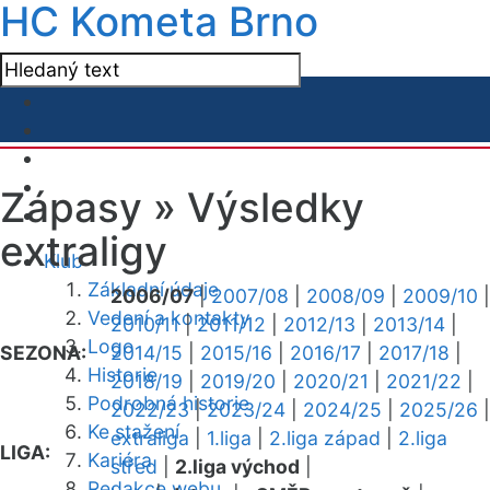
HC Kometa Brno
Zápasy »
Výsledky
extraligy
Klub
Základní údaje
2006/07
|
2007/08
|
2008/09
|
2009/10
|
Vedení a kontakty
2010/11
|
2011/12
|
2012/13
|
2013/14
|
Logo
SEZONA:
2014/15
|
2015/16
|
2016/17
|
2017/18
|
Historie
2018/19
|
2019/20
|
2020/21
|
2021/22
|
Podrobná historie
2022/23
|
2023/24
|
2024/25
|
2025/26
|
Ke stažení
extraliga
|
1.liga
|
2.liga západ
|
2.liga
LIGA:
Kariéra
střed
|
2.liga východ
|
Redakce webu