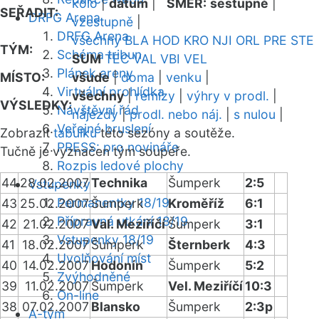
kolo
|
datum
|
SMĚR:
sestupně
|
SEŘADIT:
DRFG Arena
vzestupně
|
DRFG Arena
všechny
BLA
HOD
KRO
NJI
ORL
PRE
STE
TÝM:
Schéma tribun
SUM
TEC
VAL
VBI
VEL
Plánek areny
MÍSTO:
všude
|
doma
|
venku
|
Virtuální prohlídka
všechny
|
remízy
|
výhry v prodl.
|
VÝSLEDKY:
Návštěvní řád
nájezdy
|
prodl. nebo náj.
|
s nulou
|
Veřejné bruslení
Zobrazit
tabulku
této sezóny a soutěže.
PRESS: pro novináře
Tučně je vyznačen tým soupeře.
Rozpis ledové plochy
44
28.02.2007
Technika
Šumperk
2:5
Vstupenky
Permanentky 18/19
43
25.02.2007
Šumperk
Kroměříž
6:1
Přípravná utkání 18/19
42
21.02.2007
Val. Meziříčí
Šumperk
3:1
Vstupenky 18/19
41
18.02.2007
Šumperk
Šternberk
4:3
Uvolňování míst
40
14.02.2007
Hodonín
Šumperk
5:2
Zvýhodněné
39
11.02.2007
Šumperk
Vel. Meziříčí
10:3
On-line
38
07.02.2007
Blansko
Šumperk
2:3p
A-tým