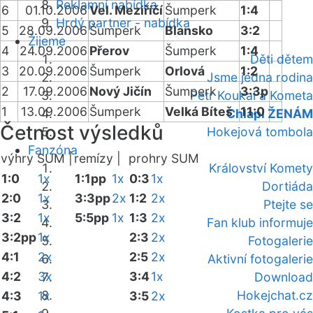
Reklamní nabídka
6
01.10.2006
Vel. Meziříčí
Šumperk
1:4
Hrdý partner - nabídka
5
28.09.2006
Šumperk
Blansko
3:2
Žijeme
4
24.09.2006
Přerov
Šumperk
1:4
Děti dětem
3
20.09.2006
Šumperk
Orlová
1:2
Jsme jedna rodina
2
17.09.2006
Nový Jičín
Šumperk
3:3p
Petr Koukal a Kometa
1
13.09.2006
Šumperk
Velká Bíteš
11:0
Chlapi ŽENÁM
Četnost výsledků
Hokejová tombola
Fanzóna
výhry SUM |
remízy |
prohry SUM
Království Komety
1:0
1x
1:1pp
1x
0:3
1x
Dortiáda
2:0
1x
3:3pp
2x
1:2
2x
Ptejte se
3:2
1x
5:5pp
1x
1:3
2x
Fan klub informuje
3:2pp
1x
2:3
2x
Fotogalerie
4:1
2x
2:5
2x
Aktivní fotogalerie
4:2
3x
3:4
1x
Download
Hokejchat.cz
4:3
1x
3:5
2x