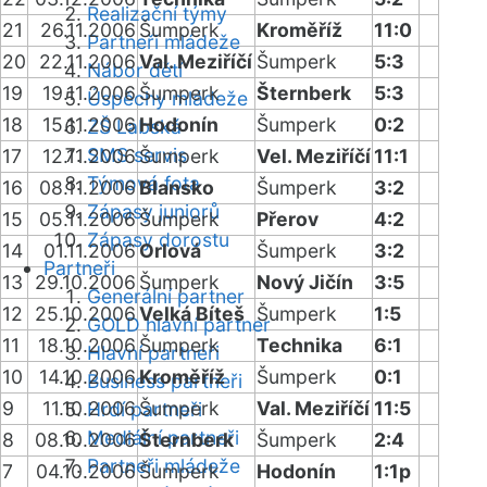
Realizační týmy
21
26.11.2006
Šumperk
Kroměříž
11:0
Partneři mládeže
20
22.11.2006
Val. Meziříčí
Šumperk
5:3
Nábor dětí
19
19.11.2006
Šumperk
Šternberk
5:3
Úspěchy mládeže
18
15.11.2006
Hodonín
Šumperk
0:2
ZŠ Labská
SMS servis
17
12.11.2006
Šumperk
Vel. Meziříčí
11:1
Týmová fota
16
08.11.2006
Blansko
Šumperk
3:2
Zápasy juniorů
15
05.11.2006
Šumperk
Přerov
4:2
Zápasy dorostu
14
01.11.2006
Orlová
Šumperk
3:2
Partneři
13
29.10.2006
Šumperk
Nový Jičín
3:5
Generální partner
12
25.10.2006
Velká Bíteš
Šumperk
1:5
GOLD hlavní partner
11
18.10.2006
Šumperk
Technika
6:1
Hlavní partneři
10
14.10.2006
Kroměříž
Šumperk
0:1
Business partneři
9
11.10.2006
Šumperk
Val. Meziříčí
11:5
Hrdí partneři
Mediální partneři
8
08.10.2006
Šternberk
Šumperk
2:4
Partneři mládeže
7
04.10.2006
Šumperk
Hodonín
1:1p