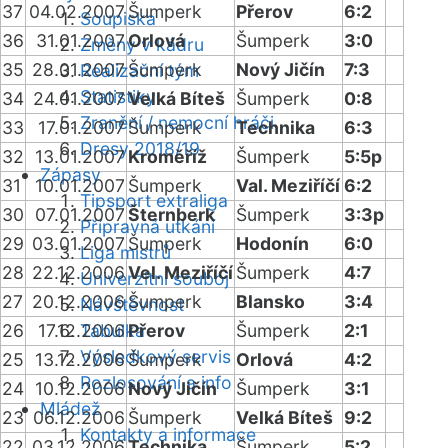
37
04.02.2007
Šumperk
Přerov
6:2
Soupiska
36
31.01.2007
Orlová
Šumperk
3:0
Změny v kádru
35
28.01.2007
Šumperk
Nový Jičín
7:3
Realizační tým
Statistiky
34
24.01.2007
Velká Bíteš
Šumperk
0:8
Zranění / nemocní hráči
33
17.01.2007
Šumperk
Technika
6:3
Dresy 2018/19
32
13.01.2007
Kroměříž
Šumperk
5:5p
Zápasy
31
10.01.2007
Šumperk
Val. Meziříčí
6:2
Tipsport extraliga
30
07.01.2007
Šternberk
Šumperk
3:3p
Přípravná utkání
29
03.01.2007
Šumperk
Hodonín
6:0
Liga mistrů
28
22.12.2006
Vel. Meziříčí
Šumperk
4:7
Univerzitní souboj
27
20.12.2006
Šumperk
Blansko
3:4
Návštěvnost
26
17.12.2006
Tabulka
Přerov
Šumperk
2:1
Výsledkový servis
25
13.12.2006
Šumperk
Orlová
4:2
Rozlosování a info
24
10.12.2006
Nový Jičín
Šumperk
3:1
Mládež
23
06.12.2006
Šumperk
Velká Bíteš
9:2
Kontakty a informace
22
03.12.2006
Technika
Šumperk
5:2