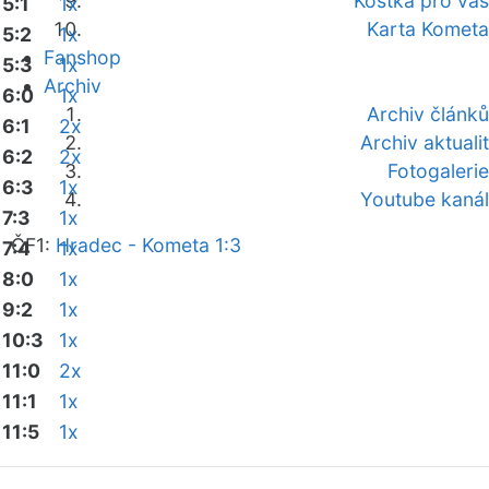
Kostka pro vás
5:1
1x
Karta Kometa
5:2
1x
Fanshop
5:3
1x
Archiv
6:0
1x
Archiv článků
6:1
2x
Archiv aktualit
6:2
2x
Fotogalerie
6:3
1x
Youtube kanál
7:3
1x
ČF1:
Hradec - Kometa 1:3
7:4
1x
8:0
1x
9:2
1x
10:3
1x
11:0
2x
11:1
1x
11:5
1x