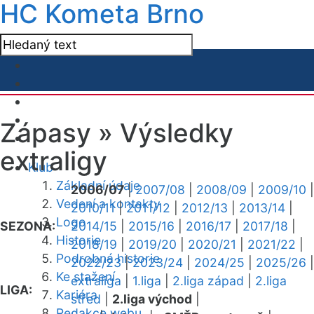
HC Kometa Brno
Zápasy »
Výsledky
extraligy
Klub
Základní údaje
2006/07
|
2007/08
|
2008/09
|
2009/10
|
Vedení a kontakty
2010/11
|
2011/12
|
2012/13
|
2013/14
|
Logo
SEZONA:
2014/15
|
2015/16
|
2016/17
|
2017/18
|
Historie
2018/19
|
2019/20
|
2020/21
|
2021/22
|
Podrobná historie
2022/23
|
2023/24
|
2024/25
|
2025/26
|
Ke stažení
extraliga
|
1.liga
|
2.liga západ
|
2.liga
LIGA:
Kariéra
střed
|
2.liga východ
|
Redakce webu