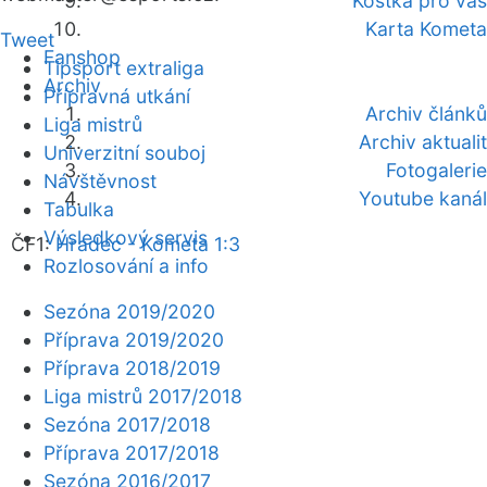
Kostka pro vás
Karta Kometa
Tweet
Fanshop
Tipsport extraliga
Archiv
Přípravná utkání
Archiv článků
Liga mistrů
Archiv aktualit
Univerzitní souboj
Fotogalerie
Návštěvnost
Youtube kanál
Tabulka
Výsledkový servis
ČF1:
Hradec - Kometa 1:3
Rozlosování a info
Sezóna 2019/2020
Příprava 2019/2020
Příprava 2018/2019
Liga mistrů 2017/2018
Sezóna 2017/2018
Příprava 2017/2018
Sezóna 2016/2017