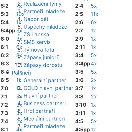
Realizační týmy
5:2
7x
2:4
5x
Partneři mládeže
5:3
10x
2:5
11x
Nábor dětí
5:4
1x
2:6
6x
Úspěchy mládeže
5:4pp
3x
2:7
1x
ZŠ Labská
6:0
3x
2:9
1x
SMS servis
6:1
6x
2:11
1x
Týmová fota
6:2
8x
3:4
5x
Zápasy juniorů
6:3
6x
3:4pp
4x
Zápasy dorostu
6:4
3x
3:5
5x
Partneři
6:5
1x
3:6
2x
Generální partner
GOLD hlavní partner
7:0
1x
3:7
1x
Hlavní partneři
7:1
3x
3:8
2x
Business partneři
7:2
3x
3:10
1x
Hrdí partneři
7:3
3x
3:11
1x
Mediální partneři
7:4
2x
4:5
5x
Partneři mládeže
8:1
4x
4:5pp
1x