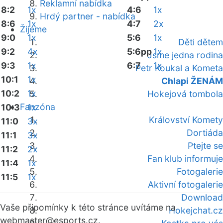
Reklamní nabídka
8:2
1x
4:6
1x
Hrdý partner - nabídka
8:6
1x
4:7
2x
Žijeme
9:0
1x
5:6
1x
Děti dětem
9:2
4x
5:6pp
1x
Jsme jedna rodina
9:3
1x
6:7
1x
Petr Koukal a Kometa
10:1
1x
Chlapi ŽENÁM
10:2
1x
Hokejová tombola
Fanzóna
10:3
1x
Království Komety
11:0
3x
Dortiáda
11:1
3x
Ptejte se
11:2
2x
Fan klub informuje
11:4
1x
Fotogalerie
11:5
1x
Aktivní fotogalerie
Download
Vaše připomínky k této stránce uvítáme na
Hokejchat.cz
webmaster
@esports.cz.