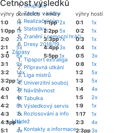
Četnost výsledků
Soupiska
Změny v kádru
výhry domácích
remízy
výhry hostí
Realizační tým
1:0
1x
1:1pp
2x
0:1
1x
Statistiky
1:0pp
1x
2:2pp
5x
0:2
1x
Zranění / nemocní hráči
2:0
2x
3:3pp
7x
0:3
1x
Dresy 2018/19
2:1
5x
4:4pp
3x
0:4
1x
Zápasy
3:0
6x
5:5pp
1x
0:5
3x
Tipsport extraliga
3:1
9x
0:8
1x
Přípravná utkání
3:2
14x
1:2
5x
Liga mistrů
3:2pp
5x
1:3
5x
Univerzitní souboj
4:0
3x
1:4
4x
Návštěvnost
4:1
4x
1:5
2x
Tabulka
4:2
8x
1:9
1x
Výsledkový servis
Rozlosování a info
4:3
7x
1:17
1x
Mládež
4:3pp
1x
2:3
4x
Kontakty a informace
5:1
4x
2:3pp
3x