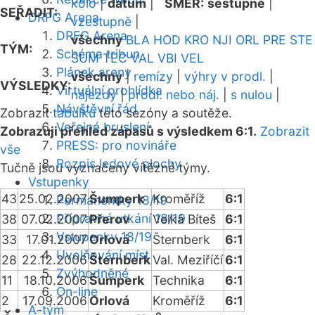
kolo
|
datum
|
SMĚR:
sestupně
|
SEŘADIT:
DRFG Arena
vzestupně
|
DRFG Arena
všechny
BLA
HOD
KRO
NJI
ORL
PRE
STE
TÝM:
Schéma tribun
SUM
TEC
VAL
VBI
VEL
Plánek areny
všechny
|
remízy
|
výhry v prodl.
|
VÝSLEDKY:
Virtuální prohlídka
nájezdy
|
prodl. nebo náj.
|
s nulou
|
Návštěvní řád
Zobrazit
tabulku
této sezóny a soutěže.
Veřejné bruslení
Zobrazuji přehled zápasů s výsledkem 6:1.
Zobrazit
PRESS: pro novináře
vše
Rozpis ledové plochy
Tučně jsou vyznačeny vítězné týmy.
Vstupenky
43
25.02.2007
Šumperk
Kroměříž
6:1
Permanentky 18/19
Přípravná utkání 18/19
38
07.02.2007
Přerov
Velká Bíteš
6:1
Vstupenky 18/19
33
17.01.2007
Orlová
Šternberk
6:1
Uvolňování míst
28
22.12.2006
Šternberk
Val. Meziříčí
6:1
Zvýhodněné
11
18.10.2006
Šumperk
Technika
6:1
On-line
2
17.09.2006
Orlová
Kroměříž
6:1
A-tým