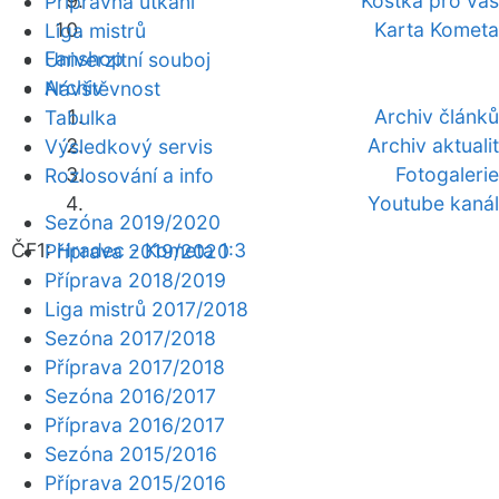
Kostka pro vás
Přípravná utkání
Karta Kometa
Liga mistrů
Fanshop
Univerzitní souboj
Archiv
Návštěvnost
Archiv článků
Tabulka
Archiv aktualit
Výsledkový servis
Fotogalerie
Rozlosování a info
Youtube kanál
Sezóna 2019/2020
ČF1:
Hradec - Kometa 1:3
Příprava 2019/2020
Příprava 2018/2019
Liga mistrů 2017/2018
Sezóna 2017/2018
Příprava 2017/2018
Sezóna 2016/2017
Příprava 2016/2017
Sezóna 2015/2016
Příprava 2015/2016