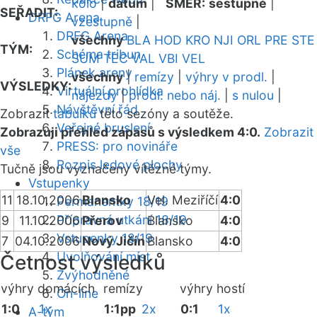
kolo
|
datum
|
SMĚR:
sestupně
|
SEŘADIT:
DRFG Arena
vzestupně
|
DRFG Arena
všechny
BLA
HOD
KRO
NJI
ORL
PRE
STE
TÝM:
Schéma tribun
SUM
TEC
VAL
VBI
VEL
Plánek areny
všechny
|
remízy
|
výhry v prodl.
|
VÝSLEDKY:
Virtuální prohlídka
nájezdy
|
prodl. nebo náj.
|
s nulou
|
Návštěvní řád
Zobrazit
tabulku
této sezóny a soutěže.
Veřejné bruslení
Zobrazuji přehled zápasů s výsledkem 4:0.
Zobrazit
PRESS: pro novináře
vše
Rozpis ledové plochy
Tučně jsou vyznačeny vítězné týmy.
Vstupenky
11
18.10.2006
Blansko
Vel. Meziříčí
4:0
Permanentky 18/19
Přípravná utkání 18/19
9
11.10.2006
Přerov
Blansko
4:0
Vstupenky 18/19
7
04.10.2006
Nový Jičín
Blansko
4:0
Uvolňování míst
Četnost výsledků
Zvýhodněné
výhry domácích
remízy
výhry hostí
On-line
1:0
1x
1:1pp
2x
0:1
1x
A-tým