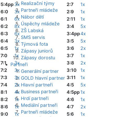
Realizační týmy
5:4pp
3x
2:7
1x
Partneři mládeže
6:0
3x
2:9
1x
Nábor dětí
6:1
6x
2:11
1x
Úspěchy mládeže
6:2
8x
3:4
5x
ZŠ Labská
6:3
6x
3:4pp
4x
SMS servis
6:4
3x
3:5
5x
Týmová fota
6:5
1x
3:6
2x
Zápasy juniorů
7:0
1x
3:7
1x
Zápasy dorostu
7:1
3x
3:8
2x
Partneři
7:2
3x
3:10
1x
Generální partner
7:3
3x
3:11
1x
GOLD hlavní partner
7:4
2x
Hlavní partneři
4:5
5x
Business partneři
8:1
4x
4:5pp
1x
Hrdí partneři
8:2
1x
4:6
1x
Mediální partneři
8:6
1x
4:7
2x
Partneři mládeže
9:0
1x
5:6
1x