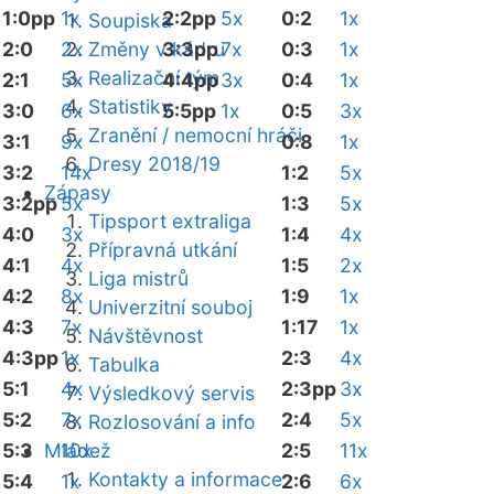
1:0pp
1x
2:2pp
5x
0:2
1x
Soupiska
2:0
2x
Změny v kádru
3:3pp
7x
0:3
1x
Realizační tým
2:1
5x
4:4pp
3x
0:4
1x
Statistiky
3:0
6x
5:5pp
1x
0:5
3x
Zranění / nemocní hráči
3:1
9x
0:8
1x
Dresy 2018/19
3:2
14x
1:2
5x
Zápasy
3:2pp
5x
1:3
5x
Tipsport extraliga
4:0
3x
1:4
4x
Přípravná utkání
4:1
4x
1:5
2x
Liga mistrů
4:2
8x
1:9
1x
Univerzitní souboj
4:3
7x
1:17
1x
Návštěvnost
4:3pp
1x
2:3
4x
Tabulka
5:1
4x
2:3pp
3x
Výsledkový servis
5:2
7x
2:4
5x
Rozlosování a info
5:3
Mládež
10x
2:5
11x
Kontakty a informace
5:4
1x
2:6
6x