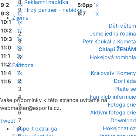
Reklamní nabídka
9:2
4x
5:6pp
1x
Hrdý partner - nabídka
9:3
1x
6:7
1x
Žijeme
10:1
1x
Děti dětem
10:2
1x
Jsme jedna rodina
10:3
1x
Petr Koukal a Kometa
11:0
3x
Chlapi ŽENÁM
11:1
3x
Hokejová tombola
11:2
2x
Fanzóna
11:4
1x
Království Komety
Dortiáda
11:5
1x
Ptejte se
Fan klub informuje
Vaše připomínky k této stránce uvítáme na
Fotogalerie
webmaster
@esports.cz.
Aktivní fotogalerie
Download
Tweet
Hokejchat.cz
Tipsport extraliga