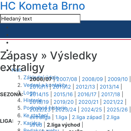
HC Kometa Brno
Zápasy »
Výsledky
extraligy
Klub
Základní údaje
2006/07
|
2007/08
|
2008/09
|
2009/10
|
Vedení a kontakty
2010/11
|
2011/12
|
2012/13
|
2013/14
|
Logo
SEZONA:
2014/15
|
2015/16
|
2016/17
|
2017/18
|
Historie
2018/19
|
2019/20
|
2020/21
|
2021/22
|
Podrobná historie
2022/23
|
2023/24
|
2024/25
|
2025/26
|
Ke stažení
extraliga
|
1.liga
|
2.liga západ
|
2.liga
LIGA:
Kariéra
střed
|
2.liga východ
|
Redakce webu