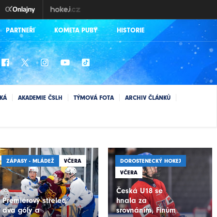
PARTNEŘI
KOMETA PUBY
HISTORIE
SKÁ
AKADEMIE ČSLH
TÝMOVÁ FOTA
ARCHIV ČLÁNKŮ
ZÁPASY - MLÁDEŽ
VČERA
DOROSTENECKÝ HOKEJ
VČERA
Česká U18 se
Premiérový střelec,
hnala za
dva góly a
srovnáním, Finům