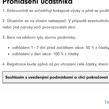
Prohlášení účastníka
1. Dobrovolně se zúčastňuji hokejové výuky a plně se podřiz
2. Účastním se na vlastní nebezpečí. V případě eventuální
nebo jiné nároky vůči provozovateli akcí.
3. Beru na vědomí tyto storno podmínky:
odhlášení 1 - 7 dní před začátkem akce: 50 % z částk
odhlášení v den akce: 100 % z částky
4. Registrace bude úplná až po uhrazení celé částky, kter
T