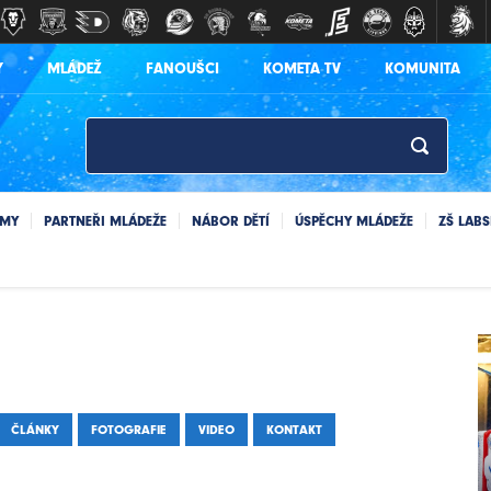
Y
MLÁDEŽ
FANOUŠCI
KOMETA TV
KOMUNITA
ÝMY
PARTNEŘI MLÁDEŽE
NÁBOR DĚTÍ
ÚSPĚCHY MLÁDEŽE
ZŠ LAB
ČLÁNKY
FOTOGRAFIE
VIDEO
KONTAKT