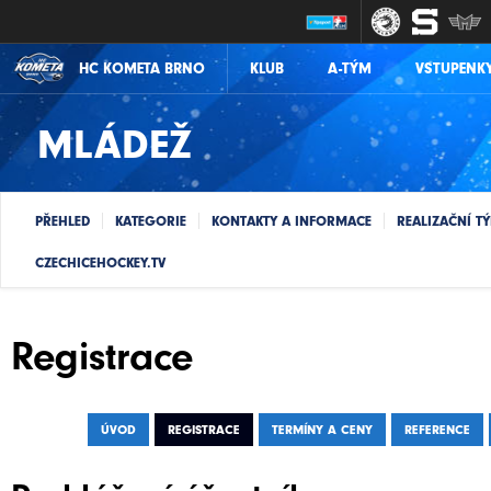
KLUB
A-TÝM
VSTUPENK
HC KOMETA BRNO
MLÁDEŽ
PŘEHLED
KATEGORIE
KONTAKTY A INFORMACE
REALIZAČNÍ T
CZECHICEHOCKEY.TV
Registrace
ÚVOD
REGISTRACE
TERMÍNY A CENY
REFERENCE