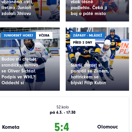
ubráněná třetí
však těsně
třetina. Junioři
podlehla. Čeká ji
zdolali Jihlavu
boj o páté místo
JUNIORSKÝ HOKEJ
VČERA
ZÁPASY - MLÁDEŽ
PŘED 2 DNY
Budou mi chybět
srandičky, usmívá
Starší dorost si
se Oliver Šichtař.
poradil se Zlínem,
Podpis ve WHL?
hattrickem se
Oddechl si
blýskl Filip Kubín
52.kolo
pá 6.3. - 17:30
5:4
Olomouc
Kometa