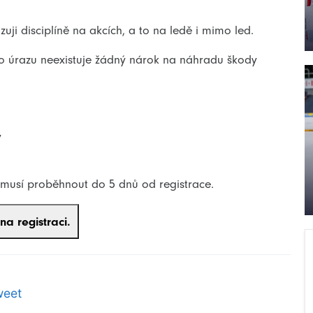
uji disciplíně na akcích, a to na ledě i mimo led.
ho úrazu neexistuje žádný nárok na náhradu škody
y
á musí proběhnout do 5 dnů od registrace.
weet