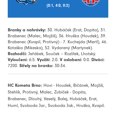
(0:1, 4:0, 0:2)
Branky a nahrávky:
30. Hubáček (Erat, Dopita), 31.
Brabenec (Malec, Mojžíš), 36. Hruška (Houdek), 39.
Brabenec (Kvapil, Protivný) - 7. Kuchejda (Mertl), 46.
Kotaška (Mikeska), 52. Vydarený (Martynek).
Rozhodčí:
Jeřábek, Souček – Rozlílek, Lhotský.
Vyloučení:
6:5.
Využití:
2:0.
V oslabení:
0:0.
Diváci:
7200.
Střely na branku:
30:34.
HC Kometa Brno:
Hovi - Houdek, Bičánek, Mojžíš,
Stehlík, Protivný, Malec, Zubíček - Dopita,
Brabenec, Dlouhý, Veselý, Balej, Hubáček, Erat,
Huml, Svoboda Jar., Svoboda Jak., Hruška, Kvapil.