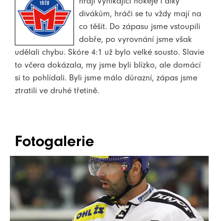
hrají vynikající hokeje i díky
divákům, hráči se tu vždy mají na
co těšit. Do zápasu jsme vstoupili
dobře, po vyrovnání jsme však
udělali chybu. Skóre 4:1 už bylo velké sousto. Slavie
to včera dokázala, my jsme byli blízko, ale domácí
si to pohlídali. Byli jsme málo důrazní, zápas jsme
ztratili ve druhé třetině.
Fotogalerie