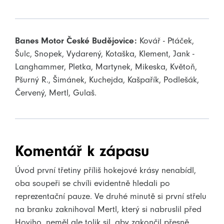
Banes Motor České Budějovice:
Kovář - Ptáček,
Šulc, Snopek, Vydarený, Kotaška, Klement, Jank -
Langhammer, Pletka, Martynek, Mikeska, Květoň,
Pšurný R., Šimánek, Kuchejda, Kašpařík, Podlešák,
Červený, Mertl, Gulaš.
Komentář k zápasu
Úvod první třetiny příliš hokejové krásy nenabídl,
oba soupeři se chvíli evidentně hledali po
reprezentační pauze. Ve druhé minutě si první střelu
na branku zaknihoval Mertl, který si nabruslil před
Hoviho, neměl ale tolik sil, aby zakončil přesně,