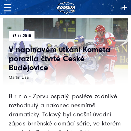
+
☰
17.11.2010
V napínavém utkání Kometa
porazila čtvrté České
Budějovice
Martin Lísal
B r n o - Zprvu ospalý, posléze zdánlivě
rozhodnutý a nakonec nesmírně
dramatický. Takový byl dnešní úvodní
zápas brněnské domácí série, ve kterém