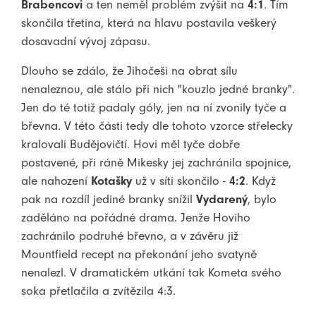
Brabencovi
a ten neměl problém zvýšit na
4:1
. Tím
skončila třetina, která na hlavu postavila veškerý
dosavadní vývoj zápasu.
Dlouho se zdálo, že Jihočeši na obrat sílu
nenaleznou, ale stálo při nich "kouzlo jedné branky".
Jen do té totiž padaly góly, jen na ní zvonily tyče a
břevna. V této části tedy dle tohoto vzorce střelecky
kralovali Budějovičtí. Hovi měl tyče dobře
postavené, při ráně Mikesky jej zachránila spojnice,
ale nahození
Kotašky
už v síti skončilo -
4:2
. Když
pak na rozdíl jediné branky snížil
Vydarený
, bylo
zaděláno na pořádné drama. Jenže Hoviho
zachránilo podruhé břevno, a v závěru již
Mountfield recept na překonání jeho svatyně
nenalezl. V dramatickém utkání tak Kometa svého
soka přetlačila a zvítězila 4:3.