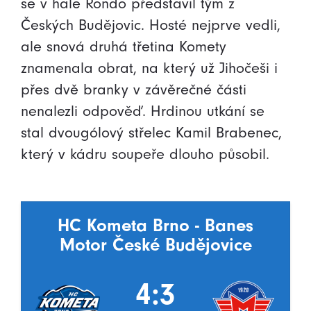
se v hale Rondo představil tým z
Českých Budějovic. Hosté nejprve vedli,
ale snová druhá třetina Komety
znamenala obrat, na který už Jihočeši i
přes dvě branky v závěrečné části
nenalezli odpověď. Hrdinou utkání se
stal dvougólový střelec Kamil Brabenec,
který v kádru soupeře dlouho působil.
HC Kometa Brno - Banes
Motor České Budějovice
4:3