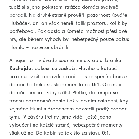
tudíž si s jeho pokusem strážce domácí svatyně
poradil. Na druhé straně prověřil pozornost Kováře
Hubáček, ani on však neměl tolik prostoru, kolik by
potřeboval. Pak dostala Kometa možnost přesilové
hry, ale během výhody byl nebezpečný pouze pokus
Humla – hosté se ubránili.
A nejen to – v úvodu sedmé minuty objel branku
Kuchejda
, pokusil se zaskočit Hoviho a kotouč
nakonec v síti opravdu skončil – s přispěním brusle
domácího beka se skóre měnilo na
0:1.
Opaření
domácí nechali záhy střílet Pletku, do tempa se
trochu paradoxně dostali až v prvním oslabení, kdy
zejména Huml s Brabencem pozvedli padlý prapor
týmu. V závěru třetiny jsme viděli ještě jedno
vyloučení na každé straně, nebezpečné momenty
však už ne. Do kabin se tak šlo za stavu 0:1.