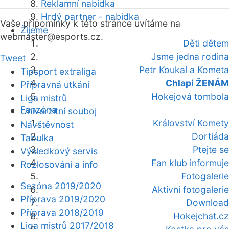
Reklamní nabídka
Hrdý partner - nabídka
Vaše připomínky k této stránce uvítáme na
Žijeme
webmaster
@esports.cz.
Děti dětem
Jsme jedna rodina
Tweet
Petr Koukal a Kometa
Tipsport extraliga
Chlapi ŽENÁM
Přípravná utkání
Hokejová tombola
Liga mistrů
Fanzóna
Univerzitní souboj
Království Komety
Návštěvnost
Dortiáda
Tabulka
Ptejte se
Výsledkový servis
Fan klub informuje
Rozlosování a info
Fotogalerie
Sezóna 2019/2020
Aktivní fotogalerie
Příprava 2019/2020
Download
Příprava 2018/2019
Hokejchat.cz
Liga mistrů 2017/2018