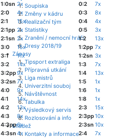
1:0sn
2x
0:2
7x
Soupiska
2:0
4x
0:3
8x
Změny v kádru
2:1
15x
0:4
4x
Realizační tým
2:1pp
2x
Statistiky
0:5
3x
Zranění / nemocní hráči
2:1sn
2x
1:2
13x
Dresy 2018/19
3:0
15x
1:2pp
7x
Zápasy
3:1
11x
1:2sn
3x
Tipsport extraliga
3:2
14x
1:3
7x
Přípravná utkání
3:2pp
9x
1:4
13x
Liga mistrů
3:2sn
7x
1:5
1x
Univerzitní souboj
4:0
9x
1:6
1x
Návštěvnost
4:1
14x
1:8
1x
Tabulka
4:2
13x
2:3
15x
Výsledkový servis
4:3
8x
2:3pp
10x
Rozlosování a info
4:3pp
6x
2:3sn
10x
Mládež
4:3sn
4x
2:4
7x
Kontakty a informace