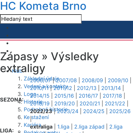
HC Kometa Brno
Zápasy »
Výsledky
extraligy
Klub
Základní údaje
2006/07
|
2007/08
|
2008/09
|
2009/10
|
Vedení a kontakty
2010/11
|
2011/12
|
2012/13
|
2013/14
|
Logo
2014/15
|
2015/16
|
2016/17
|
2017/18
|
SEZONA:
Historie
2018/19
|
2019/20
|
2020/21
|
2021/22
|
Podrobná historie
2022/23
|
2023/24
|
2024/25
|
2025/26
Ke stažení
|
Kariéra
extraliga
|
1.liga
|
2.liga západ
|
2.liga
LIGA:
Redakce webu