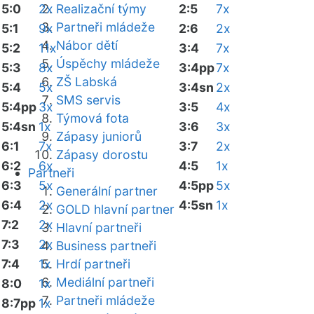
5:0
2x
Realizační týmy
2:5
7x
Partneři mládeže
5:1
9x
2:6
2x
Nábor dětí
5:2
11x
3:4
7x
Úspěchy mládeže
5:3
8x
3:4pp
7x
ZŠ Labská
5:4
5x
3:4sn
2x
SMS servis
5:4pp
3x
3:5
4x
Týmová fota
5:4sn
1x
3:6
3x
Zápasy juniorů
6:1
7x
3:7
2x
Zápasy dorostu
6:2
6x
4:5
1x
Partneři
6:3
5x
4:5pp
5x
Generální partner
6:4
2x
4:5sn
1x
GOLD hlavní partner
7:2
2x
Hlavní partneři
7:3
2x
Business partneři
7:4
1x
Hrdí partneři
Mediální partneři
8:0
1x
Partneři mládeže
8:7pp
1x