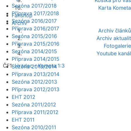
Kostka pro vás
Sezóna 2017/2018
Karta Kometa
Příprava 2017/2018
Fanshop
Sezóna 2016/2017
Archiv
Příprava 2016/2017
Archiv článků
Sezóna 2015/2016
Archiv aktualit
Příprava 2015/2016
Fotogalerie
Sezóna 2014/2015
Youtube kanál
Příprava 2014/2015
ČF1:
Hradec - Kometa 1:3
Sezóna 2013/2014
Příprava 2013/2014
Sezóna 2012/2013
Příprava 2012/2013
EHT 2012
Sezóna 2011/2012
Příprava 2011/2012
EHT 2011
Sezóna 2010/2011