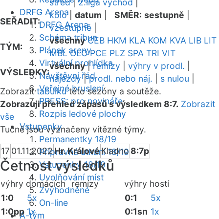
střed
|
2.liga východ
|
DRFG Arena
kolo
|
datum
|
SMĚR:
sestupně
|
SEŘADIT:
DRFG Arena
vzestupně
|
Schéma tribun
všechny
CEB
HKM
KLA
KOM
KVA
LIB
LIT
TÝM:
Plánek areny
MBL
OLO
PCE
PLZ
SPA
TRI
VIT
Virtuální prohlídka
všechny
|
remízy
|
výhry v prodl.
|
VÝSLEDKY:
Návštěvní řád
nájezdy
|
prodl. nebo náj.
|
s nulou
|
Veřejné bruslení
Zobrazit
tabulku
této sezóny a soutěže.
PRESS: pro novináře
Zobrazuji přehled zápasů s výsledkem 8:7.
Zobrazit
Rozpis ledové plochy
vše
Vstupenky
Tučně jsou vyznačeny vítězné týmy.
Permanentky 18/19
17
01.11.2022
Hr. Králové
Kladno
8:7p
Přípravná utkání 18/19
Četnost výsledků
Vstupenky 18/19
Uvolňování míst
výhry domácích
remízy
výhry hostí
Zvýhodněné
1:0
5x
0:1
5x
On-line
1:0pp
1x
0:1sn
1x
A-tým