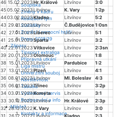
46
15.02.2023
Hr. Králové
Litvínov
3:0
Soupiska
45
05.02.2023
Litvínov
K. Vary
1:2p
Změny v kádru
44
03.02.2023
Kladno
Litvínov
5:2
Realizační tým
43
29.01.2023
Litvínov
Č.Budějovice
1:0sn
Statistiky
Zranění / nemocní hráči
42
27.01.2023
Liberec
Litvínov
5:1
Dresy 2018/19
41
25.01.2023
Sparta
Litvínov
3:2
Zápasy
40
22.01.2023
Vítkovice
Litvínov
2:3sn
Tipsport extraliga
39
20.01.2023
Olomouc
Litvínov
1:8
Přípravná utkání
38
15.01.2023
Litvínov
Pardubice
1:2
Liga mistrů
37
13.01.2023
Plzeň
Litvínov
4:1
Univerzitní souboj
36
08.01.2023
Litvínov
Ml. Boleslav
4:3
Návštěvnost
35
06.01.2023
Třinec
Litvínov
3:2p
Tabulka
34
03.01.2023
Výsledkový servis
Kometa
Litvínov
3:1
Rozlosování a info
33
30.12.2022
Litvínov
Hr. Králové
2:3p
Mládež
32
28.12.2022
K. Vary
Litvínov
3:0
Kontakty a informace
31
26.12.2022
Litvínov
Kladno
2:3