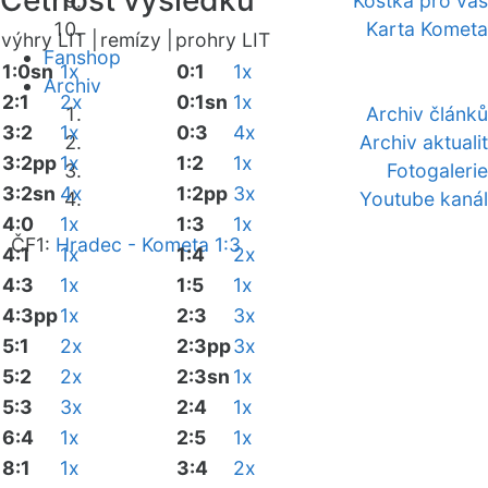
Četnost výsledků
Kostka pro vás
Karta Kometa
výhry LIT |
remízy |
prohry LIT
Fanshop
1:0sn
1x
0:1
1x
Archiv
2:1
2x
0:1sn
1x
Archiv článků
3:2
1x
0:3
4x
Archiv aktualit
3:2pp
1x
1:2
1x
Fotogalerie
3:2sn
4x
1:2pp
3x
Youtube kanál
4:0
1x
1:3
1x
ČF1:
Hradec - Kometa 1:3
4:1
1x
1:4
2x
4:3
1x
1:5
1x
4:3pp
1x
2:3
3x
5:1
2x
2:3pp
3x
5:2
2x
2:3sn
1x
5:3
3x
2:4
1x
6:4
1x
2:5
1x
8:1
1x
3:4
2x