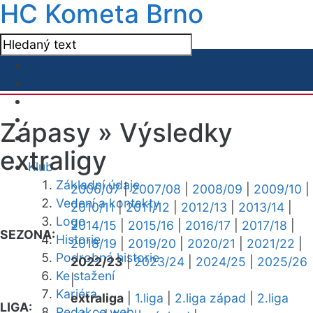
HC Kometa Brno
Zápasy »
Výsledky
extraligy
Klub
Základní údaje
2006/07
|
2007/08
|
2008/09
|
2009/10
|
Vedení a kontakty
2010/11
|
2011/12
|
2012/13
|
2013/14
|
Logo
2014/15
|
2015/16
|
2016/17
|
2017/18
|
SEZONA:
Historie
2018/19
|
2019/20
|
2020/21
|
2021/22
|
Podrobná historie
2022/23
|
2023/24
|
2024/25
|
2025/26
Ke stažení
|
Kariéra
extraliga
|
1.liga
|
2.liga západ
|
2.liga
LIGA:
Redakce webu