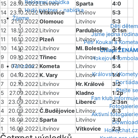
Reklamní nabídka
15
28.10.2022
Litvínov
Sparta
4:0
Hrdý partner - nabídka
14
23.10.2022
Vítkovice
Litvínov
5:3
Žijeme
13
21.10.2022
Olomouc
Litvínov
5:3
Děti dětem
12
18.10.2022
Litvínov
Pardubice
0:1sn
Jsme jedna rodina
11
16.10.2022
Plzeň
Litvínov
4:3
Petr Koukal a Kometa
10
14.10.2022
Litvínov
Ml. Boleslav
3:4
Chlapi ŽENÁM
9
09.10.2022
Třinec
Litvínov
4:1
Hokejová tombola
8
07.10.2022
Fanzóna
Kometa
Litvínov
5:4
Království Komety
6
04.10.2022
K. Vary
Litvínov
1:4
Dortiáda
7
02.10.2022
Litvínov
Hr. Králové
3:2
Ptejte se
5
27.09.2022
Litvínov
Kladno
1:2p
Fan klub informuje
3
23.09.2022
Litvínov
Liberec
2:3sn
Fotogalerie
4
20.09.2022
Č.Budějovice
Litvínov
6:3
Aktivní fotogalerie
2
18.09.2022
Sparta
Litvínov
3:0
Download
1
16.09.2022
Litvínov
Vítkovice
2:3
Hokejchat.cz