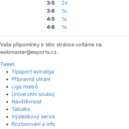
3:5
2x
3:6
1x
4:5
1x
4:6
1x
Vaše připomínky k této stránce uvítáme na
webmaster
@esports.cz.
Tweet
Tipsport extraliga
Přípravná utkání
Liga mistrů
Univerzitní souboj
Návštěvnost
Tabulka
Výsledkový servis
Rozlosování a info