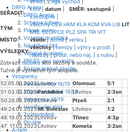
střed
|
2.liga východ
|
DRFG Arena
kolo
|
datum
|
SMĚR:
sestupně
|
SEŘADIT:
DRFG Arena
vzestupně
|
Schéma tribun
všechny
CEB
HKM
KLA
KOM
KVA
LIB
LIT
TÝM:
Plánek areny
MBL
OLO
PCE
PLZ
SPA
TRI
VIT
Virtuální prohlídka
MÍSTO:
všude
|
doma
|
venku
|
Návštěvní řád
všechny
|
remízy
|
výhry v prodl.
|
VÝSLEDKY:
Veřejné bruslení
nájezdy
|
prodl. nebo náj.
|
s nulou
|
PRESS: pro novináře
Zobrazit
tabulku
této sezóny a soutěže.
Rozpis ledové plochy
Tučně je vyznačen tým soupeře.
Vstupenky
52
05.03.2023
Litvínov
Olomouc
5:1
Permanentky 18/19
Přípravná utkání 18/19
51
03.03.2023
Pardubice
Litvínov
2:3sn
Vstupenky 18/19
50
26.02.2023
Litvínov
Plzeň
2:1
Uvolňování míst
49
24.02.2023
Ml. Boleslav
Litvínov
1:2
Zvýhodněné
48
19.02.2023
Litvínov
Třinec
4:3p
On-line
47
17.02.2023
Litvínov
Kometa
3:2sn
A-tým