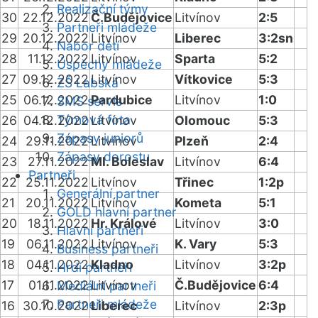
Realizační týmy
30
22.12.2022
Č.Budějovice
Litvínov
2:5
Partneři mládeže
29
20.12.2022
Litvínov
Liberec
3:2sn
Nábor dětí
28
11.12.2022
Litvínov
Sparta
5:2
Úspěchy mládeže
27
09.12.2022
Litvínov
Vítkovice
5:3
ZŠ Labská
25
06.12.2022
Pardubice
Litvínov
1:0
SMS servis
Týmová fota
26
04.12.2022
Litvínov
Olomouc
5:3
Zápasy juniorů
24
29.11.2022
Litvínov
Plzeň
2:4
Zápasy dorostu
23
27.11.2022
Ml. Boleslav
Litvínov
6:4
Partneři
22
25.11.2022
Litvínov
Třinec
1:2p
Generální partner
21
20.11.2022
Litvínov
Kometa
5:1
GOLD hlavní partner
20
18.11.2022
Hr. Králové
Litvínov
3:0
Hlavní partneři
19
06.11.2022
Litvínov
K. Vary
5:3
Business partneři
18
04.11.2022
Kladno
Litvínov
3:2p
Hrdí partneři
17
01.11.2022
Litvínov
Č.Budějovice
6:4
Mediální partneři
Partneři mládeže
16
30.10.2022
Liberec
Litvínov
2:3p