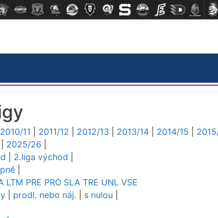
igy
2010/11
|
2011/12
|
2012/13
|
2013/14
|
2014/15
|
2015
|
2025/26
|
ed
|
2.liga východ
|
upně
|
A
LTM
PRE
PRO
SLA
TRE
UNL
VSE
dy
|
prodl. nebo náj.
|
s nulou
|