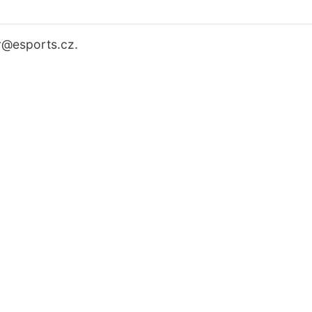
r
@esports.cz.