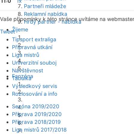
11:0
1x
Partneři mládeže
Reklamní nabídka
Vaše připomínky k této stránce uvítáme na webmaste
Hrdý partner - nabídka
Žijeme
Tweet
Tipsport extraliga
Přípravná utkání
Liga mistrů
Univerzitní souboj
Návštěvnost
Fanzóna
Tabulka
Výsledkový servis
Rozlosování a info
Sezóna 2019/2020
Příprava 2019/2020
Příprava 2018/2019
Liga mistrů 2017/2018