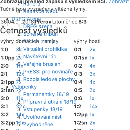
Zobrazuji přehled zápasů s výsledkem 8:3.
Zobrazit
Kariéra
Tučně jsou vyznačeny vítězné týmy.
Redakce webu
DRFG Arena
36
04.01.2018
Přerov
Litoměřice
8:3
DRFG Arena
Četnost výsledků
Schéma tribun
výhry domácích
remízy
výhry hostí
Plánek areny
Virtuální prohlídka
1:0
3x
0:1
2x
Návštěvní řád
1:0pp
2x
0:1sn
1x
Veřejné bruslení
2:0
11x
0:2
4x
PRESS: pro novináře
2:1
12x
0:3
3x
Rozpis ledové plochy
2:1pp
7x
0:4
4x
Vstupenky
2:1sn
7x
0:5
2x
Permanentky 18/19
3:0
11x
0:6
1x
Přípravná utkání 18/19
3:1
22x
1:2
14x
Vstupenky 18/19
3:2
14x
1:2pp
1x
Uvolňování míst
3:2pp
10x
1:2sn
2x
Zvýhodněné