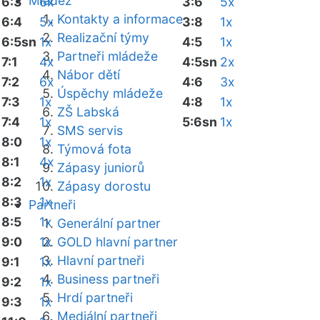
Mládež
6:3
6x
3:6
5x
Kontakty a informace
6:4
5x
3:8
1x
Realizační týmy
6:5sn
1x
4:5
1x
Partneři mládeže
7:1
4x
4:5sn
2x
Nábor dětí
7:2
6x
4:6
3x
Úspěchy mládeže
7:3
1x
4:8
1x
ZŠ Labská
7:4
1x
5:6sn
1x
SMS servis
8:0
1x
Týmová fota
8:1
4x
Zápasy juniorů
8:2
1x
Zápasy dorostu
8:3
1x
Partneři
8:5
1x
Generální partner
9:0
1x
GOLD hlavní partner
Hlavní partneři
9:1
1x
Business partneři
9:2
1x
Hrdí partneři
9:3
1x
Mediální partneři