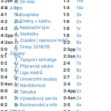
3:2sn
3x
1:3
15x
On-line
4:0
5x
1:4
14x
A-tým
4:1
14x
Soupiska
1:5
3x
Změny v kádru
4:2
20x
1:6
2x
Realizační tým
4:3
8x
1:8
1x
Statistiky
4:3pp
3x
1:9
3x
Zranění / nemocní hráči
4:3sn
3x
2:3
9x
Dresy 2018/19
5:0
1x
2:3pp
7x
Zápasy
5:1
10x
2:3sn
6x
Tipsport extraliga
5:2
4x
2:4
7x
Přípravná utkání
5:3
4x
2:5
8x
Liga mistrů
5:4
6x
2:7
2x
Univerzitní souboj
5:4sn
3x
3:4
3x
Návštěvnost
6:0
2x
3:4pp
2x
Tabulka
6:1
3x
3:4sn
2x
Výsledkový servis
6:2
3x
Rozlosování a info
3:5
4x