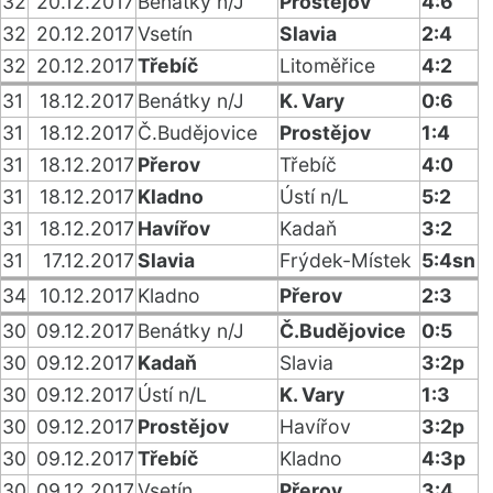
32
20.12.2017
Benátky n/J
Prostějov
4:6
32
20.12.2017
Vsetín
Slavia
2:4
32
20.12.2017
Třebíč
Litoměřice
4:2
31
18.12.2017
Benátky n/J
K. Vary
0:6
31
18.12.2017
Č.Budějovice
Prostějov
1:4
31
18.12.2017
Přerov
Třebíč
4:0
31
18.12.2017
Kladno
Ústí n/L
5:2
31
18.12.2017
Havířov
Kadaň
3:2
31
17.12.2017
Slavia
Frýdek-Místek
5:4sn
34
10.12.2017
Kladno
Přerov
2:3
30
09.12.2017
Benátky n/J
Č.Budějovice
0:5
30
09.12.2017
Kadaň
Slavia
3:2p
30
09.12.2017
Ústí n/L
K. Vary
1:3
30
09.12.2017
Prostějov
Havířov
3:2p
30
09.12.2017
Třebíč
Kladno
4:3p
30
09.12.2017
Vsetín
Přerov
3:4