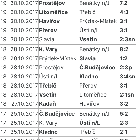
19
30.10.2017
Prostějov
Benátky n/J
7:2
19
30.10.2017
Litoměřice
Třebíč
4:3
19
30.10.2017
Havířov
Frýdek-Místek
3:1
19
30.10.2017
Přerov
Ústí n/L
3:1
19
30.10.2017
Slavia
Vsetín
2:3sn
18
28.10.2017
K. Vary
Benátky n/J
8:2
18
28.10.2017
Frýdek-Místek
Slavia
1:2
18
28.10.2017
Prostějov
Č.Budějovice
2:3p
18
28.10.2017
Ústí n/L
Kladno
3:4sn
18
28.10.2017
Třebíč
Přerov
3:1
18
28.10.2017
Vsetín
Litoměřice
2:1sn
18
27.10.2017
Kadaň
Havířov
3:2
17
25.10.2017
Č.Budějovice
Benátky n/J
5:2
17
25.10.2017
K. Vary
Ústí n/L
2:3
17
25.10.2017
Kladno
Třebíč
2:1