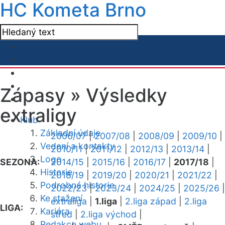
HC Kometa Brno
Zápasy »
Výsledky
extraligy
Klub
Základní údaje
2006/07
|
2007/08
|
2008/09
|
2009/10
|
Vedení a kontakty
2010/11
|
2011/12
|
2012/13
|
2013/14
|
Logo
SEZONA:
2014/15
|
2015/16
|
2016/17
|
2017/18
|
Historie
2018/19
|
2019/20
|
2020/21
|
2021/22
|
Podrobná historie
2022/23
|
2023/24
|
2024/25
|
2025/26
|
Ke stažení
extraliga
|
1.liga
|
2.liga západ
|
2.liga
LIGA:
Kariéra
střed
|
2.liga východ
|
Redakce webu