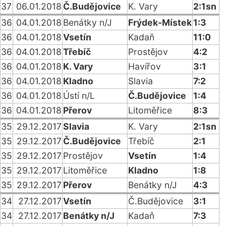
37
06.01.2018
Č.Budějovice
K. Vary
2:1sn
36
04.01.2018
Benátky n/J
Frýdek-Místek
1:3
36
04.01.2018
Vsetín
Kadaň
11:0
36
04.01.2018
Třebíč
Prostějov
4:2
36
04.01.2018
K. Vary
Havířov
3:1
36
04.01.2018
Kladno
Slavia
7:2
36
04.01.2018
Ústí n/L
Č.Budějovice
1:4
36
04.01.2018
Přerov
Litoměřice
8:3
35
29.12.2017
Slavia
K. Vary
2:1sn
35
29.12.2017
Č.Budějovice
Třebíč
2:1
35
29.12.2017
Prostějov
Vsetín
1:4
35
29.12.2017
Litoměřice
Kladno
1:8
35
29.12.2017
Přerov
Benátky n/J
4:3
34
27.12.2017
Vsetín
Č.Budějovice
3:1
34
27.12.2017
Benátky n/J
Kadaň
7:3