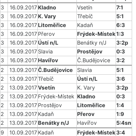
3
16.09.2017
Kladno
Vsetín
7:1
3
16.09.2017
K. Vary
Třebíč
5:1
3
16.09.2017
Litoměřice
Kadaň
6:3
3
16.09.2017
Přerov
Frýdek-Místek
1:3
3
16.09.2017
Ústí n/L
Benátky n/J
3:2p
3
16.09.2017
Slavia
Prostějov
0:3
3
16.09.2017
Havířov
Č.Budějovice
3:2
2
13.09.2017
Č.Budějovice
Slavia
5:1
2
13.09.2017
Třebíč
Ústí n/L
3:6
2
13.09.2017
Vsetín
K. Vary
3:2p
2
13.09.2017
Frýdek-Místek
Kladno
0:3
2
13.09.2017
Prostějov
Litoměřice
1:4
2
13.09.2017
Kadaň
Přerov
1:9
2
13.09.2017
Benátky n/J
Havířov
5:4sn
9
10.09.2017
Kadaň
Frýdek-Místek
3:4