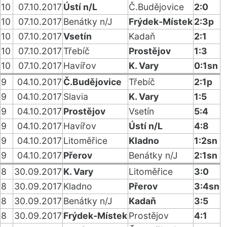
10
07.10.2017
Ústí n/L
Č.Budějovice
2:0
10
07.10.2017
Benátky n/J
Frýdek-Místek
2:3p
10
07.10.2017
Vsetín
Kadaň
2:1
10
07.10.2017
Třebíč
Prostějov
1:3
10
07.10.2017
Havířov
K. Vary
0:1sn
9
04.10.2017
Č.Budějovice
Třebíč
2:1p
9
04.10.2017
Slavia
K. Vary
1:5
9
04.10.2017
Prostějov
Vsetín
5:4
9
04.10.2017
Havířov
Ústí n/L
4:8
9
04.10.2017
Litoměřice
Kladno
1:2sn
9
04.10.2017
Přerov
Benátky n/J
2:1sn
8
30.09.2017
K. Vary
Litoměřice
3:0
8
30.09.2017
Kladno
Přerov
3:4sn
8
30.09.2017
Benátky n/J
Kadaň
3:5
8
30.09.2017
Frýdek-Místek
Prostějov
4:1