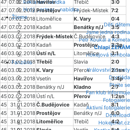
47
07.02.2018
Reklamní nabídka
Havířov
Třebíč
3:0
Hrdý partner - nabídka
47
07.02.2018
Prostějov
Frýdek-Místek
7:2
Žijeme
47
07.02.2018
Litoměřice
K. Vary
0:4
Děti dětem
47
07.02.2018
Kadaň
Benátky n/J
3:5
Jsme jedna rodina
46
03.02.2018
Frýdek-Místek
Č.Budějovice
4:3
Petr Koukal a Kometa
46
03.02.2018
Kadaň
Prostějov
2:3p
Chlapi ŽENÁM
46
03.02.2018
Ústí n/L
Litoměřice
3:1
Hokejová tombola
46
03.02.2018
Třebíč
Slavia
2:0
Fanzóna
Království Komety
46
03.02.2018
K. Vary
Přerov
2:1sn
Dortiáda
46
03.02.2018
Vsetín
Havířov
3:4p
Ptejte se
46
03.02.2018
Benátky n/J
Kladno
2:7
Fan klub informuje
45
02.02.2018
Ústí n/L
Přerov
1:2sn
Fotogalerie
45
31.01.2018
Č.Budějovice
Kadaň
8:1
Aktivní fotogalerie
45
31.01.2018
Prostějov
Benátky n/J
6:0
Download
45
31.01.2018
Litoměřice
Třebíč
4:2
Hokejchat.cz
45
31.01.2018
Slavia
Vsetín
5:4