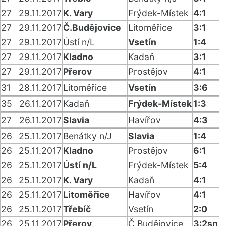
27
29.11.2017
K. Vary
Frýdek-Místek
4:1
27
29.11.2017
Č.Budějovice
Litoměřice
3:1
27
29.11.2017
Ústí n/L
Vsetín
1:4
27
29.11.2017
Kladno
Kadaň
3:1
27
29.11.2017
Přerov
Prostějov
4:1
31
28.11.2017
Litoměřice
Vsetín
3:6
35
26.11.2017
Kadaň
Frýdek-Místek
1:3
27
26.11.2017
Slavia
Havířov
4:3
26
25.11.2017
Benátky n/J
Slavia
1:4
26
25.11.2017
Kladno
Prostějov
6:1
26
25.11.2017
Ústí n/L
Frýdek-Místek
5:4
26
25.11.2017
K. Vary
Kadaň
4:1
26
25.11.2017
Litoměřice
Havířov
4:1
26
25.11.2017
Třebíč
Vsetín
2:0
26
25.11.2017
Přerov
Č.Budějovice
3:2sn