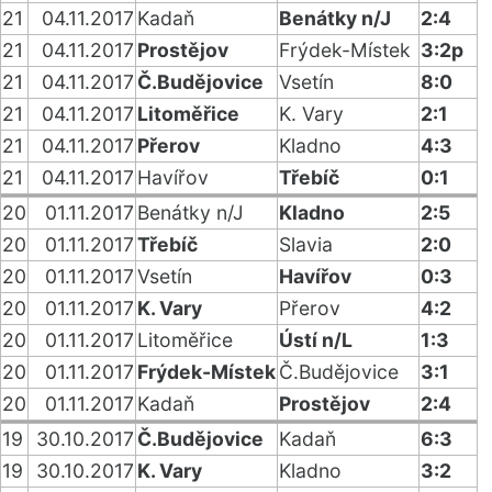
21
04.11.2017
Kadaň
Benátky n/J
2:4
21
04.11.2017
Prostějov
Frýdek-Místek
3:2p
21
04.11.2017
Č.Budějovice
Vsetín
8:0
21
04.11.2017
Litoměřice
K. Vary
2:1
21
04.11.2017
Přerov
Kladno
4:3
21
04.11.2017
Havířov
Třebíč
0:1
20
01.11.2017
Benátky n/J
Kladno
2:5
20
01.11.2017
Třebíč
Slavia
2:0
20
01.11.2017
Vsetín
Havířov
0:3
20
01.11.2017
K. Vary
Přerov
4:2
20
01.11.2017
Litoměřice
Ústí n/L
1:3
20
01.11.2017
Frýdek-Místek
Č.Budějovice
3:1
20
01.11.2017
Kadaň
Prostějov
2:4
19
30.10.2017
Č.Budějovice
Kadaň
6:3
19
30.10.2017
K. Vary
Kladno
3:2