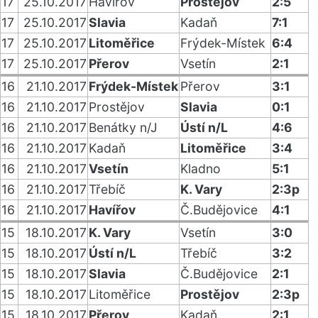
17
25.10.2017
Havířov
Prostějov
2:5
17
25.10.2017
Slavia
Kadaň
7:1
17
25.10.2017
Litoměřice
Frýdek-Místek
6:4
17
25.10.2017
Přerov
Vsetín
2:1
16
21.10.2017
Frýdek-Místek
Přerov
3:1
16
21.10.2017
Prostějov
Slavia
0:1
16
21.10.2017
Benátky n/J
Ústí n/L
4:6
16
21.10.2017
Kadaň
Litoměřice
3:4
16
21.10.2017
Vsetín
Kladno
5:1
16
21.10.2017
Třebíč
K. Vary
2:3p
16
21.10.2017
Havířov
Č.Budějovice
4:1
15
18.10.2017
K. Vary
Vsetín
3:0
15
18.10.2017
Ústí n/L
Třebíč
3:2
15
18.10.2017
Slavia
Č.Budějovice
2:1
15
18.10.2017
Litoměřice
Prostějov
2:3p
15
18.10.2017
Přerov
Kadaň
2:1