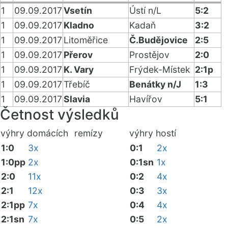
1
09.09.2017
Vsetín
Ústí n/L
5:2
1
09.09.2017
Kladno
Kadaň
3:2
1
09.09.2017
Litoměřice
Č.Budějovice
2:5
1
09.09.2017
Přerov
Prostějov
2:0
1
09.09.2017
K. Vary
Frýdek-Místek
2:1p
1
09.09.2017
Třebíč
Benátky n/J
1:3
1
09.09.2017
Slavia
Havířov
5:1
Četnost výsledků
výhry domácích
remízy
výhry hostí
1:0
3x
0:1
2x
1:0pp
2x
0:1sn
1x
2:0
11x
0:2
4x
2:1
12x
0:3
3x
2:1pp
7x
0:4
4x
2:1sn
7x
0:5
2x