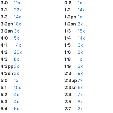
3:0
11x
0:6
1x
3:1
22x
1:2
14x
3:2
14x
1:2pp
1x
3:2pp
10x
1:2sn
2x
3:2sn
3x
1:3
15x
4:0
5x
1:4
14x
4:1
14x
1:5
3x
4:2
20x
1:6
2x
4:3
8x
1:8
1x
4:3pp
3x
1:9
3x
4:3sn
3x
2:3
9x
5:0
1x
2:3pp
7x
5:1
10x
2:3sn
6x
5:2
4x
2:4
7x
5:3
4x
2:5
8x
5:4
6x
2:7
2x