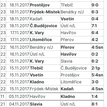
23
18.11.2017
Prostějov
Třebíč
9:0
23
18.11.2017
Frýdek-Místek
Benátky n/J
6:3
23
18.11.2017
Kadaň
Vsetín
0:4
23
18.11.2017
Č.Budějovice
Ústí n/L
7:1
23
17.11.2017
K. Vary
Havířov
6:4
23
17.11.2017
Litoměřice
Přerov
4:2
22
16.11.2017
Benátky n/J
Přerov
4:5sn
22
16.11.2017
Ústí n/L
Havířov
0:2
22
15.11.2017
K. Vary
Slavia
6:2
22
15.11.2017
Třebíč
Č.Budějovice
2:1p
22
15.11.2017
Vsetín
Prostějov
5:4sn
22
15.11.2017
Kladno
Litoměřice
3:0
22
15.11.2017
Frýdek-Místek
Kadaň
4:5sn
11
05.11.2017
Havířov
Kladno
1:4
21
04.11.2017
Slavia
Ústí n/L
8:1