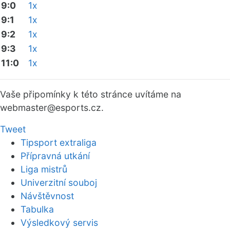
9:0
1x
9:1
1x
9:2
1x
9:3
1x
11:0
1x
Vaše připomínky k této stránce uvítáme na
webmaster
@esports.cz.
Tweet
Tipsport extraliga
Přípravná utkání
Liga mistrů
Univerzitní souboj
Návštěvnost
Tabulka
Výsledkový servis