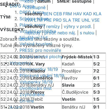
kolo
|
datum
|
SMĚR:
sestupně
|
SEŘADIT:
DRFG Arena
vzestupně
|
DRFG Arena
všechny
BEN
CEB
FRM
HAV
KAD
KLA
TÝM:
Schéma tribun
KVA
LTM
PRE
PRO
SLA
TRE
UNL
VSE
Plánek areny
všechny
|
remízy
|
výhry v prodl.
|
VÝSLEDKY:
Virtuální prohlídka
nájezdy
|
prodl. nebo náj.
|
s nulou
|
Návštěvní řád
Zobrazit
tabulku
této sezóny a soutěže.
Veřejné bruslení
Tučně jsou vyznačeny vítězné týmy.
PRESS: pro novináře
Rozpis ledové plochy
52
24.02.2018
Ústí n/L
Frýdek-Místek
1:3
Vstupenky
52
24.02.2018
K. Vary
Kadaň
5:2
Permanentky 18/19
52
24.02.2018
Kladno
Prostějov
7:2
Přípravná utkání 18/19
52
24.02.2018
Litoměřice
Havířov
6:1
Vstupenky 18/19
52
24.02.2018
Benátky n/J
Slavia
2:5
Uvolňování míst
52
24.02.2018
Přerov
Č.Budějovice
5:3
Zvýhodněné
52
24.02.2018
Třebíč
Vsetín
1:5
On-line
51
21.02.2018
Vsetín
Benátky n/J
9:1
A-tým