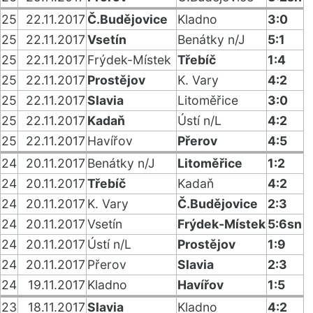
25
22.11.2017
Č.Budějovice
Kladno
3:0
25
22.11.2017
Vsetín
Benátky n/J
5:1
25
22.11.2017
Frýdek-Místek
Třebíč
1:4
25
22.11.2017
Prostějov
K. Vary
4:2
25
22.11.2017
Slavia
Litoměřice
3:0
25
22.11.2017
Kadaň
Ústí n/L
4:2
25
22.11.2017
Havířov
Přerov
4:5
24
20.11.2017
Benátky n/J
Litoměřice
1:2
24
20.11.2017
Třebíč
Kadaň
4:2
24
20.11.2017
K. Vary
Č.Budějovice
2:3
24
20.11.2017
Vsetín
Frýdek-Místek
5:6sn
24
20.11.2017
Ústí n/L
Prostějov
1:9
24
20.11.2017
Přerov
Slavia
2:3
24
19.11.2017
Kladno
Havířov
1:5
23
18.11.2017
Slavia
Kladno
4:2