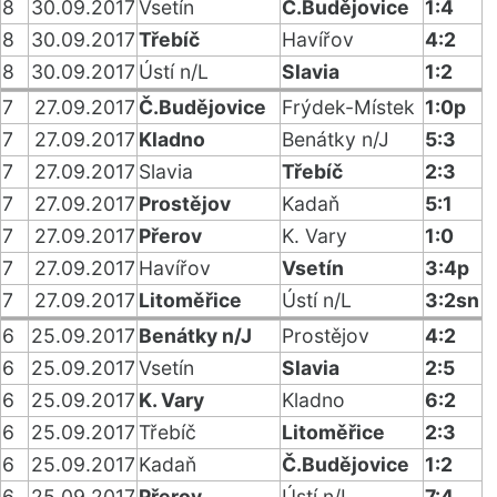
8
30.09.2017
Vsetín
Č.Budějovice
1:4
8
30.09.2017
Třebíč
Havířov
4:2
8
30.09.2017
Ústí n/L
Slavia
1:2
7
27.09.2017
Č.Budějovice
Frýdek-Místek
1:0p
7
27.09.2017
Kladno
Benátky n/J
5:3
7
27.09.2017
Slavia
Třebíč
2:3
7
27.09.2017
Prostějov
Kadaň
5:1
7
27.09.2017
Přerov
K. Vary
1:0
7
27.09.2017
Havířov
Vsetín
3:4p
7
27.09.2017
Litoměřice
Ústí n/L
3:2sn
6
25.09.2017
Benátky n/J
Prostějov
4:2
6
25.09.2017
Vsetín
Slavia
2:5
6
25.09.2017
K. Vary
Kladno
6:2
6
25.09.2017
Třebíč
Litoměřice
2:3
6
25.09.2017
Kadaň
Č.Budějovice
1:2
6
25.09.2017
Přerov
Ústí n/L
7:4