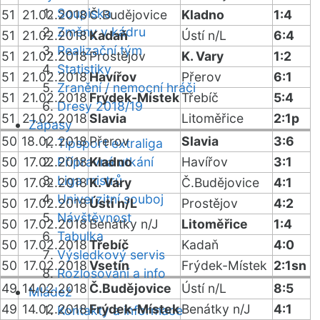
Soupiska
51
21.02.2018
Č.Budějovice
Kladno
1:4
Změny v kádru
51
21.02.2018
Kadaň
Ústí n/L
6:4
Realizační tým
51
21.02.2018
Prostějov
K. Vary
1:2
Statistiky
51
21.02.2018
Havířov
Přerov
6:1
Zranění / nemocní hráči
51
21.02.2018
Frýdek-Místek
Třebíč
5:4
Dresy 2018/19
51
21.02.2018
Slavia
Litoměřice
2:1p
Zápasy
50
18.02.2018
Přerov
Slavia
3:6
Tipsport extraliga
50
17.02.2018
Přípravná utkání
Kladno
Havířov
3:1
Liga mistrů
50
17.02.2018
K. Vary
Č.Budějovice
4:1
Univerzitní souboj
50
17.02.2018
Ústí n/L
Prostějov
4:2
Návštěvnost
50
17.02.2018
Benátky n/J
Litoměřice
1:4
Tabulka
50
17.02.2018
Třebíč
Kadaň
4:0
Výsledkový servis
50
17.02.2018
Vsetín
Frýdek-Místek
2:1sn
Rozlosování a info
49
14.02.2018
Č.Budějovice
Ústí n/L
8:5
Mládež
49
14.02.2018
Frýdek-Místek
Benátky n/J
4:1
Kontakty a informace