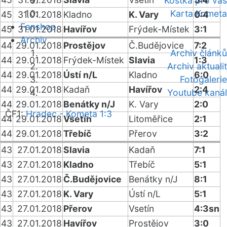
Kostka pro vás
Karta Kometa
45
31.01.2018
Kladno
K. Vary
0:4
Fanshop
45
31.01.2018
Havířov
Frýdek-Místek
3:1
Archiv
44
29.01.2018
Prostějov
Č.Budějovice
7:2
Archiv článků
44
29.01.2018
Frýdek-Místek
Slavia
1:3
Archiv aktualit
44
29.01.2018
Ústí n/L
Kladno
6:0
Fotogalerie
44
29.01.2018
Kadaň
Havířov
2:4
Youtube kanál
44
29.01.2018
Benátky n/J
K. Vary
2:0
ČF1:
Hradec - Kometa 1:3
44
29.01.2018
Vsetín
Litoměřice
2:1
44
29.01.2018
Třebíč
Přerov
3:2
43
27.01.2018
Slavia
Kadaň
7:1
43
27.01.2018
Kladno
Třebíč
5:1
43
27.01.2018
Č.Budějovice
Benátky n/J
8:1
43
27.01.2018
K. Vary
Ústí n/L
5:1
43
27.01.2018
Přerov
Vsetín
4:3sn
43
27.01.2018
Havířov
Prostějov
3:0