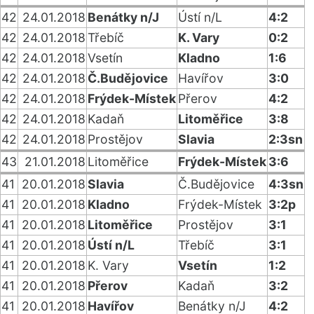
42
24.01.2018
Benátky n/J
Ústí n/L
4:2
42
24.01.2018
Třebíč
K. Vary
0:2
42
24.01.2018
Vsetín
Kladno
1:6
42
24.01.2018
Č.Budějovice
Havířov
3:0
42
24.01.2018
Frýdek-Místek
Přerov
4:2
42
24.01.2018
Kadaň
Litoměřice
3:8
42
24.01.2018
Prostějov
Slavia
2:3sn
43
21.01.2018
Litoměřice
Frýdek-Místek
3:6
41
20.01.2018
Slavia
Č.Budějovice
4:3sn
41
20.01.2018
Kladno
Frýdek-Místek
3:2p
41
20.01.2018
Litoměřice
Prostějov
3:1
41
20.01.2018
Ústí n/L
Třebíč
3:1
41
20.01.2018
K. Vary
Vsetín
1:2
41
20.01.2018
Přerov
Kadaň
3:2
41
20.01.2018
Havířov
Benátky n/J
4:2