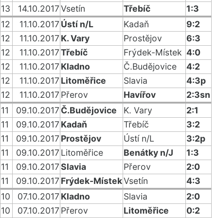
13
14.10.2017
Vsetín
Třebíč
1:3
12
11.10.2017
Ústí n/L
Kadaň
9:2
12
11.10.2017
K. Vary
Prostějov
6:3
12
11.10.2017
Třebíč
Frýdek-Místek
4:0
12
11.10.2017
Kladno
Č.Budějovice
4:2
12
11.10.2017
Litoměřice
Slavia
4:3p
12
11.10.2017
Přerov
Havířov
2:3sn
11
09.10.2017
Č.Budějovice
K. Vary
2:1
11
09.10.2017
Kadaň
Třebíč
3:2
11
09.10.2017
Prostějov
Ústí n/L
3:2p
11
09.10.2017
Litoměřice
Benátky n/J
1:3
11
09.10.2017
Slavia
Přerov
2:0
11
09.10.2017
Frýdek-Místek
Vsetín
4:3
10
07.10.2017
Kladno
Slavia
2:0
10
07.10.2017
Přerov
Litoměřice
0:2