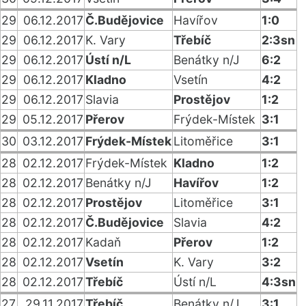
29
06.12.2017
Č.Budějovice
Havířov
1:0
29
06.12.2017
K. Vary
Třebíč
2:3sn
29
06.12.2017
Ústí n/L
Benátky n/J
6:2
29
06.12.2017
Kladno
Vsetín
4:2
29
06.12.2017
Slavia
Prostějov
1:2
29
05.12.2017
Přerov
Frýdek-Místek
3:1
30
03.12.2017
Frýdek-Místek
Litoměřice
3:1
28
02.12.2017
Frýdek-Místek
Kladno
1:2
28
02.12.2017
Benátky n/J
Havířov
1:2
28
02.12.2017
Prostějov
Litoměřice
3:1
28
02.12.2017
Č.Budějovice
Slavia
4:2
28
02.12.2017
Kadaň
Přerov
1:2
28
02.12.2017
Vsetín
K. Vary
3:2
28
02.12.2017
Třebíč
Ústí n/L
4:3sn
27
29.11.2017
Třebíč
Benátky n/J
3:1