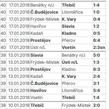
40
17.01.2018
Benátky n/J
Třebíč
1:4
40
17.01.2018
Č.Budějovice
Litoměřice
1:0
40
17.01.2018
Frýdek-Místek
K. Vary
0:4
40
17.01.2018
Havířov
Slavia
1:2
40
17.01.2018
Kadaň
Kladno
0:5
40
17.01.2018
Prostějov
Přerov
6:4
40
17.01.2018
Ústí n/L
Vsetín
2:3sn
39
13.01.2018
Slavia
Benátky n/J
5:0
39
13.01.2018
Frýdek-Místek
Ústí n/L
1:3
39
13.01.2018
Prostějov
Kladno
6:3
39
13.01.2018
Kadaň
K. Vary
2:4
39
13.01.2018
Č.Budějovice
Přerov
3:1
39
13.01.2018
Havířov
Litoměřice
5:4
39
13.01.2018
Vsetín
Třebíč
1:4
38
10.01.2018
Třebíč
Frýdek-Místek
2:0