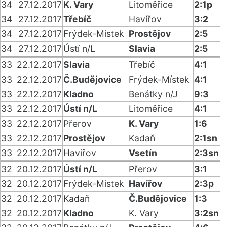
34
27.12.2017
K. Vary
Litoměřice
2:1p
34
27.12.2017
Třebíč
Havířov
3:2
34
27.12.2017
Frýdek-Místek
Prostějov
2:5
34
27.12.2017
Ústí n/L
Slavia
2:5
33
22.12.2017
Slavia
Třebíč
4:1
33
22.12.2017
Č.Budějovice
Frýdek-Místek
4:1
33
22.12.2017
Kladno
Benátky n/J
9:3
33
22.12.2017
Ústí n/L
Litoměřice
4:1
33
22.12.2017
Přerov
K. Vary
1:6
33
22.12.2017
Prostějov
Kadaň
2:1sn
33
22.12.2017
Havířov
Vsetín
2:3sn
32
20.12.2017
Ústí n/L
Přerov
3:1
32
20.12.2017
Frýdek-Místek
Havířov
2:3p
32
20.12.2017
Kadaň
Č.Budějovice
1:3
32
20.12.2017
Kladno
K. Vary
3:2sn