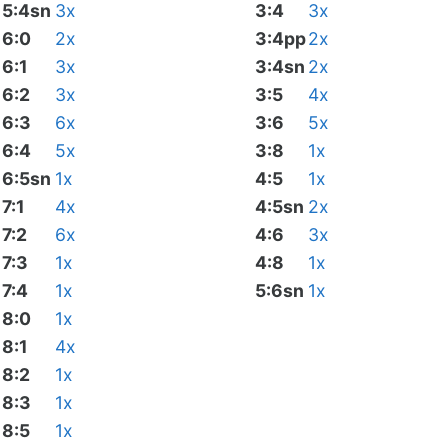
5:4sn
3x
3:4
3x
6:0
2x
3:4pp
2x
6:1
3x
3:4sn
2x
6:2
3x
3:5
4x
6:3
6x
3:6
5x
6:4
5x
3:8
1x
6:5sn
1x
4:5
1x
7:1
4x
4:5sn
2x
7:2
6x
4:6
3x
7:3
1x
4:8
1x
7:4
1x
5:6sn
1x
8:0
1x
8:1
4x
8:2
1x
8:3
1x
8:5
1x