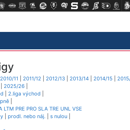
igy
2010/11
|
2011/12
|
2012/13
|
2013/14
|
2014/15
|
2015
|
2025/26
|
ed
|
2.liga východ
|
upně
|
A
LTM
PRE
PRO
SLA
TRE
UNL
VSE
dy
|
prodl. nebo náj.
|
s nulou
|