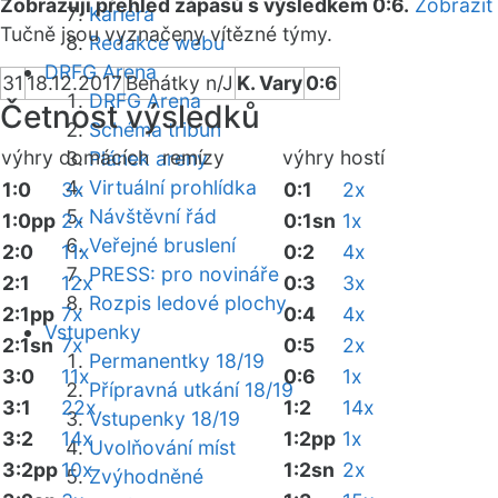
Zobrazuji přehled zápasů s výsledkem 0:6.
Zobrazit
Kariéra
Tučně jsou vyznačeny vítězné týmy.
Redakce webu
DRFG Arena
31
18.12.2017
Benátky n/J
K. Vary
0:6
DRFG Arena
Četnost výsledků
Schéma tribun
výhry domácích
remízy
výhry hostí
Plánek areny
Virtuální prohlídka
1:0
3x
0:1
2x
Návštěvní řád
1:0pp
2x
0:1sn
1x
Veřejné bruslení
2:0
11x
0:2
4x
PRESS: pro novináře
2:1
12x
0:3
3x
Rozpis ledové plochy
2:1pp
7x
0:4
4x
Vstupenky
2:1sn
7x
0:5
2x
Permanentky 18/19
3:0
11x
0:6
1x
Přípravná utkání 18/19
3:1
22x
1:2
14x
Vstupenky 18/19
3:2
14x
1:2pp
1x
Uvolňování míst
3:2pp
10x
1:2sn
2x
Zvýhodněné