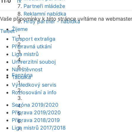
11:0
1x
Partneři mládeže
Reklamní nabídka
Vaše připomínky k této stránce uvítáme na webmaste
Hrdý partner - nabídka
Žijeme
Tweet
Tipsport extraliga
Přípravná utkání
Liga mistrů
Univerzitní souboj
Návštěvnost
Fanzóna
Tabulka
Výsledkový servis
Rozlosování a info
Sezóna 2019/2020
Příprava 2019/2020
Příprava 2018/2019
Liga mistrů 2017/2018