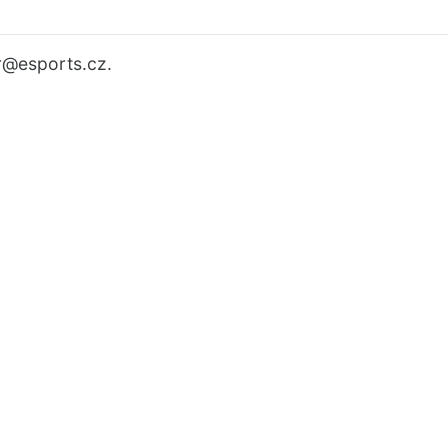
r
@esports.cz.