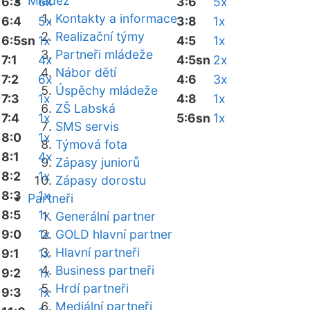
Mládež
6:3
6x
3:6
5x
Kontakty a informace
6:4
5x
3:8
1x
Realizační týmy
6:5sn
1x
4:5
1x
Partneři mládeže
7:1
4x
4:5sn
2x
Nábor dětí
7:2
6x
4:6
3x
Úspěchy mládeže
7:3
1x
4:8
1x
ZŠ Labská
7:4
1x
5:6sn
1x
SMS servis
8:0
1x
Týmová fota
8:1
4x
Zápasy juniorů
8:2
1x
Zápasy dorostu
8:3
1x
Partneři
8:5
1x
Generální partner
9:0
1x
GOLD hlavní partner
Hlavní partneři
9:1
1x
Business partneři
9:2
1x
Hrdí partneři
9:3
1x
Mediální partneři