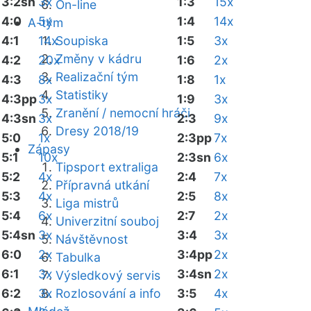
3:2sn
3x
1:3
15x
On-line
4:0
5x
1:4
14x
A-tým
4:1
14x
Soupiska
1:5
3x
Změny v kádru
4:2
20x
1:6
2x
Realizační tým
4:3
8x
1:8
1x
Statistiky
4:3pp
3x
1:9
3x
Zranění / nemocní hráči
4:3sn
3x
2:3
9x
Dresy 2018/19
5:0
1x
2:3pp
7x
Zápasy
5:1
10x
2:3sn
6x
Tipsport extraliga
5:2
4x
2:4
7x
Přípravná utkání
5:3
4x
2:5
8x
Liga mistrů
5:4
6x
2:7
2x
Univerzitní souboj
5:4sn
3x
3:4
3x
Návštěvnost
6:0
2x
3:4pp
2x
Tabulka
6:1
3x
3:4sn
2x
Výsledkový servis
6:2
3x
Rozlosování a info
3:5
4x