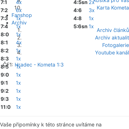
Kostka pro vás
7:1
4x
4:5sn
2x
Karta Kometa
7:2
6x
4:6
3x
Fanshop
7:3
1x
4:8
1x
Archiv
7:4
1x
5:6sn
1x
Archiv článků
8:0
1x
Archiv aktualit
8:1
4x
Fotogalerie
8:2
1x
Youtube kanál
8:3
1x
ČF1:
Hradec - Kometa 1:3
8:5
1x
9:0
1x
9:1
1x
9:2
1x
9:3
1x
11:0
1x
Vaše připomínky k této stránce uvítáme na