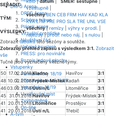
kolo
|
datum
|
SMĚR:
sestupně
|
SEŘADIT:
DRFG Arena
vzestupně
|
DRFG Arena
všechny
BEN
CEB
FRM
HAV
KAD
KLA
TÝM:
Schéma tribun
KVA
LTM
PRE
PRO
SLA
TRE
UNL
VSE
Plánek areny
všechny
|
remízy
|
výhry v prodl.
|
VÝSLEDKY:
Virtuální prohlídka
nájezdy
|
prodl. nebo náj.
|
s nulou
|
Návštěvní řád
Zobrazit
tabulku
této sezóny a soutěže.
Veřejné bruslení
Zobrazuji přehled zápasů s výsledkem 3:1.
Zobrazit
PRESS: pro novináře
vše
Rozpis ledové plochy
Tučně jsou vyznačeny vítězné týmy.
Vstupenky
50
17.02.2018
Kladno
Havířov
3:1
Permanentky 18/19
Přípravná utkání 18/19
48
10.02.2018
Frýdek-Místek
Kadaň
3:1
Vstupenky 18/19
46
03.02.2018
Ústí n/L
Litoměřice
3:1
Uvolňování míst
45
31.01.2018
Havířov
Frýdek-Místek
3:1
Zvýhodněné
41
20.01.2018
Litoměřice
Prostějov
3:1
On-line
41
20.01.2018
Ústí n/L
Třebíč
3:1
A-tým