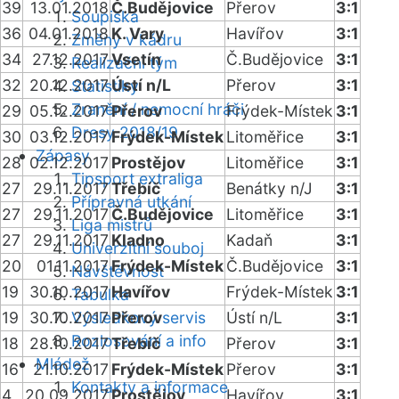
39
13.01.2018
Č.Budějovice
Přerov
3:1
Soupiska
36
04.01.2018
K. Vary
Havířov
3:1
Změny v kádru
34
27.12.2017
Vsetín
Č.Budějovice
3:1
Realizační tým
32
20.12.2017
Ústí n/L
Přerov
3:1
Statistiky
Zranění / nemocní hráči
29
05.12.2017
Přerov
Frýdek-Místek
3:1
Dresy 2018/19
30
03.12.2017
Frýdek-Místek
Litoměřice
3:1
Zápasy
28
02.12.2017
Prostějov
Litoměřice
3:1
Tipsport extraliga
27
29.11.2017
Třebíč
Benátky n/J
3:1
Přípravná utkání
27
29.11.2017
Č.Budějovice
Litoměřice
3:1
Liga mistrů
27
29.11.2017
Kladno
Kadaň
3:1
Univerzitní souboj
20
01.11.2017
Frýdek-Místek
Č.Budějovice
3:1
Návštěvnost
19
30.10.2017
Havířov
Frýdek-Místek
3:1
Tabulka
19
30.10.2017
Výsledkový servis
Přerov
Ústí n/L
3:1
Rozlosování a info
18
28.10.2017
Třebíč
Přerov
3:1
Mládež
16
21.10.2017
Frýdek-Místek
Přerov
3:1
Kontakty a informace
4
20.09.2017
Prostějov
Havířov
3:1