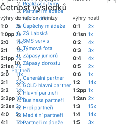
Realizační týmy
Četnost výsledků
Partneři mládeže
výhry domácích
remízy
výhry hostí
Nábor dětí
Úspěchy mládeže
1:0
3x
0:1
2x
ZŠ Labská
1:0pp
2x
0:1sn
1x
SMS servis
2:0
11x
0:2
4x
Týmová fota
2:1
12x
0:3
3x
Zápasy juniorů
2:1pp
7x
0:4
4x
Zápasy dorostu
2:1sn
7x
0:5
2x
Partneři
3:0
11x
0:6
1x
Generální partner
3:1
22x
1:2
14x
GOLD hlavní partner
3:2
14x
1:2pp
1x
Hlavní partneři
3:2pp
10x
1:2sn
2x
Business partneři
3:2sn
3x
1:3
15x
Hrdí partneři
4:0
5x
1:4
14x
Mediální partneři
4:1
14x
1:5
3x
Partneři mládeže