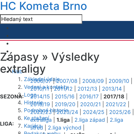
HC Kometa Brno
Zápasy »
Výsledky
extraligy
Klub
Základní údaje
2006/07
|
2007/08
|
2008/09
|
2009/10
|
Vedení a kontakty
2010/11
|
2011/12
|
2012/13
|
2013/14
|
Logo
SEZONA:
2014/15
|
2015/16
|
2016/17
|
2017/18
|
Historie
2018/19
|
2019/20
|
2020/21
|
2021/22
|
Podrobná historie
2022/23
|
2023/24
|
2024/25
|
2025/26
|
Ke stažení
extraliga
|
1.liga
|
2.liga západ
|
2.liga
LIGA:
Kariéra
střed
|
2.liga východ
|
Redakce webu