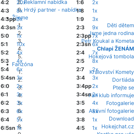
Reklamní nabídka
4:2
20x
1:6
2x
Hrdý partner - nabídka
4:3
8x
1:8
1x
Žijeme
4:3pp
3x
1:9
3x
Děti dětem
4:3sn
3x
2:3
9x
Jsme jedna rodina
5:0
1x
2:3pp
7x
Petr Koukal a Kometa
5:1
10x
2:3sn
6x
Chlapi ŽENÁM
5:2
4x
2:4
7x
Hokejová tombola
5:3
4x
2:5
8x
Fanzóna
5:4
6x
2:7
2x
Království Komety
5:4sn
3x
3:4
3x
Dortiáda
6:0
2x
3:4pp
2x
Ptejte se
6:1
3x
3:4sn
2x
Fan klub informuje
6:2
3x
3:5
4x
Fotogalerie
Aktivní fotogalerie
6:3
6x
3:6
5x
Download
6:4
5x
3:8
1x
Hokejchat.cz
6:5sn
1x
4:5
1x