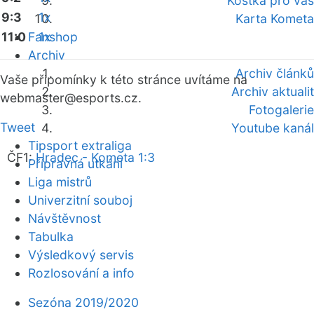
Kostka pro vás
9:3
1x
Karta Kometa
11:0
Fanshop
1x
Archiv
Archiv článků
Vaše připomínky k této stránce uvítáme na
Archiv aktualit
webmaster
@esports.cz.
Fotogalerie
Tweet
Youtube kanál
Tipsport extraliga
ČF1:
Hradec - Kometa 1:3
Přípravná utkání
Liga mistrů
Univerzitní souboj
Návštěvnost
Tabulka
Výsledkový servis
Rozlosování a info
Sezóna 2019/2020