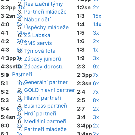
Realizační týmy
3:2pp
10x
1:2sn
2x
Partneři mládeže
3:2sn
3x
1:3
15x
Nábor dětí
4:0
5x
1:4
14x
Úspěchy mládeže
4:1
14x
1:5
3x
ZŠ Labská
4:2
20x
1:6
2x
SMS servis
4:3
8x
1:8
1x
Týmová fota
4:3pp
3x
1:9
3x
Zápasy juniorů
4:3sn
3x
Zápasy dorostu
2:3
9x
Partneři
5:0
1x
2:3pp
7x
Generální partner
5:1
10x
2:3sn
6x
GOLD hlavní partner
5:2
4x
2:4
7x
Hlavní partneři
5:3
4x
2:5
8x
Business partneři
5:4
6x
2:7
2x
Hrdí partneři
5:4sn
3x
3:4
3x
Mediální partneři
6:0
2x
3:4pp
2x
Partneři mládeže
6:1
3x
3:4sn
2x