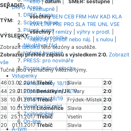
kolo
|
datum
|
SMĚR:
sestupně
|
SEŘADIT:
DRFG Arena
vzestupně
|
DRFG Arena
všechny
BEN
CEB
FRM
HAV
KAD
KLA
TÝM:
Schéma tribun
KVA
LTM
PRE
PRO
SLA
TRE
UNL
VSE
Plánek areny
všechny
|
remízy
|
výhry v prodl.
|
VÝSLEDKY:
Virtuální prohlídka
nájezdy
|
prodl. nebo náj.
|
s nulou
|
Návštěvní řád
Zobrazit
tabulku
této sezóny a soutěže.
Veřejné bruslení
Zobrazuji přehled zápasů s výsledkem 2:0.
Zobrazit
PRESS: pro novináře
vše
Rozpis ledové plochy
Tučně jsou vyznačeny vítězné týmy.
Vstupenky
46
03.02.2018
Třebíč
Slavia
2:0
Permanentky 18/19
Přípravná utkání 18/19
44
29.01.2018
Benátky n/J
K. Vary
2:0
Vstupenky 18/19
38
10.01.2018
Třebíč
Frýdek-Místek
2:0
Uvolňování míst
38
10.01.2018
Litoměřice
Slavia
2:0
Zvýhodněné
26
25.11.2017
Třebíč
Vsetín
2:0
On-line
20
01.11.2017
Třebíč
Slavia
2:0
A-tým