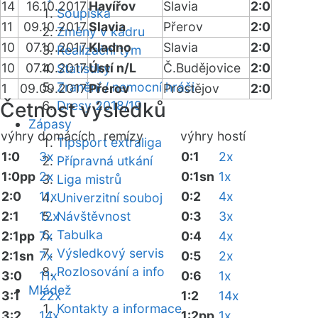
14
16.10.2017
Havířov
Slavia
2:0
Soupiska
11
09.10.2017
Slavia
Přerov
2:0
Změny v kádru
10
07.10.2017
Kladno
Slavia
2:0
Realizační tým
10
07.10.2017
Ústí n/L
Č.Budějovice
2:0
Statistiky
Zranění / nemocní hráči
1
09.09.2017
Přerov
Prostějov
2:0
Četnost výsledků
Dresy 2018/19
Zápasy
výhry domácích
remízy
výhry hostí
Tipsport extraliga
1:0
3x
0:1
2x
Přípravná utkání
1:0pp
2x
0:1sn
1x
Liga mistrů
2:0
11x
0:2
4x
Univerzitní souboj
2:1
12x
Návštěvnost
0:3
3x
Tabulka
2:1pp
7x
0:4
4x
Výsledkový servis
2:1sn
7x
0:5
2x
Rozlosování a info
3:0
11x
0:6
1x
Mládež
3:1
22x
1:2
14x
Kontakty a informace
3:2
14x
1:2pp
1x