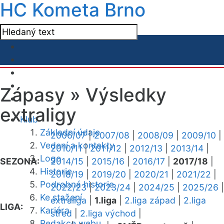
HC Kometa Brno
Zápasy »
Výsledky
extraligy
Klub
Základní údaje
2006/07
|
2007/08
|
2008/09
|
2009/10
|
Vedení a kontakty
2010/11
|
2011/12
|
2012/13
|
2013/14
|
Logo
SEZONA:
2014/15
|
2015/16
|
2016/17
|
2017/18
|
Historie
2018/19
|
2019/20
|
2020/21
|
2021/22
|
Podrobná historie
2022/23
|
2023/24
|
2024/25
|
2025/26
|
Ke stažení
extraliga
|
1.liga
|
2.liga západ
|
2.liga
LIGA:
Kariéra
střed
|
2.liga východ
|
Redakce webu