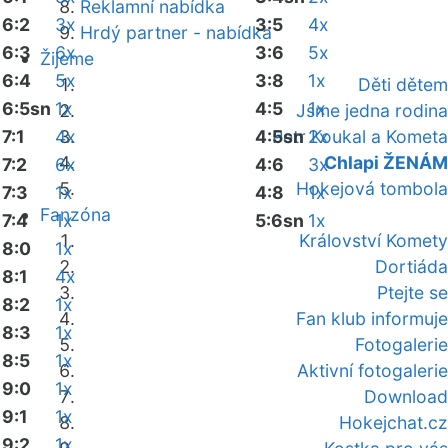
Reklamní nabídka
6:2
3x
3:5
4x
Hrdý partner - nabídka
6:3
6x
3:6
5x
Žijeme
6:4
5x
3:8
1x
Děti dětem
6:5sn
1x
4:5
1x
Jsme jedna rodina
7:1
4x
4:5sn
Petr Koukal a Kometa
2x
Chlapi ŽENÁM
7:2
6x
4:6
3x
Hokejová tombola
7:3
1x
4:8
1x
Fanzóna
7:4
1x
5:6sn
1x
Království Komety
8:0
1x
Dortiáda
8:1
4x
Ptejte se
8:2
1x
Fan klub informuje
8:3
1x
Fotogalerie
8:5
1x
Aktivní fotogalerie
9:0
1x
Download
9:1
1x
Hokejchat.cz
9:2
1x