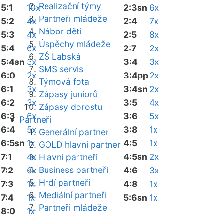
Realizační týmy
5:1
10x
2:3sn
6x
Partneři mládeže
5:2
4x
2:4
7x
Nábor dětí
5:3
4x
2:5
8x
Úspěchy mládeže
5:4
6x
2:7
2x
ZŠ Labská
5:4sn
3x
3:4
3x
SMS servis
6:0
2x
3:4pp
2x
Týmová fota
6:1
3x
3:4sn
2x
Zápasy juniorů
6:2
3x
3:5
4x
Zápasy dorostu
6:3
6x
3:6
5x
Partneři
6:4
5x
3:8
1x
Generální partner
6:5sn
1x
4:5
1x
GOLD hlavní partner
7:1
4x
4:5sn
2x
Hlavní partneři
Business partneři
7:2
6x
4:6
3x
Hrdí partneři
7:3
1x
4:8
1x
Mediální partneři
7:4
1x
5:6sn
1x
Partneři mládeže
8:0
1x