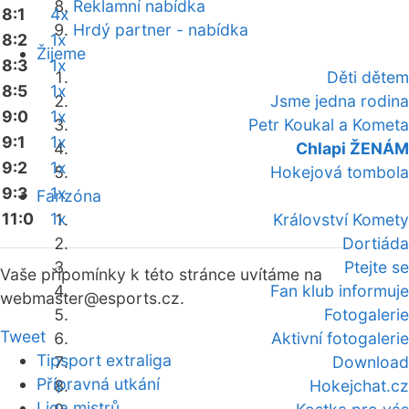
Reklamní nabídka
8:1
4x
Hrdý partner - nabídka
8:2
1x
Žijeme
8:3
1x
Děti dětem
8:5
1x
Jsme jedna rodina
9:0
1x
Petr Koukal a Kometa
9:1
1x
Chlapi ŽENÁM
9:2
1x
Hokejová tombola
9:3
1x
Fanzóna
11:0
1x
Království Komety
Dortiáda
Ptejte se
Vaše připomínky k této stránce uvítáme na
Fan klub informuje
webmaster
@esports.cz.
Fotogalerie
Tweet
Aktivní fotogalerie
Tipsport extraliga
Download
Přípravná utkání
Hokejchat.cz
Liga mistrů