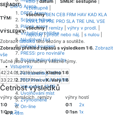
kolo
|
datum
|
SMĚR:
sestupně
|
SEŘADIT:
DRFG Arena
vzestupně
|
DRFG Arena
všechny
BEN
CEB
FRM
HAV
KAD
KLA
TÝM:
Schéma tribun
KVA
LTM
PRE
PRO
SLA
TRE
UNL
VSE
Plánek areny
všechny
|
remízy
|
výhry v prodl.
|
VÝSLEDKY:
Virtuální prohlídka
nájezdy
|
prodl. nebo náj.
|
s nulou
|
Návštěvní řád
Zobrazit
tabulku
této sezóny a soutěže.
Veřejné bruslení
Zobrazuji přehled zápasů s výsledkem 1:6.
Zobrazit
PRESS: pro novináře
vše
Rozpis ledové plochy
Tučně jsou vyznačeny vítězné týmy.
Vstupenky
42
24.01.2018
Vsetín
Kladno
1:6
Permanentky 18/19
Přípravná utkání 18/19
33
22.12.2017
Přerov
K. Vary
1:6
Četnost výsledků
Vstupenky 18/19
Uvolňování míst
výhry domácích
remízy
výhry hostí
Zvýhodněné
1:0
3x
0:1
2x
On-line
1:0pp
2x
0:1sn
1x
A-tým