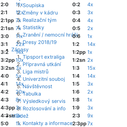
2:0
11x
0:2
4x
Soupiska
2:1
12x
0:3
3x
Změny v kádru
Realizační tým
2:1pp
7x
0:4
4x
Statistiky
2:1sn
7x
0:5
2x
Zranění / nemocní hráči
3:0
11x
0:6
1x
Dresy 2018/19
3:1
22x
1:2
14x
Zápasy
3:2
14x
1:2pp
1x
Tipsport extraliga
3:2pp
10x
1:2sn
2x
Přípravná utkání
3:2sn
3x
1:3
15x
Liga mistrů
4:0
5x
1:4
14x
Univerzitní souboj
4:1
14x
1:5
3x
Návštěvnost
4:2
20x
1:6
2x
Tabulka
4:3
8x
1:8
1x
Výsledkový servis
4:3pp
3x
1:9
3x
Rozlosování a info
4:3sn
3x
2:3
9x
Mládež
Kontakty a informace
5:0
1x
2:3pp
7x