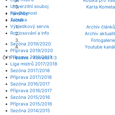
Kostka pro vás
Univerzitní souboj
Karta Kometa
Návštěvnost
Fanshop
Tabulka
Archiv
Výsledkový servis
Archiv článků
Rozlosování a info
Archiv aktualit
Fotogalerie
Sezóna 2019/2020
Youtube kanál
Příprava 2019/2020
Příprava 2018/2019
ČF1:
Hradec - Kometa 1:3
Liga mistrů 2017/2018
Sezóna 2017/2018
Příprava 2017/2018
Sezóna 2016/2017
Příprava 2016/2017
Sezóna 2015/2016
Příprava 2015/2016
Sezóna 2014/2015