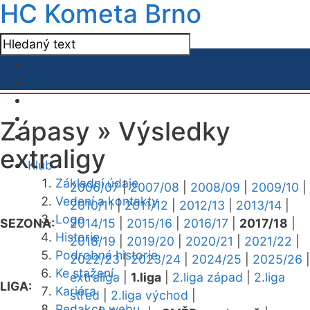
HC Kometa Brno
Zápasy »
Výsledky
extraligy
Klub
Základní údaje
2006/07
|
2007/08
|
2008/09
|
2009/10
|
Vedení a kontakty
2010/11
|
2011/12
|
2012/13
|
2013/14
|
Logo
SEZONA:
2014/15
|
2015/16
|
2016/17
|
2017/18
|
Historie
2018/19
|
2019/20
|
2020/21
|
2021/22
|
Podrobná historie
2022/23
|
2023/24
|
2024/25
|
2025/26
|
Ke stažení
extraliga
|
1.liga
|
2.liga západ
|
2.liga
LIGA:
Kariéra
střed
|
2.liga východ
|
Redakce webu