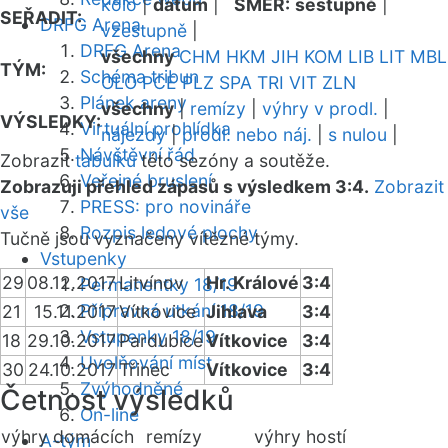
kolo
|
datum
|
SMĚR:
sestupně
|
SEŘADIT:
DRFG Arena
vzestupně
|
DRFG Arena
všechny
CHM
HKM
JIH
KOM
LIB
LIT
MBL
TÝM:
Schéma tribun
OLO
PCE
PLZ
SPA
TRI
VIT
ZLN
Plánek areny
všechny
|
remízy
|
výhry v prodl.
|
VÝSLEDKY:
Virtuální prohlídka
nájezdy
|
prodl. nebo náj.
|
s nulou
|
Návštěvní řád
Zobrazit
tabulku
této sezóny a soutěže.
Veřejné bruslení
Zobrazuji přehled zápasů s výsledkem 3:4.
Zobrazit
PRESS: pro novináře
vše
Rozpis ledové plochy
Tučně jsou vyznačeny vítězné týmy.
Vstupenky
29
08.12.2017
Litvínov
Hr. Králové
3:4
Permanentky 18/19
Přípravná utkání 18/19
21
15.11.2017
Vítkovice
Jihlava
3:4
Vstupenky 18/19
18
29.10.2017
Pardubice
Vítkovice
3:4
Uvolňování míst
30
24.10.2017
Třinec
Vítkovice
3:4
Zvýhodněné
Četnost výsledků
On-line
výhry domácích
remízy
výhry hostí
A-tým