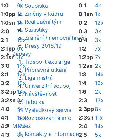
1:0
6x
0:1
4x
Soupiska
Změny v kádru
1:0pp
1x
0:1sn
1x
Realizační tým
1:0sn
1x
0:2
12x
Statistiky
2:0
7x
0:3
3x
Zranění / nemocní hráči
2:1
13x
0:4
3x
Dresy 2018/19
2:1pp
6x
1:2
7x
Zápasy
2:1sn
3x
1:2pp
7x
Tipsport extraliga
3:0
14x
1:2sn
2x
Přípravná utkání
3:1
12x
1:3
14x
Liga mistrů
3:2
18x
1:4
13x
Univerzitní souboj
3:2pp
14x
1:6
2x
Návštěvnost
3:2sn
8x
2:3
13x
Tabulka
4:0
5x
2:3pp
8x
Výsledkový servis
4:1
14x
2:3sn
11x
Rozlosování a info
Mládež
4:2
17x
2:4
14x
Kontakty a informace
4:3
8x
2:5
5x