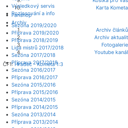
Kostka pro vás
Výsledkový servis
Karta Kometa
Rozlosování a info
Fanshop
Archiv
Sezóna 2019/2020
Archiv článků
Příprava 2019/2020
Archiv aktualit
Příprava 2018/2019
Fotogalerie
Liga mistrů 2017/2018
Youtube kanál
Sezóna 2017/2018
Příprava 2017/2018
ČF1:
Hradec - Kometa 1:3
Sezóna 2016/2017
Příprava 2016/2017
Sezóna 2015/2016
Příprava 2015/2016
Sezóna 2014/2015
Příprava 2014/2015
Sezóna 2013/2014
Příprava 2013/2014