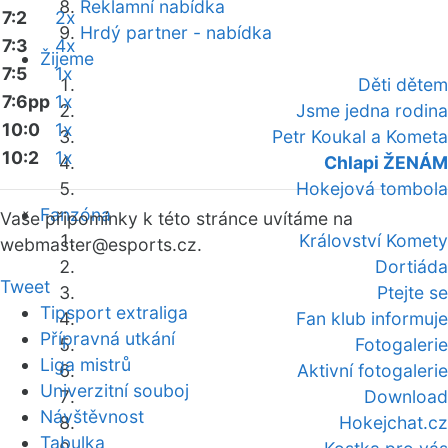
Reklamní nabídka
7:2
2x
Hrdý partner - nabídka
7:3
4x
Žijeme
7:5
1x
Děti dětem
7:6pp
1x
Jsme jedna rodina
10:0
1x
Petr Koukal a Kometa
10:2
1x
Chlapi ŽENÁM
Hokejová tombola
Fanzóna
Vaše připomínky k této stránce uvítáme na
Království Komety
webmaster
@esports.cz.
Dortiáda
Tweet
Ptejte se
Tipsport extraliga
Fan klub informuje
Přípravná utkání
Fotogalerie
Liga mistrů
Aktivní fotogalerie
Univerzitní souboj
Download
Návštěvnost
Hokejchat.cz
Tabulka