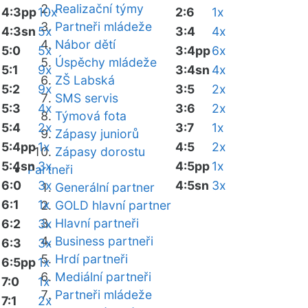
Realizační týmy
4:3pp
10x
2:6
1x
Partneři mládeže
4:3sn
5x
3:4
4x
Nábor dětí
5:0
5x
3:4pp
6x
Úspěchy mládeže
5:1
9x
3:4sn
4x
ZŠ Labská
5:2
9x
3:5
2x
SMS servis
5:3
4x
3:6
2x
Týmová fota
5:4
2x
3:7
1x
Zápasy juniorů
5:4pp
1x
4:5
2x
Zápasy dorostu
5:4sn
3x
4:5pp
1x
Partneři
6:0
3x
4:5sn
3x
Generální partner
6:1
1x
GOLD hlavní partner
Hlavní partneři
6:2
3x
Business partneři
6:3
3x
Hrdí partneři
6:5pp
1x
Mediální partneři
7:0
1x
Partneři mládeže
7:1
2x