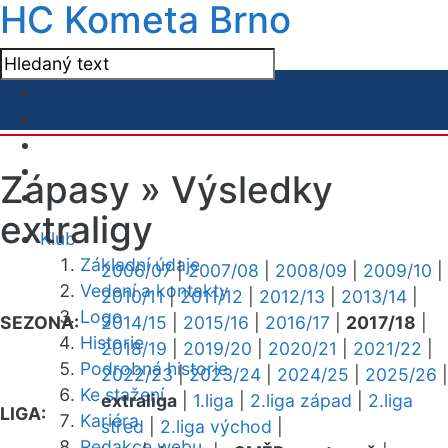
HC Kometa Brno
Zápasy »
Výsledky
extraligy
Klub
Základní údaje
2006/07
|
2007/08
|
2008/09
|
2009/10
|
Vedení a kontakty
2010/11
|
2011/12
|
2012/13
|
2013/14
|
Logo
SEZONA:
2014/15
|
2015/16
|
2016/17
|
2017/18
|
Historie
2018/19
|
2019/20
|
2020/21
|
2021/22
|
Podrobná historie
2022/23
|
2023/24
|
2024/25
|
2025/26
|
Ke stažení
extraliga
|
1.liga
|
2.liga západ
|
2.liga
LIGA:
Kariéra
střed
|
2.liga východ
|
Redakce webu