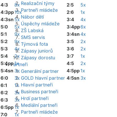
Realizační týmy
4:3
8x
2:5
5x
Partneři mládeže
4:3pp
10x
2:6
1x
Nábor dětí
4:3sn
5x
3:4
4x
Úspěchy mládeže
5:0
5x
3:4pp
6x
ZŠ Labská
5:1
9x
3:4sn
4x
SMS servis
5:2
9x
3:5
2x
Týmová fota
5:3
4x
3:6
2x
Zápasy juniorů
5:4
2x
3:7
1x
Zápasy dorostu
5:4pp
1x
4:5
2x
Partneři
5:4sn
3x
4:5pp
1x
Generální partner
6:0
3x
GOLD hlavní partner
4:5sn
3x
Hlavní partneři
6:1
1x
Business partneři
6:2
3x
Hrdí partneři
6:3
3x
Mediální partneři
6:5pp
1x
Partneři mládeže
7:0
1x