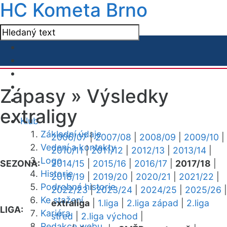
HC Kometa Brno
Zápasy »
Výsledky
extraligy
Klub
Základní údaje
2006/07
|
2007/08
|
2008/09
|
2009/10
|
Vedení a kontakty
2010/11
|
2011/12
|
2012/13
|
2013/14
|
Logo
SEZONA:
2014/15
|
2015/16
|
2016/17
|
2017/18
|
Historie
2018/19
|
2019/20
|
2020/21
|
2021/22
|
Podrobná historie
2022/23
|
2023/24
|
2024/25
|
2025/26
|
Ke stažení
extraliga
|
1.liga
|
2.liga západ
|
2.liga
LIGA:
Kariéra
střed
|
2.liga východ
|
Redakce webu