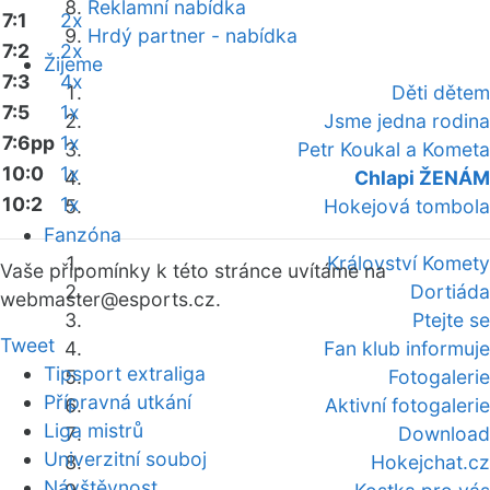
Reklamní nabídka
7:1
2x
Hrdý partner - nabídka
7:2
2x
Žijeme
7:3
4x
Děti dětem
7:5
1x
Jsme jedna rodina
7:6pp
1x
Petr Koukal a Kometa
10:0
1x
Chlapi ŽENÁM
10:2
1x
Hokejová tombola
Fanzóna
Království Komety
Vaše připomínky k této stránce uvítáme na
Dortiáda
webmaster
@esports.cz.
Ptejte se
Tweet
Fan klub informuje
Tipsport extraliga
Fotogalerie
Přípravná utkání
Aktivní fotogalerie
Liga mistrů
Download
Univerzitní souboj
Hokejchat.cz
Návštěvnost