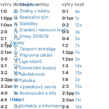
výhry domácích
remízy
výhry hostí
Soupiska
Změny v kádru
1:0
6x
0:1
4x
Realizační tým
1:0pp
1x
0:1sn
1x
Statistiky
1:0sn
1x
0:2
12x
Zranění / nemocní hráči
2:0
7x
0:3
3x
Dresy 2018/19
2:1
13x
0:4
3x
Zápasy
2:1pp
6x
1:2
7x
Tipsport extraliga
2:1sn
3x
1:2pp
7x
Přípravná utkání
3:0
14x
1:2sn
2x
Liga mistrů
3:1
12x
1:3
14x
Univerzitní souboj
3:2
18x
1:4
13x
Návštěvnost
3:2pp
14x
1:6
2x
Tabulka
3:2sn
8x
2:3
13x
Výsledkový servis
4:0
5x
Rozlosování a info
2:3pp
8x
Mládež
4:1
14x
2:3sn
11x
Kontakty a informace
4:2
17x
2:4
14x