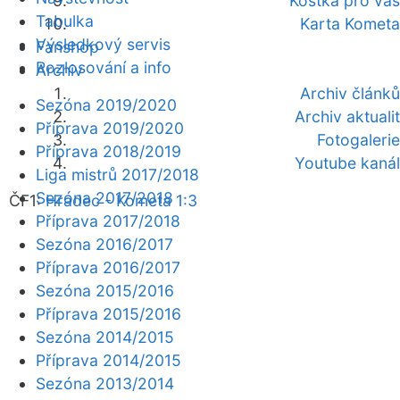
Kostka pro vás
Tabulka
Karta Kometa
Výsledkový servis
Fanshop
Rozlosování a info
Archiv
Archiv článků
Sezóna 2019/2020
Archiv aktualit
Příprava 2019/2020
Fotogalerie
Příprava 2018/2019
Youtube kanál
Liga mistrů 2017/2018
Sezóna 2017/2018
ČF1:
Hradec - Kometa 1:3
Příprava 2017/2018
Sezóna 2016/2017
Příprava 2016/2017
Sezóna 2015/2016
Příprava 2015/2016
Sezóna 2014/2015
Příprava 2014/2015
Sezóna 2013/2014