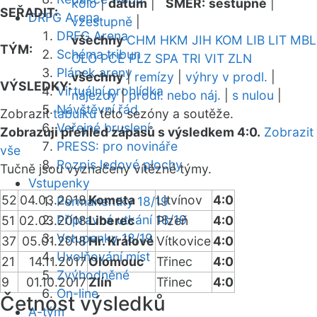
kolo
|
datum
|
SMĚR:
sestupně
|
SEŘADIT:
DRFG Arena
vzestupně
|
DRFG Arena
všechny
CHM
HKM
JIH
KOM
LIB
LIT
MBL
TÝM:
Schéma tribun
OLO
PCE
PLZ
SPA
TRI
VIT
ZLN
Plánek areny
všechny
|
remízy
|
výhry v prodl.
|
VÝSLEDKY:
Virtuální prohlídka
nájezdy
|
prodl. nebo náj.
|
s nulou
|
Návštěvní řád
Zobrazit
tabulku
této sezóny a soutěže.
Veřejné bruslení
Zobrazuji přehled zápasů s výsledkem 4:0.
Zobrazit
PRESS: pro novináře
vše
Rozpis ledové plochy
Tučně jsou vyznačeny vítězné týmy.
Vstupenky
52
04.03.2018
Kometa
Litvínov
4:0
Permanentky 18/19
Přípravná utkání 18/19
51
02.03.2018
Liberec
Plzeň
4:0
Vstupenky 18/19
37
05.01.2018
Hr. Králové
Vítkovice
4:0
Uvolňování míst
21
14.11.2017
Olomouc
Třinec
4:0
Zvýhodněné
9
01.10.2017
Zlín
Třinec
4:0
On-line
Četnost výsledků
A-tým