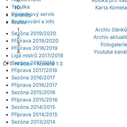
Kostka pro vás
Tabulka
Karta Kometa
Výsledkový servis
Fanshop
Rozlosování a info
Archiv
Archiv článků
Sezóna 2019/2020
Archiv aktualit
Příprava 2019/2020
Fotogalerie
Příprava 2018/2019
Youtube kanál
Liga mistrů 2017/2018
Sezóna 2017/2018
ČF1:
Hradec - Kometa 1:3
Příprava 2017/2018
Sezóna 2016/2017
Příprava 2016/2017
Sezóna 2015/2016
Příprava 2015/2016
Sezóna 2014/2015
Příprava 2014/2015
Sezóna 2013/2014