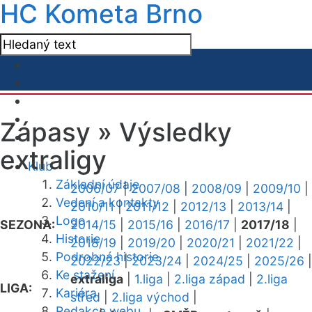
HC Kometa Brno
Zápasy »
Výsledky
extraligy
Klub
Základní údaje
2006/07
|
2007/08
|
2008/09
|
2009/10
|
Vedení a kontakty
2010/11
|
2011/12
|
2012/13
|
2013/14
|
Logo
SEZONA:
2014/15
|
2015/16
|
2016/17
|
2017/18
|
Historie
2018/19
|
2019/20
|
2020/21
|
2021/22
|
Podrobná historie
2022/23
|
2023/24
|
2024/25
|
2025/26
|
Ke stažení
extraliga
|
1.liga
|
2.liga západ
|
2.liga
LIGA:
Kariéra
střed
|
2.liga východ
|
Redakce webu