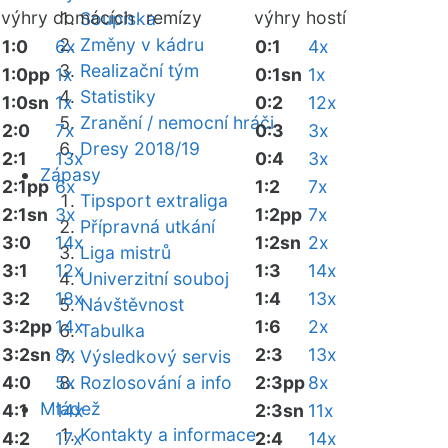
výhry domácích
remízy
výhry hostí
Soupiska
Změny v kádru
1:0
6x
0:1
4x
Realizační tým
1:0pp
1x
0:1sn
1x
Statistiky
1:0sn
1x
0:2
12x
Zranění / nemocní hráči
2:0
7x
0:3
3x
Dresy 2018/19
2:1
13x
0:4
3x
Zápasy
2:1pp
6x
1:2
7x
Tipsport extraliga
2:1sn
3x
1:2pp
7x
Přípravná utkání
3:0
14x
1:2sn
2x
Liga mistrů
3:1
12x
1:3
14x
Univerzitní souboj
3:2
18x
1:4
13x
Návštěvnost
3:2pp
14x
1:6
2x
Tabulka
3:2sn
8x
2:3
13x
Výsledkový servis
4:0
5x
Rozlosování a info
2:3pp
8x
Mládež
4:1
14x
2:3sn
11x
Kontakty a informace
4:2
17x
2:4
14x