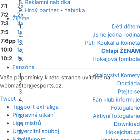
Reklamní nabídka
7:1
2x
Hrdý partner - nabídka
7:2
2x
Žijeme
7:3
4x
Děti dětem
7:5
1x
Jsme jedna rodina
7:6pp
1x
Petr Koukal a Kometa
10:0
1x
Chlapi ŽENÁM
10:2
1x
Hokejová tombola
Fanzóna
Království Komety
Vaše připomínky k této stránce uvítáme na
Dortiáda
webmaster
@esports.cz.
Ptejte se
Tweet
Fan klub informuje
Tipsport extraliga
Fotogalerie
Přípravná utkání
Aktivní fotogalerie
Liga mistrů
Download
Univerzitní souboj
Hokejchat.cz
Návštěvnost