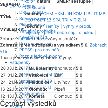
kolo
|
datum
|
SMĚR:
sestupně
|
SEŘADIT:
DRFG Arena
vzestupně
|
DRFG Arena
všechny
CHM
HKM
JIH
KOM
LIB
LIT
MBL
TÝM:
Schéma tribun
OLO
PCE
PLZ
SPA
TRI
VIT
ZLN
Plánek areny
všechny
|
remízy
|
výhry v prodl.
|
VÝSLEDKY:
Virtuální prohlídka
nájezdy
|
prodl. nebo náj.
|
s nulou
|
Návštěvní řád
Zobrazit
tabulku
této sezóny a soutěže.
Veřejné bruslení
Zobrazuji přehled zápasů s výsledkem 5:0.
Zobrazit
PRESS: pro novináře
vše
Rozpis ledové plochy
Tučně jsou vyznačeny vítězné týmy.
Vstupenky
28
03.12.2017
Ml. Boleslav
Chomutov
5:0
Permanentky 18/19
Přípravná utkání 18/19
27
01.12.2017
Vítkovice
Zlín
5:0
Vstupenky 18/19
24
21.11.2017
Pardubice
Litvínov
5:0
Uvolňování míst
16
22.10.2017
Olomouc
Plzeň
5:0
Zvýhodněné
12
13.10.2017
Kometa
Olomouc
5:0
On-line
Četnost výsledků
A-tým