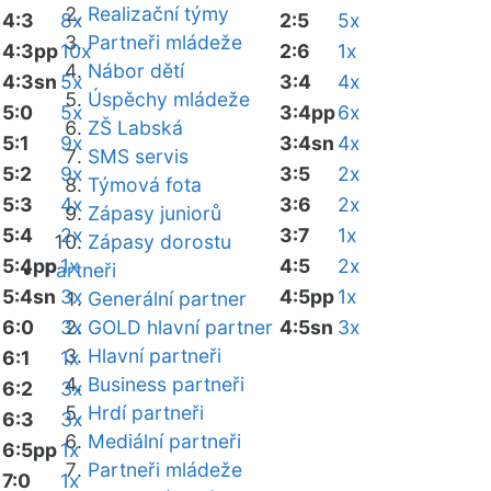
Realizační týmy
4:3
8x
2:5
5x
Partneři mládeže
4:3pp
10x
2:6
1x
Nábor dětí
4:3sn
5x
3:4
4x
Úspěchy mládeže
5:0
5x
3:4pp
6x
ZŠ Labská
5:1
9x
3:4sn
4x
SMS servis
5:2
9x
3:5
2x
Týmová fota
5:3
4x
3:6
2x
Zápasy juniorů
5:4
2x
3:7
1x
Zápasy dorostu
5:4pp
1x
4:5
2x
Partneři
5:4sn
3x
4:5pp
1x
Generální partner
6:0
3x
GOLD hlavní partner
4:5sn
3x
Hlavní partneři
6:1
1x
Business partneři
6:2
3x
Hrdí partneři
6:3
3x
Mediální partneři
6:5pp
1x
Partneři mládeže
7:0
1x