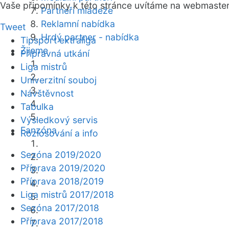
Vaše připomínky k této stránce uvítáme na webmaste
Partneři mládeže
Reklamní nabídka
Tweet
Hrdý partner - nabídka
Tipsport extraliga
Žijeme
Přípravná utkání
Liga mistrů
Univerzitní souboj
Návštěvnost
Tabulka
Výsledkový servis
Fanzóna
Rozlosování a info
Sezóna 2019/2020
Příprava 2019/2020
Příprava 2018/2019
Liga mistrů 2017/2018
Sezóna 2017/2018
Příprava 2017/2018