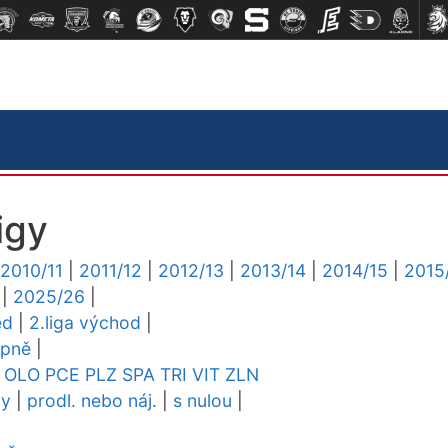
igy
2010/11
|
2011/12
|
2012/13
|
2013/14
|
2014/15
|
2015
|
2025/26
|
ed
|
2.liga východ
|
upně
|
OLO
PCE
PLZ
SPA
TRI
VIT
ZLN
dy
|
prodl. nebo náj.
|
s nulou
|