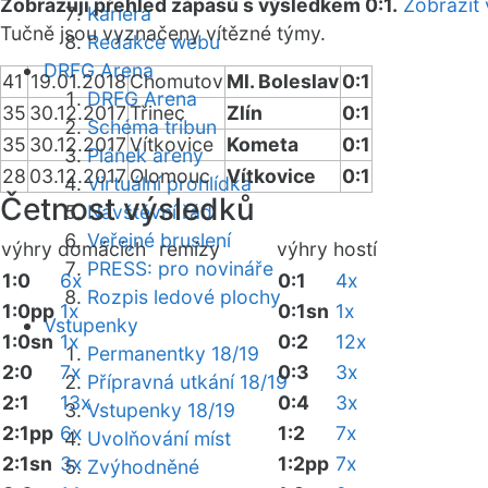
Zobrazuji přehled zápasů s výsledkem 0:1.
Zobrazit 
Kariéra
Tučně jsou vyznačeny vítězné týmy.
Redakce webu
DRFG Arena
41
19.01.2018
Chomutov
Ml. Boleslav
0:1
DRFG Arena
35
30.12.2017
Třinec
Zlín
0:1
Schéma tribun
35
30.12.2017
Vítkovice
Kometa
0:1
Plánek areny
28
03.12.2017
Olomouc
Vítkovice
0:1
Virtuální prohlídka
Četnost výsledků
Návštěvní řád
Veřejné bruslení
výhry domácích
remízy
výhry hostí
PRESS: pro novináře
1:0
6x
0:1
4x
Rozpis ledové plochy
1:0pp
1x
0:1sn
1x
Vstupenky
1:0sn
1x
0:2
12x
Permanentky 18/19
2:0
7x
0:3
3x
Přípravná utkání 18/19
2:1
13x
0:4
3x
Vstupenky 18/19
2:1pp
6x
1:2
7x
Uvolňování míst
2:1sn
3x
1:2pp
7x
Zvýhodněné