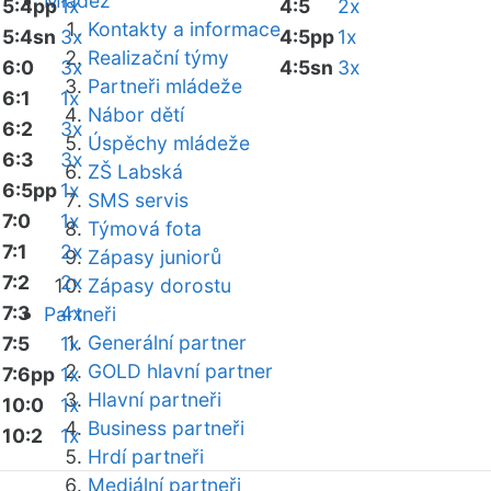
Mládež
5:4pp
1x
4:5
2x
Kontakty a informace
5:4sn
3x
4:5pp
1x
Realizační týmy
6:0
3x
4:5sn
3x
Partneři mládeže
6:1
1x
Nábor dětí
6:2
3x
Úspěchy mládeže
6:3
3x
ZŠ Labská
6:5pp
1x
SMS servis
7:0
1x
Týmová fota
7:1
2x
Zápasy juniorů
7:2
2x
Zápasy dorostu
7:3
4x
Partneři
Generální partner
7:5
1x
GOLD hlavní partner
7:6pp
1x
Hlavní partneři
10:0
1x
Business partneři
10:2
1x
Hrdí partneři
Mediální partneři