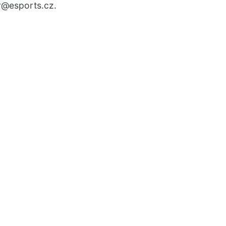
r
@esports.cz.