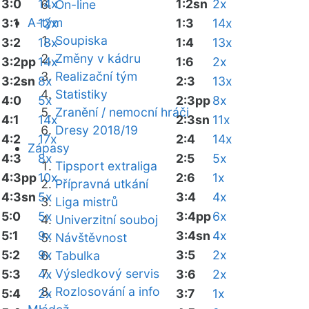
3:0
14x
1:2sn
2x
On-line
A-tým
3:1
12x
1:3
14x
Soupiska
3:2
18x
1:4
13x
Změny v kádru
3:2pp
14x
1:6
2x
Realizační tým
3:2sn
8x
2:3
13x
Statistiky
4:0
5x
2:3pp
8x
Zranění / nemocní hráči
4:1
14x
2:3sn
11x
Dresy 2018/19
4:2
17x
2:4
14x
Zápasy
4:3
8x
2:5
5x
Tipsport extraliga
4:3pp
10x
2:6
1x
Přípravná utkání
4:3sn
5x
3:4
4x
Liga mistrů
5:0
5x
3:4pp
6x
Univerzitní souboj
5:1
9x
3:4sn
4x
Návštěvnost
5:2
9x
3:5
2x
Tabulka
Výsledkový servis
5:3
4x
3:6
2x
Rozlosování a info
5:4
2x
3:7
1x