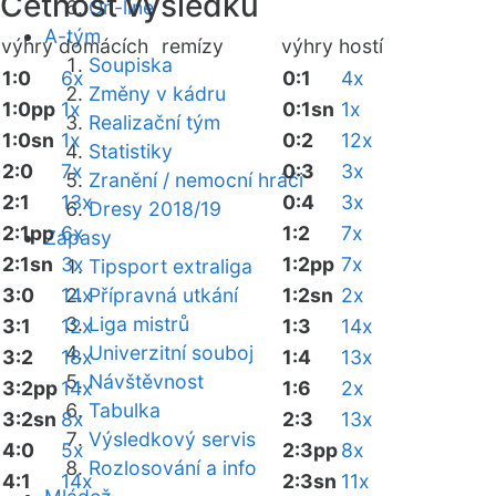
Četnost výsledků
On-line
A-tým
výhry domácích
remízy
výhry hostí
Soupiska
1:0
6x
0:1
4x
Změny v kádru
1:0pp
1x
0:1sn
1x
Realizační tým
1:0sn
1x
0:2
12x
Statistiky
2:0
7x
0:3
3x
Zranění / nemocní hráči
2:1
13x
0:4
3x
Dresy 2018/19
2:1pp
6x
1:2
7x
Zápasy
2:1sn
3x
1:2pp
7x
Tipsport extraliga
3:0
14x
Přípravná utkání
1:2sn
2x
Liga mistrů
3:1
12x
1:3
14x
Univerzitní souboj
3:2
18x
1:4
13x
Návštěvnost
3:2pp
14x
1:6
2x
Tabulka
3:2sn
8x
2:3
13x
Výsledkový servis
4:0
5x
2:3pp
8x
Rozlosování a info
4:1
14x
2:3sn
11x