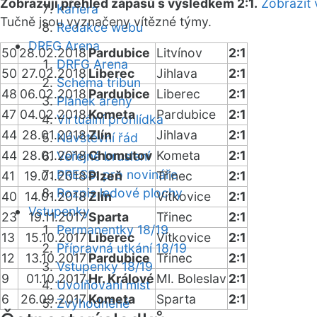
Zobrazuji přehled zápasů s výsledkem 2:1.
Zobrazit 
Kariéra
Tučně jsou vyznačeny vítězné týmy.
Redakce webu
DRFG Arena
50
28.02.2018
Pardubice
Litvínov
2:1
DRFG Arena
50
27.02.2018
Liberec
Jihlava
2:1
Schéma tribun
48
06.02.2018
Pardubice
Liberec
2:1
Plánek areny
47
04.02.2018
Kometa
Pardubice
2:1
Virtuální prohlídka
44
28.01.2018
Zlín
Jihlava
2:1
Návštěvní řád
44
28.01.2018
Chomutov
Kometa
2:1
Veřejné bruslení
PRESS: pro novináře
41
19.01.2018
Plzeň
Třinec
2:1
Rozpis ledové plochy
40
14.01.2018
Zlín
Vítkovice
2:1
Vstupenky
23
19.11.2017
Sparta
Třinec
2:1
Permanentky 18/19
13
15.10.2017
Liberec
Vítkovice
2:1
Přípravná utkání 18/19
12
13.10.2017
Pardubice
Třinec
2:1
Vstupenky 18/19
9
01.10.2017
Hr. Králové
Ml. Boleslav
2:1
Uvolňování míst
6
26.09.2017
Kometa
Sparta
2:1
Zvýhodněné