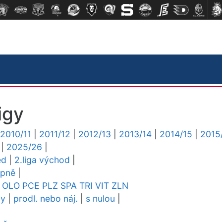
igy
2010/11
|
2011/12
|
2012/13
|
2013/14
|
2014/15
|
2015
|
2025/26
|
ed
|
2.liga východ
|
upně
|
OLO
PCE
PLZ
SPA
TRI
VIT
ZLN
dy
|
prodl. nebo náj.
|
s nulou
|