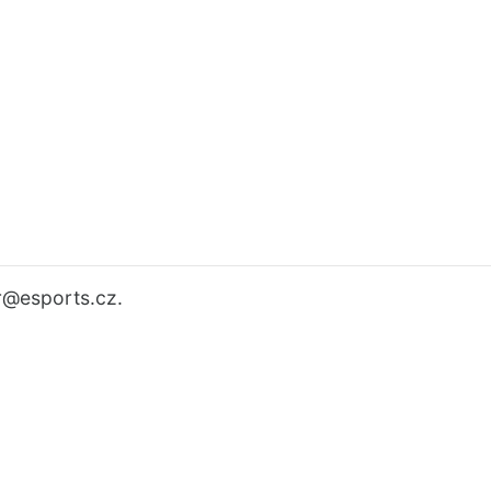
r
@esports.cz.