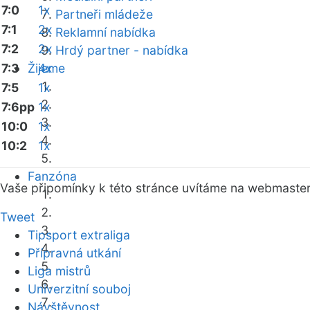
7:0
1x
Partneři mládeže
7:1
2x
Reklamní nabídka
7:2
2x
Hrdý partner - nabídka
7:3
Žijeme
4x
7:5
1x
7:6pp
1x
10:0
1x
10:2
1x
Fanzóna
Vaše připomínky k této stránce uvítáme na webmaste
Tweet
Tipsport extraliga
Přípravná utkání
Liga mistrů
Univerzitní souboj
Návštěvnost