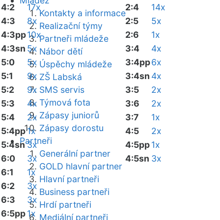
Mládež
4:2
17x
2:4
14x
Kontakty a informace
4:3
8x
2:5
5x
Realizační týmy
4:3pp
10x
2:6
1x
Partneři mládeže
4:3sn
5x
3:4
4x
Nábor dětí
5:0
5x
3:4pp
6x
Úspěchy mládeže
5:1
9x
3:4sn
4x
ZŠ Labská
5:2
9x
SMS servis
3:5
2x
Týmová fota
5:3
4x
3:6
2x
Zápasy juniorů
5:4
2x
3:7
1x
Zápasy dorostu
5:4pp
1x
4:5
2x
Partneři
5:4sn
3x
4:5pp
1x
Generální partner
6:0
3x
4:5sn
3x
GOLD hlavní partner
6:1
1x
Hlavní partneři
6:2
3x
Business partneři
6:3
3x
Hrdí partneři
6:5pp
1x
Mediální partneři