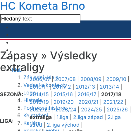
HC Kometa Brno
Zápasy »
Výsledky
extraligy
Klub
Základní údaje
2006/07
|
2007/08
|
2008/09
|
2009/10
|
Vedení a kontakty
2010/11
|
2011/12
|
2012/13
|
2013/14
|
Logo
SEZONA:
2014/15
|
2015/16
|
2016/17
|
2017/18
|
Historie
2018/19
|
2019/20
|
2020/21
|
2021/22
|
Podrobná historie
2022/23
|
2023/24
|
2024/25
|
2025/26
|
Ke stažení
extraliga
|
1.liga
|
2.liga západ
|
2.liga
LIGA:
Kariéra
střed
|
2.liga východ
|
Redakce webu