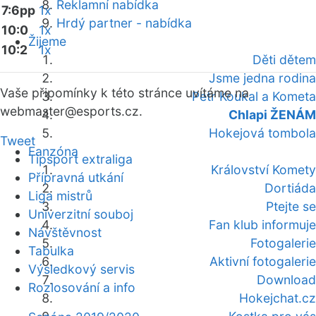
Reklamní nabídka
7:6pp
1x
Hrdý partner - nabídka
10:0
1x
Žijeme
10:2
1x
Děti dětem
Jsme jedna rodina
Vaše připomínky k této stránce uvítáme na
Petr Koukal a Kometa
webmaster
@esports.cz.
Chlapi ŽENÁM
Hokejová tombola
Tweet
Fanzóna
Tipsport extraliga
Království Komety
Přípravná utkání
Dortiáda
Liga mistrů
Ptejte se
Univerzitní souboj
Fan klub informuje
Návštěvnost
Fotogalerie
Tabulka
Aktivní fotogalerie
Výsledkový servis
Download
Rozlosování a info
Hokejchat.cz