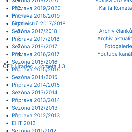
Kostka pro vás
Sezóna 2019/2020
Karta Kometa
Příprava 2019/2020
Fanshop
Příprava 2018/2019
Archiv
Liga mistrů 2017/2018
Archiv článků
Sezóna 2017/2018
Archiv aktualit
Příprava 2017/2018
Fotogalerie
Sezóna 2016/2017
Youtube kanál
Příprava 2016/2017
Sezóna 2015/2016
ČF1:
Hradec - Kometa 1:3
Příprava 2015/2016
Sezóna 2014/2015
Příprava 2014/2015
Sezóna 2013/2014
Příprava 2013/2014
Sezóna 2012/2013
Příprava 2012/2013
EHT 2012
Sezóna 2011/2012