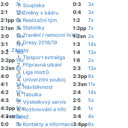
2:0
7x
0:3
3x
Soupiska
2:1
13x
0:4
3x
Změny v kádru
2:1pp
6x
Realizační tým
1:2
7x
Statistiky
2:1sn
3x
1:2pp
7x
Zranění / nemocní hráči
3:0
14x
1:2sn
2x
Dresy 2018/19
3:1
12x
1:3
14x
Zápasy
3:2
18x
1:4
13x
Tipsport extraliga
3:2pp
14x
1:6
2x
Přípravná utkání
3:2sn
8x
2:3
13x
Liga mistrů
4:0
5x
2:3pp
8x
Univerzitní souboj
4:1
14x
2:3sn
11x
Návštěvnost
4:2
17x
2:4
14x
Tabulka
4:3
8x
2:5
5x
Výsledkový servis
4:3pp
10x
2:6
1x
Rozlosování a info
4:3sn
5x
3:4
4x
Mládež
5:0
5x
Kontakty a informace
3:4pp
6x