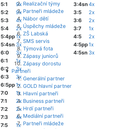
Realizační týmy
5:1
9x
3:4sn
4x
Partneři mládeže
5:2
9x
3:5
2x
Nábor dětí
5:3
4x
3:6
2x
Úspěchy mládeže
5:4
2x
3:7
1x
ZŠ Labská
5:4pp
1x
4:5
2x
SMS servis
5:4sn
3x
4:5pp
1x
Týmová fota
6:0
3x
4:5sn
3x
Zápasy juniorů
6:1
1x
Zápasy dorostu
6:2
3x
Partneři
6:3
3x
Generální partner
6:5pp
1x
GOLD hlavní partner
7:0
1x
Hlavní partneři
7:1
2x
Business partneři
Hrdí partneři
7:2
2x
Mediální partneři
7:3
4x
Partneři mládeže
7:5
1x