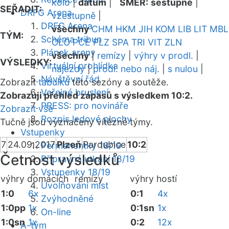
kolo
|
datum
|
SMĚR:
sestupně
|
SEŘADIT:
DRFG Arena
vzestupně
|
DRFG Arena
všechny
CHM
HKM
JIH
KOM
LIB
LIT
MBL
TÝM:
Schéma tribun
OLO
PCE
PLZ
SPA
TRI
VIT
ZLN
Plánek areny
všechny
|
remízy
|
výhry v prodl.
|
VÝSLEDKY:
Virtuální prohlídka
nájezdy
|
prodl. nebo náj.
|
s nulou
|
Návštěvní řád
Zobrazit
tabulku
této sezóny a soutěže.
Veřejné bruslení
Zobrazuji přehled zápasů s výsledkem 10:2.
PRESS: pro novináře
Zobrazit vše
Rozpis ledové plochy
Tučně jsou vyznačeny vítězné týmy.
Vstupenky
7
24.09.2017
Plzeň
Pardubice
10:2
Permanentky 18/19
Četnost výsledků
Přípravná utkání 18/19
Vstupenky 18/19
výhry domácích
remízy
výhry hostí
Uvolňování míst
1:0
6x
0:1
4x
Zvýhodněné
1:0pp
1x
0:1sn
1x
On-line
1:0sn
1x
0:2
12x
A-tým