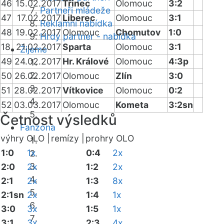
46
15.02.2017
Třinec
Olomouc
3:2
Partneři mládeže
47
17.02.2017
Liberec
Olomouc
3:1
Reklamní nabídka
48
19.02.2017
Olomouc
Chomutov
1:0
Hrdý partner - nabídka
18
21.02.2017
Sparta
Olomouc
3:1
Žijeme
49
24.02.2017
Hr. Králové
Olomouc
4:3p
50
26.02.2017
Olomouc
Zlín
3:0
51
28.02.2017
Vítkovice
Olomouc
0:2
52
03.03.2017
Olomouc
Kometa
3:2sn
Četnost výsledků
Fanzóna
výhry OLO |
remízy |
prohry OLO
1:0
1x
0:4
2x
2:0
2x
1:2
2x
2:1
2x
1:3
8x
2:1sn
2x
1:4
1x
3:0
3x
1:5
1x
3:1
3x
2:3
4x