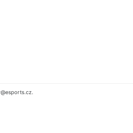
r
@esports.cz.