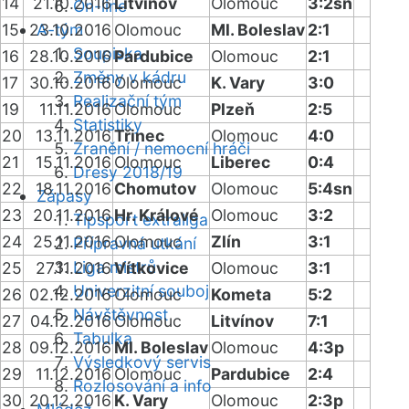
14
21.10.2016
Litvínov
Olomouc
3:2sn
On-line
15
23.10.2016
A-tým
Olomouc
Ml. Boleslav
2:1
Soupiska
16
28.10.2016
Pardubice
Olomouc
2:1
Změny v kádru
17
30.10.2016
Olomouc
K. Vary
3:0
Realizační tým
19
11.11.2016
Olomouc
Plzeň
2:5
Statistiky
20
13.11.2016
Třinec
Olomouc
4:0
Zranění / nemocní hráči
21
15.11.2016
Olomouc
Liberec
0:4
Dresy 2018/19
22
18.11.2016
Chomutov
Olomouc
5:4sn
Zápasy
23
20.11.2016
Hr. Králové
Olomouc
3:2
Tipsport extraliga
24
25.11.2016
Olomouc
Zlín
3:1
Přípravná utkání
Liga mistrů
25
27.11.2016
Vítkovice
Olomouc
3:1
Univerzitní souboj
26
02.12.2016
Olomouc
Kometa
5:2
Návštěvnost
27
04.12.2016
Olomouc
Litvínov
7:1
Tabulka
28
09.12.2016
Ml. Boleslav
Olomouc
4:3p
Výsledkový servis
29
11.12.2016
Olomouc
Pardubice
2:4
Rozlosování a info
30
20.12.2016
K. Vary
Olomouc
2:3p