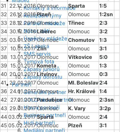
Mládež
31
22.12.2016
Olomouc
Sparta
1:5
Kontakty a informace
32
26.12.2016
Plzeň
Olomouc
1:2sn
Realizační týmy
33
28.12.2016
Olomouc
Třinec
2:3
Partneři mládeže
Nábor dětí
34
30.12.2016
Liberec
Olomouc
3:2
Úspěchy mládeže
35
03.01.2017
Olomouc
Chomutov
1:3
ZŠ Labská
37
10.01.2017
Zlín
Olomouc
3:1
SMS servis
38
13.01.2017
Olomouc
Vítkovice
5:0
Týmová fota
39
15.01.2017
Kometa
Olomouc
1:3
Zápasy juniorů
40
20.01.2017
Litvínov
Olomouc
0:3
Zápasy dorostu
41
22.01.2017
Olomouc
Ml. Boleslav
2:4
Partneři
36
24.01.2017
Olomouc
Hr. Králové
1:4
Generální partner
42
27.01.2017
GOLD hlavní partner
Pardubice
Olomouc
2:3sn
Hlavní partneři
43
29.01.2017
Olomouc
K. Vary
3:2p
Business partneři
44
03.02.2017
Sparta
Olomouc
2:4
Hrdí partneři
45
05.02.2017
Olomouc
Plzeň
3:1
Mediální partneři