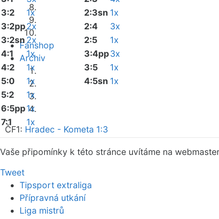
3:2
1x
2:3sn
1x
3:2pp
2x
2:4
3x
3:2sn
2x
2:5
1x
Fanshop
4:1
1x
3:4pp
3x
Archiv
4:2
1x
3:5
1x
5:0
1x
4:5sn
1x
5:2
1x
6:5pp
1x
7:1
1x
ČF1:
Hradec - Kometa 1:3
Vaše připomínky k této stránce uvítáme na webmaste
Tweet
Tipsport extraliga
Přípravná utkání
Liga mistrů