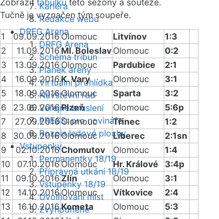
Zobrazit
tabulku
této sezóny a soutěže.
Kariéra
Tučně je vyznačen tým soupeře.
Redakce webu
DRFG Arena
1
09.09.2016
Olomouc
Litvínov
1:3
DRFG Arena
2
11.09.2016
Ml. Boleslav
Olomouc
0:2
Schéma tribun
3
13.09.2016
Olomouc
Pardubice
2:1
Plánek areny
4
16.09.2016
K. Vary
Olomouc
3:1
Virtuální prohlídka
5
18.09.2016
Olomouc
Sparta
3:2
Návštěvní řád
6
23.09.2016
Plzeň
Olomouc
5:6p
Veřejné bruslení
PRESS: pro novináře
7
27.09.2016
Olomouc
Třinec
1:2
Rozpis ledové plochy
8
30.09.2016
Olomouc
Liberec
2:1sn
Vstupenky
9
02.10.2016
Chomutov
Olomouc
1:4
Permanentky 18/19
10
07.10.2016
Olomouc
Hr. Králové
3:4p
Přípravná utkání 18/19
11
09.10.2016
Zlín
Olomouc
3:1
Vstupenky 18/19
12
14.10.2016
Olomouc
Vítkovice
2:4
Uvolňování míst
13
16.10.2016
Kometa
Olomouc
5:3
Zvýhodněné