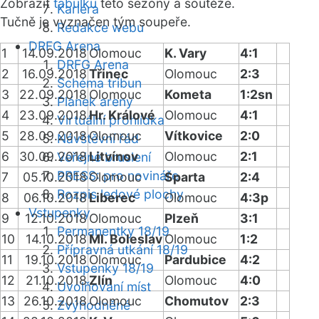
Zobrazit
tabulku
této sezóny a soutěže.
Kariéra
Tučně je vyznačen tým soupeře.
Redakce webu
DRFG Arena
1
14.09.2018
Olomouc
K. Vary
4:1
DRFG Arena
2
16.09.2018
Třinec
Olomouc
2:3
Schéma tribun
3
22.09.2018
Olomouc
Kometa
1:2sn
Plánek areny
4
23.09.2018
Hr. Králové
Olomouc
4:1
Virtuální prohlídka
5
28.09.2018
Olomouc
Vítkovice
2:0
Návštěvní řád
6
30.09.2018
Litvínov
Olomouc
2:1
Veřejné bruslení
PRESS: pro novináře
7
05.10.2018
Olomouc
Sparta
2:4
Rozpis ledové plochy
8
06.10.2018
Liberec
Olomouc
4:3p
Vstupenky
9
12.10.2018
Olomouc
Plzeň
3:1
Permanentky 18/19
10
14.10.2018
Ml. Boleslav
Olomouc
1:2
Přípravná utkání 18/19
11
19.10.2018
Olomouc
Pardubice
4:2
Vstupenky 18/19
12
21.10.2018
Zlín
Olomouc
4:0
Uvolňování míst
13
26.10.2018
Olomouc
Chomutov
2:3
Zvýhodněné