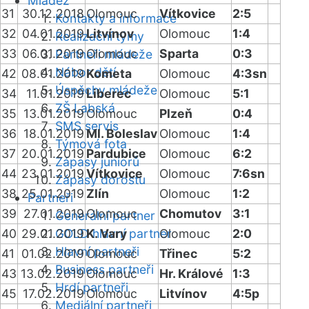
Mládež
31
30.12.2018
Olomouc
Vítkovice
2:5
Kontakty a informace
32
04.01.2019
Litvínov
Olomouc
1:4
Realizační týmy
33
06.01.2019
Olomouc
Sparta
0:3
Partneři mládeže
Nábor dětí
42
08.01.2019
Kometa
Olomouc
4:3sn
Úspěchy mládeže
34
11.01.2019
Liberec
Olomouc
5:1
ZŠ Labská
35
13.01.2019
Olomouc
Plzeň
0:4
SMS servis
36
18.01.2019
Ml. Boleslav
Olomouc
1:4
Týmová fota
37
20.01.2019
Pardubice
Olomouc
6:2
Zápasy juniorů
44
23.01.2019
Vítkovice
Olomouc
7:6sn
Zápasy dorostu
38
25.01.2019
Zlín
Olomouc
1:2
Partneři
39
27.01.2019
Olomouc
Chomutov
3:1
Generální partner
40
29.01.2019
GOLD hlavní partner
K. Vary
Olomouc
2:0
Hlavní partneři
41
01.02.2019
Olomouc
Třinec
5:2
Business partneři
43
13.02.2019
Olomouc
Hr. Králové
1:3
Hrdí partneři
45
17.02.2019
Olomouc
Litvínov
4:5p
Mediální partneři