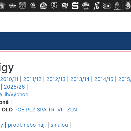
igy
2010/11
|
2011/12
|
2012/13
|
2013/14
|
2014/15
|
2015
|
2025/26
|
ga jih/východ
|
pně
|
L
OLO
PCE
PLZ
SPA
TRI
VIT
ZLN
dy
|
prodl. nebo náj.
|
s nulou
|