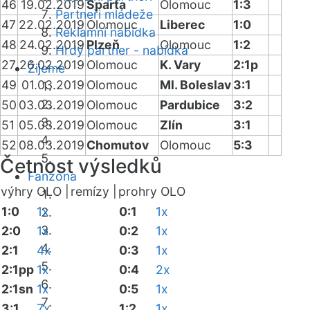
46
19.02.2019
Sparta
Olomouc
1:3
Partneři mládeže
47
22.02.2019
Olomouc
Liberec
1:0
Reklamní nabídka
48
24.02.2019
Plzeň
Olomouc
1:2
Hrdý partner - nabídka
27
26.02.2019
Olomouc
K. Vary
2:1p
Žijeme
49
01.03.2019
Olomouc
Ml. Boleslav
3:1
50
03.03.2019
Olomouc
Pardubice
3:2
51
05.03.2019
Olomouc
Zlín
3:1
52
08.03.2019
Chomutov
Olomouc
5:3
Četnost výsledků
Fanzóna
výhry OLO |
remízy |
prohry OLO
1:0
1x
0:1
1x
2:0
1x
0:2
1x
2:1
4x
0:3
1x
2:1pp
1x
0:4
2x
2:1sn
1x
0:5
1x
3:1
7x
1:2
1x