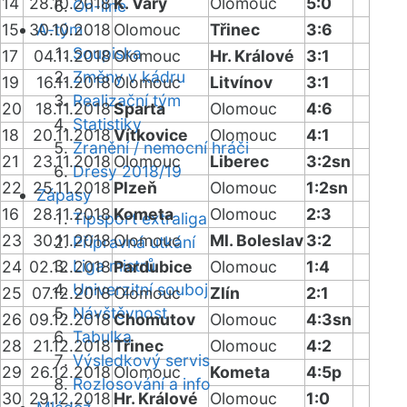
14
28.10.2018
K. Vary
Olomouc
5:0
On-line
15
30.10.2018
A-tým
Olomouc
Třinec
3:6
Soupiska
17
04.11.2018
Olomouc
Hr. Králové
3:1
Změny v kádru
19
16.11.2018
Olomouc
Litvínov
3:1
Realizační tým
20
18.11.2018
Sparta
Olomouc
4:6
Statistiky
18
20.11.2018
Vítkovice
Olomouc
4:1
Zranění / nemocní hráči
21
23.11.2018
Olomouc
Liberec
3:2sn
Dresy 2018/19
22
25.11.2018
Plzeň
Olomouc
1:2sn
Zápasy
16
28.11.2018
Kometa
Olomouc
2:3
Tipsport extraliga
23
30.11.2018
Olomouc
Ml. Boleslav
3:2
Přípravná utkání
Liga mistrů
24
02.12.2018
Pardubice
Olomouc
1:4
Univerzitní souboj
25
07.12.2018
Olomouc
Zlín
2:1
Návštěvnost
26
09.12.2018
Chomutov
Olomouc
4:3sn
Tabulka
28
21.12.2018
Třinec
Olomouc
4:2
Výsledkový servis
29
26.12.2018
Olomouc
Kometa
4:5p
Rozlosování a info
30
29.12.2018
Hr. Králové
Olomouc
1:0