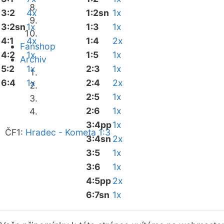
3:2
4x
1:2sn
1x
3:2sn
1x
1:3
1x
4:1
4x
1:4
2x
Fanshop
4:2
1x
1:5
1x
Archiv
5:2
1x
2:3
1x
6:4
1x
2:4
2x
2:5
1x
2:6
1x
3:4pp
1x
ČF1:
Hradec - Kometa 1:3
3:4sn
2x
3:5
1x
3:6
1x
4:5pp
2x
6:7sn
1x