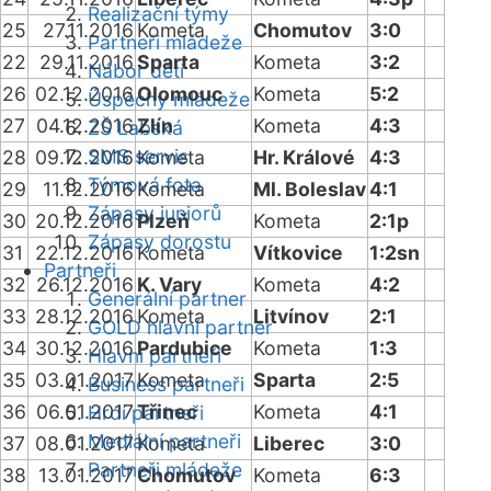
Realizační týmy
25
27.11.2016
Kometa
Chomutov
3:0
Partneři mládeže
22
29.11.2016
Sparta
Kometa
3:2
Nábor dětí
26
02.12.2016
Olomouc
Kometa
5:2
Úspěchy mládeže
27
04.12.2016
Zlín
Kometa
4:3
ZŠ Labská
SMS servis
28
09.12.2016
Kometa
Hr. Králové
4:3
Týmová fota
29
11.12.2016
Kometa
Ml. Boleslav
4:1
Zápasy juniorů
30
20.12.2016
Plzeň
Kometa
2:1p
Zápasy dorostu
31
22.12.2016
Kometa
Vítkovice
1:2sn
Partneři
32
26.12.2016
K. Vary
Kometa
4:2
Generální partner
33
28.12.2016
Kometa
Litvínov
2:1
GOLD hlavní partner
34
30.12.2016
Pardubice
Kometa
1:3
Hlavní partneři
35
03.01.2017
Kometa
Sparta
2:5
Business partneři
36
06.01.2017
Třinec
Kometa
4:1
Hrdí partneři
Mediální partneři
37
08.01.2017
Kometa
Liberec
3:0
Partneři mládeže
38
13.01.2017
Chomutov
Kometa
6:3