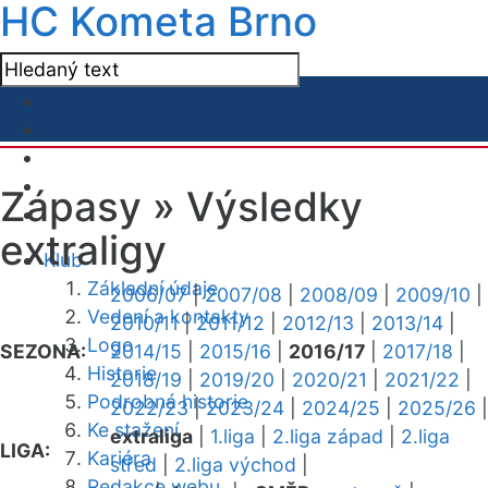
HC Kometa Brno
Zápasy »
Výsledky
extraligy
Klub
Základní údaje
2006/07
|
2007/08
|
2008/09
|
2009/10
|
Vedení a kontakty
2010/11
|
2011/12
|
2012/13
|
2013/14
|
Logo
SEZONA:
2014/15
|
2015/16
|
2016/17
|
2017/18
|
Historie
2018/19
|
2019/20
|
2020/21
|
2021/22
|
Podrobná historie
2022/23
|
2023/24
|
2024/25
|
2025/26
|
Ke stažení
extraliga
|
1.liga
|
2.liga západ
|
2.liga
LIGA:
Kariéra
střed
|
2.liga východ
|
Redakce webu