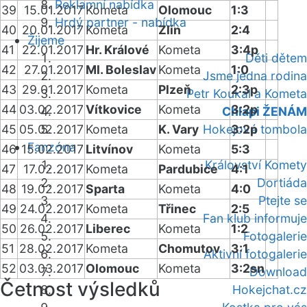
Reklamní nabídka
39
15.01.2017
Kometa
Olomouc
1:3
Hrdý partner - nabídka
40
20.01.2017
Kometa
Zlín
2:4
Žijeme
41
22.01.2017
Hr. Králové
Kometa
3:4p
Děti dětem
42
27.01.2017
Ml. Boleslav
Kometa
1:0
Jsme jedna rodina
43
29.01.2017
Kometa
Plzeň
2:3p
Petr Koukal a Kometa
44
03.02.2017
Vítkovice
Kometa
3:2p
Chlapi ŽENÁM
45
05.02.2017
Kometa
K. Vary
Hokejová tombola
3:2p
Fanzóna
46
15.02.2017
Litvínov
Kometa
5:3
Království Komety
47
17.02.2017
Kometa
Pardubice
4:1
Dortiáda
48
19.02.2017
Sparta
Kometa
4:0
Ptejte se
49
24.02.2017
Kometa
Třinec
2:5
Fan klub informuje
50
26.02.2017
Liberec
Kometa
1:2
Fotogalerie
51
28.02.2017
Kometa
Chomutov
3:1
Aktivní fotogalerie
52
03.03.2017
Olomouc
Kometa
3:2sn
Download
Četnost výsledků
Hokejchat.cz