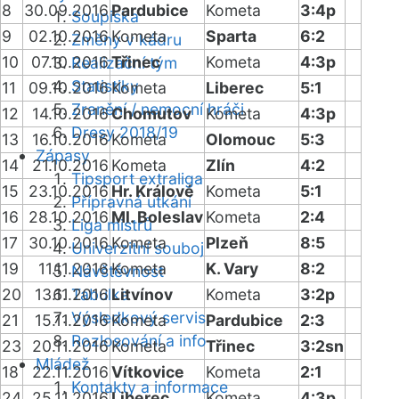
8
30.09.2016
Pardubice
Kometa
3:4p
Soupiska
9
02.10.2016
Kometa
Sparta
6:2
Změny v kádru
10
07.10.2016
Třinec
Kometa
4:3p
Realizační tým
Statistiky
11
09.10.2016
Kometa
Liberec
5:1
Zranění / nemocní hráči
12
14.10.2016
Chomutov
Kometa
4:3p
Dresy 2018/19
13
16.10.2016
Kometa
Olomouc
5:3
Zápasy
14
21.10.2016
Kometa
Zlín
4:2
Tipsport extraliga
15
23.10.2016
Hr. Králové
Kometa
5:1
Přípravná utkání
16
28.10.2016
Ml. Boleslav
Kometa
2:4
Liga mistrů
17
30.10.2016
Kometa
Plzeň
8:5
Univerzitní souboj
19
11.11.2016
Kometa
K. Vary
8:2
Návštěvnost
20
13.11.2016
Tabulka
Litvínov
Kometa
3:2p
Výsledkový servis
21
15.11.2016
Kometa
Pardubice
2:3
Rozlosování a info
23
20.11.2016
Kometa
Třinec
3:2sn
Mládež
18
22.11.2016
Vítkovice
Kometa
2:1
Kontakty a informace
24
25.11.2016
Liberec
Kometa
4:3p