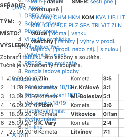
kolo
|
datum
|
SMĚR:
sestupně
|
SEŘADIT:
DRFG Arena
vzestupně
|
DRFG Arena
všechny
CHM
HKM
KOM
KVA
LIB
LIT
TÝM:
Schéma tribun
MBL
OLO
PCE
PLZ
SPA
TRI
VIT
ZLN
Plánek areny
MÍSTO:
všude
|
doma
|
venku
|
Virtuální prohlídka
všechny
|
remízy
|
výhry v prodl.
|
VÝSLEDKY:
Návštěvní řád
nájezdy
|
prodl. nebo náj.
|
s nulou
|
Veřejné bruslení
Zobrazit
tabulku
této sezóny a soutěže.
PRESS: pro novináře
Tučně je vyznačen tým soupeře.
Rozpis ledové plochy
1
09.09.2016
Zlín
Kometa
3:5
Vstupenky
Permanentky 18/19
2
11.09.2016
Kometa
Hr. Králové
3:1
Přípravná utkání 18/19
3
13.09.2016
Kometa
Ml. Boleslav
5:1
Vstupenky 18/19
4
16.09.2016
Plzeň
Kometa
3:6
Uvolňování míst
5
18.09.2016
Kometa
Vítkovice
0:1sn
Zvýhodněné
6
25.09.2016
K. Vary
Kometa
2:4
On-line
7
27.09.2016
Kometa
Litvínov
7:1
A-tým