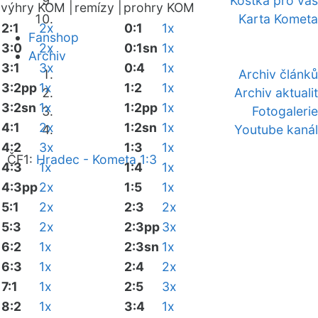
Kostka pro vás
výhry KOM |
remízy |
prohry KOM
Karta Kometa
2:1
2x
0:1
1x
Fanshop
3:0
2x
0:1sn
1x
Archiv
3:1
3x
0:4
1x
Archiv článků
3:2pp
1x
1:2
1x
Archiv aktualit
3:2sn
1x
1:2pp
1x
Fotogalerie
4:1
2x
1:2sn
1x
Youtube kanál
4:2
3x
1:3
1x
ČF1:
Hradec - Kometa 1:3
4:3
1x
1:4
1x
4:3pp
2x
1:5
1x
5:1
2x
2:3
2x
5:3
2x
2:3pp
3x
6:2
1x
2:3sn
1x
6:3
1x
2:4
2x
7:1
1x
2:5
3x
8:2
1x
3:4
1x