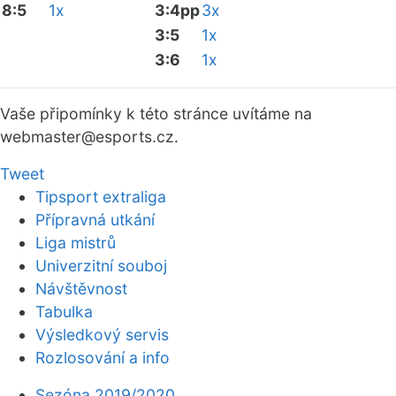
8:5
1x
3:4pp
3x
3:5
1x
3:6
1x
Vaše připomínky k této stránce uvítáme na
webmaster
@esports.cz.
Tweet
Tipsport extraliga
Přípravná utkání
Liga mistrů
Univerzitní souboj
Návštěvnost
Tabulka
Výsledkový servis
Rozlosování a info
Sezóna 2019/2020