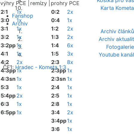
Kostka pro vás
výhry PCE |
remízy |
prohry PCE
Karta Kometa
2:1
1x
0:2
2x
Fanshop
3:0
1x
0:4
1x
Archiv
3:1
1x
1:2
2x
Archiv článků
3:2
1x
1:3
2x
Archiv aktualit
3:2pp
1x
1:4
6x
Fotogalerie
4:1
1x
1:5
3x
Youtube kanál
4:2
2x
2:3
8x
ČF1:
Hradec - Kometa 1:3
4:3pp
1x
2:3pp
1x
4:3sn
1x
2:3sn
1x
5:3
1x
2:4
1x
5:4pp
2x
2:5
1x
6:3
1x
2:8
1x
6:5pp
1x
3:4
2x
3:4pp
1x
3:6
1x