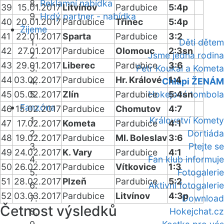
Reklamní nabídka
39
15.01.2017
Litvínov
Pardubice
5:4p
Hrdý partner - nabídka
40
20.01.2017
Pardubice
Třinec
5:4p
Žijeme
41
22.01.2017
Sparta
Pardubice
3:2
Děti dětem
42
27.01.2017
Pardubice
Olomouc
2:3sn
Jsme jedna rodina
43
29.01.2017
Liberec
Pardubice
3:6
Petr Koukal a Kometa
44
03.02.2017
Pardubice
Hr. Králové
1:4
Chlapi ŽENÁM
45
05.02.2017
Zlín
Pardubice
Hokejová tombola
5:4sn
Fanzóna
46
15.02.2017
Pardubice
Chomutov
4:7
Království Komety
47
17.02.2017
Kometa
Pardubice
4:1
Dortiáda
48
19.02.2017
Pardubice
Ml. Boleslav
3:6
Ptejte se
49
24.02.2017
K. Vary
Pardubice
4:1
Fan klub informuje
50
26.02.2017
Pardubice
Vítkovice
1:3
Fotogalerie
51
28.02.2017
Plzeň
Pardubice
5:2
Aktivní fotogalerie
52
03.03.2017
Pardubice
Litvínov
4:3p
Download
Četnost výsledků
Hokejchat.cz