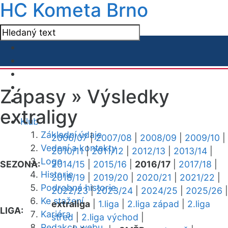
HC Kometa Brno
Zápasy »
Výsledky
extraligy
Klub
Základní údaje
2006/07
|
2007/08
|
2008/09
|
2009/10
|
Vedení a kontakty
2010/11
|
2011/12
|
2012/13
|
2013/14
|
Logo
SEZONA:
2014/15
|
2015/16
|
2016/17
|
2017/18
|
Historie
2018/19
|
2019/20
|
2020/21
|
2021/22
|
Podrobná historie
2022/23
|
2023/24
|
2024/25
|
2025/26
|
Ke stažení
extraliga
|
1.liga
|
2.liga západ
|
2.liga
LIGA:
Kariéra
střed
|
2.liga východ
|
Redakce webu