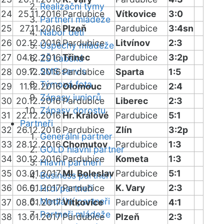
Realizační týmy
24
25.11.2016
Pardubice
Vítkovice
3:0
Partneři mládeže
25
27.11.2016
Plzeň
Pardubice
3:4sn
Nábor dětí
26
02.12.2016
Pardubice
Litvínov
2:3
Úspěchy mládeže
27
04.12.2016
Třinec
Pardubice
3:2p
ZŠ Labská
SMS servis
28
09.12.2016
Pardubice
Sparta
1:5
Týmová fota
29
11.12.2016
Olomouc
Pardubice
2:4
Zápasy juniorů
30
20.12.2016
Pardubice
Liberec
2:3
Zápasy dorostu
31
22.12.2016
Hr. Králové
Pardubice
5:1
Partneři
32
26.12.2016
Pardubice
Zlín
3:2p
Generální partner
33
28.12.2016
Chomutov
Pardubice
1:3
GOLD hlavní partner
34
30.12.2016
Pardubice
Kometa
1:3
Hlavní partneři
35
03.01.2017
Ml. Boleslav
Pardubice
5:1
Business partneři
36
06.01.2017
Pardubice
K. Vary
2:3
Hrdí partneři
Mediální partneři
37
08.01.2017
Vítkovice
Pardubice
4:1
Partneři mládeže
38
13.01.2017
Pardubice
Plzeň
2:3