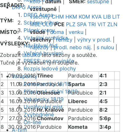
kolo
|
datum
|
SMĚR:
sestupně
|
SEŘADIT:
DRFG Arena
vzestupně
|
DRFG Arena
všechny
CHM
HKM
KOM
KVA
LIB
LIT
TÝM:
Schéma tribun
MBL
OLO
PCE
PLZ
SPA
TRI
VIT
ZLN
Plánek areny
MÍSTO:
všude
|
doma
|
venku
|
Virtuální prohlídka
všechny
|
remízy
|
výhry v prodl.
|
VÝSLEDKY:
Návštěvní řád
nájezdy
|
prodl. nebo náj.
|
s nulou
|
Veřejné bruslení
Zobrazit
tabulku
této sezóny a soutěže.
PRESS: pro novináře
Tučně je vyznačen tým soupeře.
Rozpis ledové plochy
1
09.09.2016
Třinec
Pardubice
4:1
Vstupenky
Permanentky 18/19
2
11.09.2016
Pardubice
Sparta
2:3
Přípravná utkání 18/19
3
13.09.2016
Olomouc
Pardubice
2:1
Vstupenky 18/19
4
16.09.2016
Pardubice
Liberec
4:5
Uvolňování míst
5
18.09.2016
Hr. Králové
Pardubice
8:2
Zvýhodněné
7
27.09.2016
Chomutov
Pardubice
5:6p
On-line
8
30.09.2016
Pardubice
Kometa
3:4p
A-tým