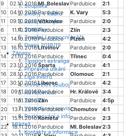
9
02.10.2016
Ml. Boleslav
Pardubice
2:1
Soupiska
10
04.10.2016
Pardubice
K. Vary
5:3
Změny v kádru
11
09.10.2016
Vítkovice
Pardubice
2:0
Realizační tým
Statistiky
6
11.10.2016
Pardubice
Zlín
2:3
Zranění / nemocní hráči
12
14.10.2016
Pardubice
Plzeň
4:2
Dresy 2018/19
13
16.10.2016
Litvínov
Pardubice
2:0
Zápasy
14
21.10.2016
Pardubice
Třinec
0:4
Tipsport extraliga
15
23.10.2016
Sparta
Pardubice
4:1
Přípravná utkání
16
28.10.2016
Pardubice
Olomouc
2:1
Liga mistrů
17
30.10.2016
Liberec
Pardubice
4:2
Univerzitní souboj
18
09.11.2016
Pardubice
Hr. Králové
3:4
Návštěvnost
19
11.11.2016
Tabulka
Zlín
Pardubice
4:5p
Výsledkový servis
20
13.11.2016
Pardubice
Chomutov
4:1
Rozlosování a info
21
15.11.2016
Kometa
Pardubice
2:3
Mládež
22
18.11.2016
Pardubice
Ml. Boleslav
2:3
Kontakty a informace
23
20.11.2016
K. Vary
Pardubice
4:3