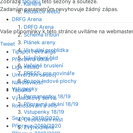
Zobrazit
tabulku
této sezóny a soutěže.
Kariéra
Zadaným parametrům nevyhovuje žádný zápas.
Redakce webu
DRFG Arena
DRFG Arena
Vaše připomínky k této stránce uvítáme na webmaste
Schéma tribun
Plánek areny
Tweet
Virtuální prohlídka
Tipsport extraliga
Návštěvní řád
Přípravná utkání
Veřejné bruslení
Liga mistrů
PRESS: pro novináře
Univerzitní souboj
Rozpis ledové plochy
Návštěvnost
Vstupenky
Tabulka
Permanentky 18/19
Výsledkový servis
Přípravná utkání 18/19
Rozlosování a info
Vstupenky 18/19
Sezóna 2019/2020
Uvolňování míst
Příprava 2019/2020
Zvýhodněné