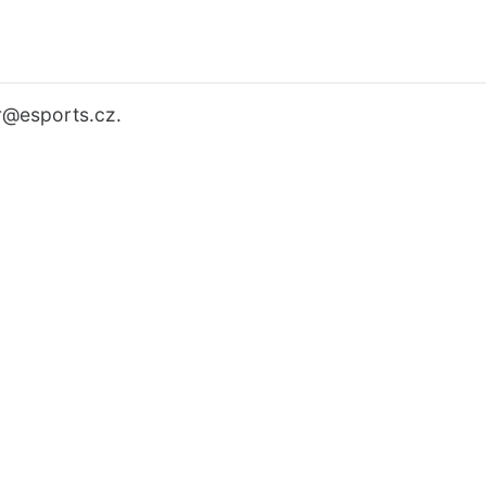
r
@esports.cz.